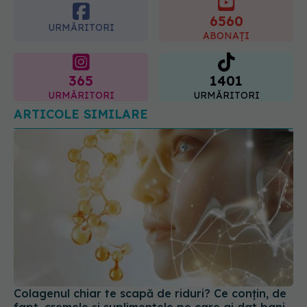
6560
URMĂRITORI
ABONAȚI
365
1401
URMĂRITORI
URMĂRITORI
ARTICOLE SIMILARE
Colagenul chiar te scapă de riduri? Ce conțin, de
fapt, cremele și suplimentele pe care ai dat bani