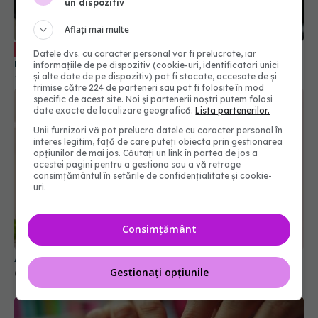
un dispozitiv
Aflați mai multe
Decolorarea părului, între estetică și
EXCLUSIV
Datele dvs. cu caracter personal vor fi prelucrate, iar
risc. Avertismentul dermatologilor
informațiile de pe dispozitiv (cookie-uri, identificatori unici
și alte date de pe dispozitiv) pot fi stocate, accesate de și
14 dec 2025, 13:21
trimise către 224 de parteneri sau pot fi folosite în mod
specific de acest site. Noi și partenerii noștri putem folosi
date exacte de localizare geografică.
Lista partenerilor.
Unii furnizori vă pot prelucra datele cu caracter personal în
interes legitim, față de care puteți obiecta prin gestionarea
opțiunilor de mai jos. Căutați un link în partea de jos a
acestei pagini pentru a gestiona sau a vă retrage
consimțământul în setările de confidențialitate și cookie-
uri.
Consimțământ
Adevărul despre uscarea părului cu aer cald
Gestionați opțiunile
02 mar 2026, 14:12