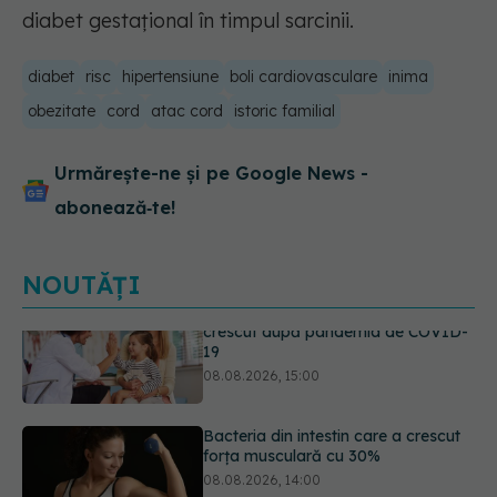
diabet gestațional în timpul sarcinii.
diabet
risc
hipertensiune
boli cardiovasculare
inima
obezitate
cord
atac cord
istoric familial
Urmărește-ne și pe Google News -
abonează‑te!
NOUTĂȚI
Bacteria din intestin care a crescut
forța musculară cu 30%
08.08.2026, 14:00
5 mituri despre menstruație pe care