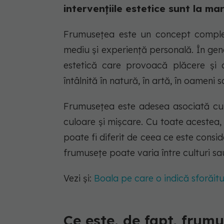
intervențiile estetice sunt la ma
Frumusețea este un concept complex 
mediu și experiență personală. În gene
estetică care provoacă plăcere și 
întâlnită în natură, în artă, în oameni s
Frumusețea este adesea asociată cu p
culoare și mișcare. Cu toate acestea
poate fi diferit de ceea ce este cons
frumusețe poate varia între culturi sa
Vezi și:
Boala pe care o indică sforăit
Ce este, de fapt, frum