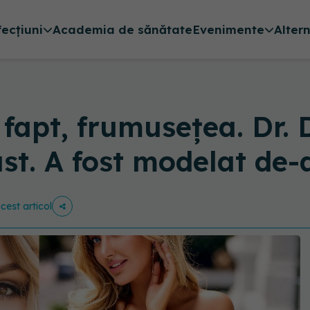
fecțiuni
Academia de sănătate
Evenimente
Alter
 fapt, frumusețea. Dr. 
st. A fost modelat de-a
acest articol