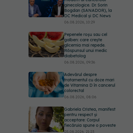
ginecologice. Dr. Sorin
Bogdan (SANADOR), la
DC Medical și DC News
06.08.2026, 10:29
Pepenele roșu sau cel
galben: care crește
glicemia mai repede.
Răspunsul unui medic
diabetolog
06.08.2026, 09:36
Adevărul despre
tratamentul cu doze mari
de Vitamina D în cancerul
colorectal
06.08.2026, 08:06
Gabriela Cristea, manifest
pentru respect și
acceptare: Corpul
fiecăruia spune o poveste
05.08.2026, 21:23