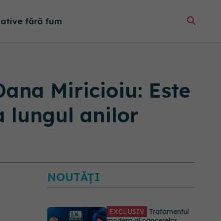
native fără fum
Dana Miricioiu: Este
 lungul anilor
NOUTĂȚI
EXCLUSIV
Tratamentul
modern al cancerelor