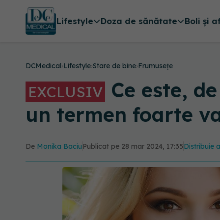
Lifestyle
Doza de sănătate
Boli și a
DCMedical
›
Lifestyle
›
Stare de bine
›
Frumusețe
Ce este, de
EXCLUSIV
un termen foarte va
De
Monika Baciu
Publicat pe 28 mar 2024, 17:35
Distribuie 