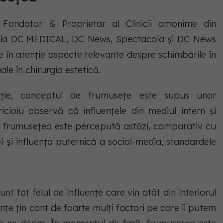
c, Fondator & Proprietar al Clinicii omonime din
ate la DC MEDICAL, DC News, Spectacola și DC News
 în atenție aspecte relevante despre schimbările în
ale în chirurgia estetică.
luție, conceptul de frumusețe este supus unor
icioiu observă că influențele din mediul intern și
are frumusețea este percepută astăzi, comparativ cu
i și influența puternică a social-media, standardele
unt tot felul de influențe care vin atât din interiorul
luențe țin cont de foarte mulți factori pe care îi putem