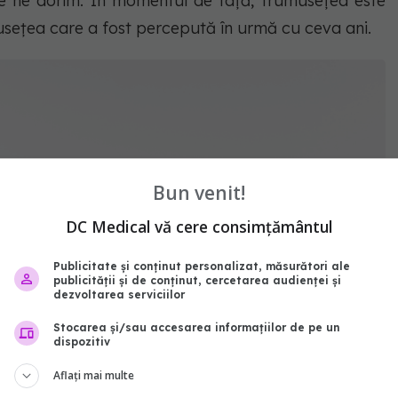
ce ne dorim. În momentul de față, frumusețea este
usețea care a fost percepută în urmă cu ceva ani.
Bun venit!
DC Medical vă cere consimțământul
Publicitate și conținut personalizat, măsurători ale
publicității și de conținut, cercetarea audienței și
dezvoltarea serviciilor
Stocarea și/sau accesarea informațiilor de pe un
dispozitiv
Aflați mai multe