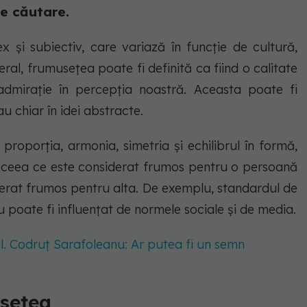
re căutare.
și subiectiv, care variază în funcție de cultură,
ral, frumusețea poate fi definită ca fiind o calitate
admirație în percepția noastră. Aceasta poate fi
au chiar în idei abstracte.
roporția, armonia, simetria și echilibrul în formă,
, ceea ce este considerat frumos pentru o persoană
iderat frumos pentru alta. De exemplu, standardul de
u poate fi influențat de normele sociale și de media.
ul. Codruț Sarafoleanu: Ar putea fi un semn
usețea