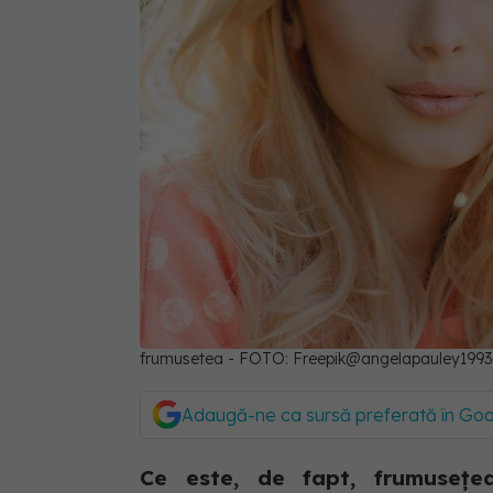
frumusetea - FOTO: Freepik@angelapauley19
Adaugă-ne ca sursă preferată în Go
Ce este, de fapt, frumusețe