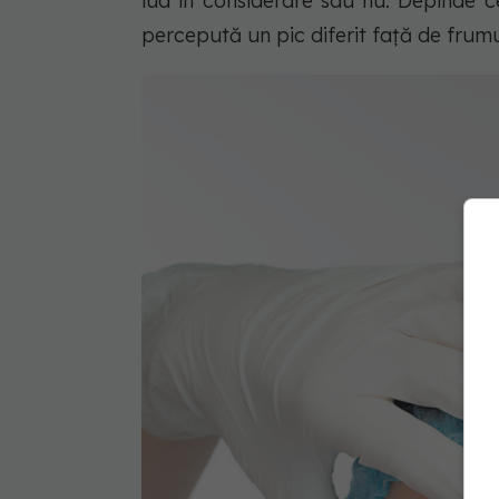
lua în considerare sau nu. Depinde 
percepută un pic diferit față de frum