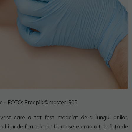
ice - FOTO: Freepik@master1305
ast care a tot fost modelat de-a lungul anilor.
ăvechi unde formele de frumusețe erau altele față de