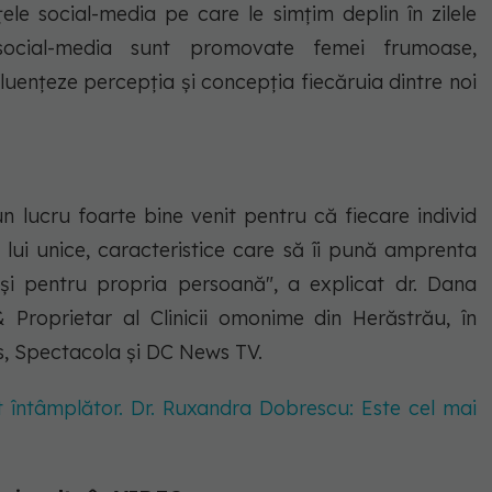
țele social-media pe care le simțim deplin în zilele
social-media sunt promovate femei frumoase,
fluențeze percepția și concepția fiecăruia dintre noi
 lucru foarte bine venit pentru că fiecare individ
e lui unice, caracteristice care să îi pună amprenta
ar și pentru propria persoană", a explicat dr. Dana
 & Proprietar al Clinicii omonime din Herăstrău, în
s, Spectacola și DC News TV.
t întâmplător. Dr. Ruxandra Dobrescu: Este cel mai