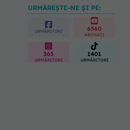
URMĂREȘTE-NE ȘI PE:
Medicii de la Fundeni
demontează unul dintre
cele mai răspândite mituri
despre diabet
6560
URMĂRITORI
06.08.2026, 11:52
ABONAȚI
365
1401
URMĂRITORI
URMĂRITORI