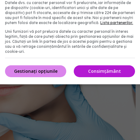
Datele dvs. cu caracter personal vor fi prelucrate, iar informațiile de
pe dispozitiv (cookie-uri, identificatori unici și alte date de pe
dispozitiv) pot fi stocate, accesate de și trimise către 224 de parteneri
sau pot fi folosite în mod specific de acest site. Noi și partenerii noștri
putem folosi date exacte de localizare geografică.
Lista partenerilor.
Unii furnizori vă pot prelucra datele cu caracter personal în interes
legitim, față de care puteți obiecta prin gestionarea opțiunilor de mai
jos. Căutați un link în partea de jos a acestei pagini pentru a gestiona
sau a vă retrage consimțământul în setările de confidențialitate și
cookie-uri.
Gestionați opțiunile
Consimțământ