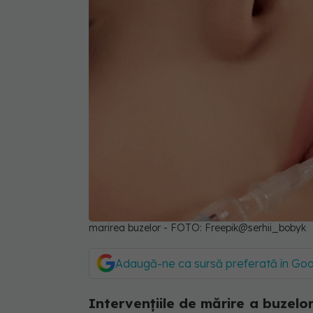
marirea buzelor - FOTO: Freepik@serhii_bobyk
Adaugă-ne ca sursă preferată în Go
Intervențiile de mărire a buzelo