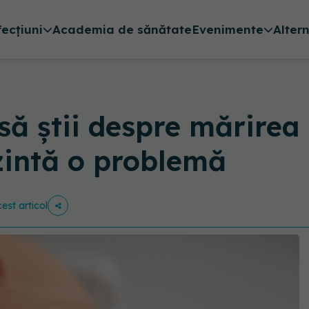
fecțiuni
Academia de sănătate
Evenimente
Alter
ă știi despre mărirea b
zintă o problemă
cest articol