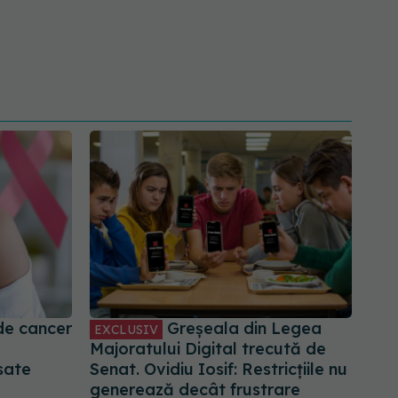
 de cancer
Greșeala din Legea
EXCLUSIV
Majoratului Digital trecută de
sate
Senat. Ovidiu Iosif: Restricțiile nu
generează decât frustrare