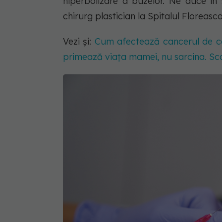
hiperbolizare a buzelor. Ne duce în s
chirurg plastician la Spitalul Floreasc
Vezi și:
Cum afectează cancerul de col
primează viața mamei, nu sarcina. Sc