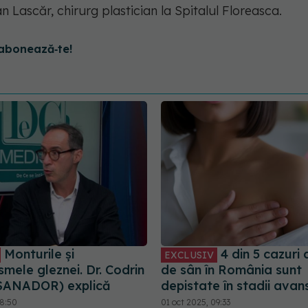
oan Lascăr, chirurg plastician la Spitalul Floreasca.
abonează‑te!
Monturile și
4 din 5 cazuri
EXCLUSIV
mele gleznei. Dr. Codrin
de sân în România sunt
SANADOR) explică
depistate în stadii avan
08:50
01 oct 2025, 09:33