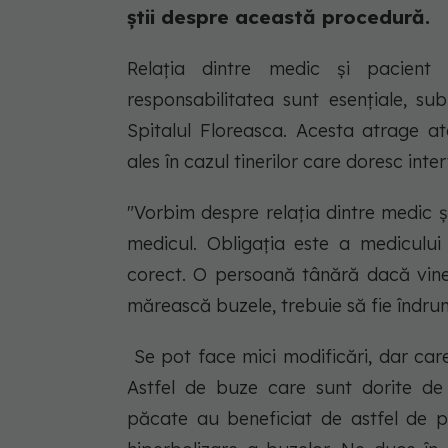
știi despre această procedură.
Relația dintre medic și pacient
responsabilitatea sunt esențiale, sub
Spitalul Floreasca. Acesta atrage at
ales în cazul tinerilor care doresc int
"Vorbim despre relația dintre medic 
medicul. Obligația este a mediculu
corect. O persoană tânără dacă vine
mărească buzele, trebuie să fie îndr
Se pot face mici modificări, dar car
Astfel de buze care sunt dorite de 
păcate au beneficiat de astfel de p