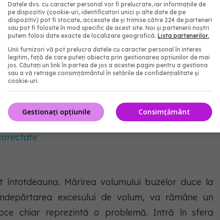
Datele dvs. cu caracter personal vor fi prelucrate, iar informațiile de
pe dispozitiv (cookie-uri, identificatori unici și alte date de pe
ui buzelor poate avea consecințe. Expansiunea
dispozitiv) pot fi stocate, accesate de și trimise către 224 de parteneri
sau pot fi folosite în mod specific de acest site. Noi și partenerii noștri
ridurilor precoce, iar îndepărtarea excesului de
putem folosi date exacte de localizare geografică.
Lista partenerilor.
Unii furnizori vă pot prelucra datele cu caracter personal în interes
stfel de proceduri intră în sfera chirurgiei plastice
legitim, față de care puteți obiecta prin gestionarea opțiunilor de mai
cuție deschisă între medic și pacient. Prof. dr. Ioan
jos. Căutați un link în partea de jos a acestei pagini pentru a gestiona
sau a vă retrage consimțământul în setările de confidențialitate și
ul Floreasca, subliniază importanța unei abordări
cookie-uri.
ente în astfel de cazuri.
Gestionați opțiunile
Consimțământ
, la mare căutare. Prof. dr. Ioan Lascăr: Sunt sigure.
corectate
t întotdeauna. Mărirea volumului buzelor duce la
ndepărtarea excesului de volum, va rămâne un
oce chiar reprezintă o problemă. Intră în sfera