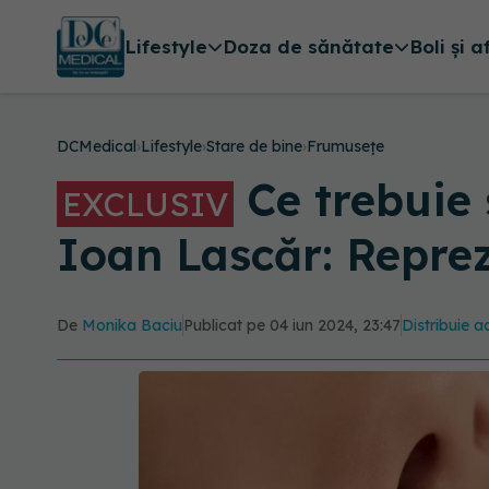
Lifestyle
Doza de sănătate
Boli și a
DCMedical
›
Lifestyle
›
Stare de bine
›
Frumusețe
Ce trebuie s
EXCLUSIV
Ioan Lascăr: Repre
De
Monika Baciu
Publicat pe 04 iun 2024, 23:47
Distribuie a