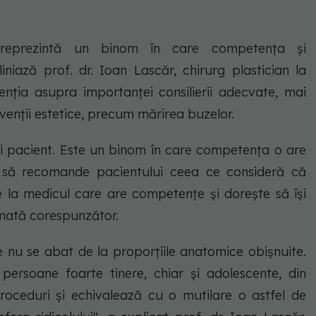
 reprezintă un binom în care competența și
liniază prof. dr. Ioan Lascăr, chirurg plastician la
enția asupra importanței consilierii adecvate, mai
ervenții estetice, precum mărirea buzelor.
și pacient. Este un binom în care competența o are
i să recomande pacientului ceea ce consideră că
 la medicul care are competențe și dorește să își
umată corespunzător.
e nu se abat de la proporțiile anatomice obișnuite.
persoane foarte tinere, chiar și adolescente, din
roceduri și echivalează cu o mutilare o astfel de