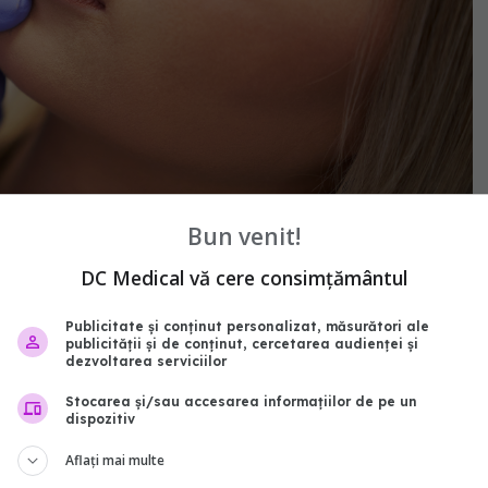
Bun venit!
DC Medical vă cere consimțământul
lor - FOTO: Freepik@Bizon
Publicitate și conținut personalizat, măsurători ale
publicității și de conținut, cercetarea audienței și
dezvoltarea serviciilor
e grave
Stocarea și/sau accesarea informațiilor de pe un
dispozitiv
ile și pot fi realizate fără probleme, exagerarea în
Aflați mai multe
e grave.