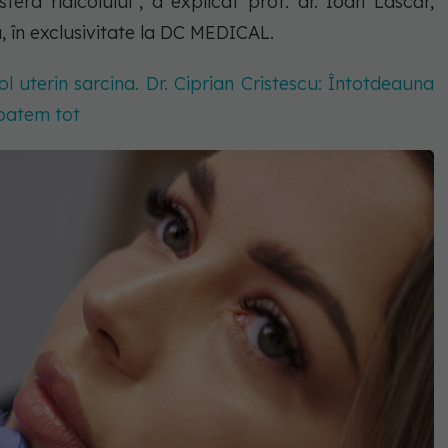
fera ridicolului", a explicat prof. dr. Ioan Lascăr,
a, în exclusivitate la DC MEDICAL.
 uterin sarcina. Dr. Ciprian Cristescu: Întotdeauna
oatem tot