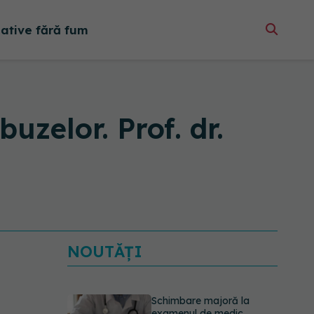
native fără fum
uzelor. Prof. dr.
NOUTĂȚI
Schimbare majoră la
examenul de medic