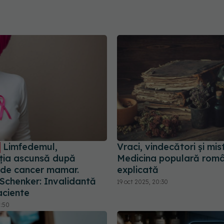
Limfedemul,
Vraci, vindecători și mis
ția ascunsă după
Medicina populară rom
 de cancer mamar.
explicată
chenker: Invalidantă
19 oct 2025, 20:30
aciente
0:50