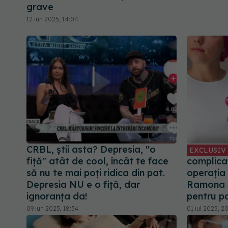
grave
12 iun 2025, 14:04
CRBL, știi asta? Depresia, "o
EXCLUSIV
fiță" atât de cool, încât te face
complica
să nu te mai poți ridica din pat.
operația
Depresia NU e o fiță, dar
Ramona S
ignoranța da!
pentru p
09 iun 2025, 18:34
01 iul 2025, 2