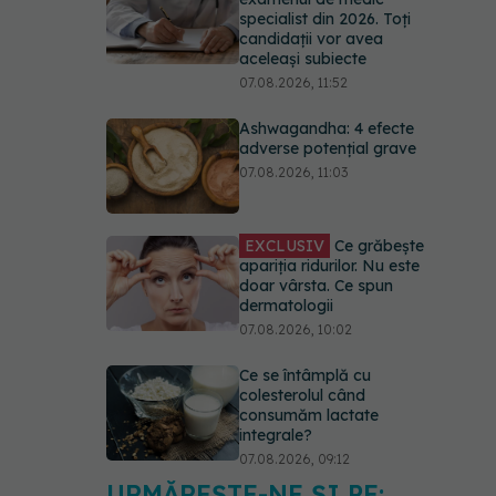
specialist din 2026. Toți
candidații vor avea
aceleași subiecte
07.08.2026, 11:52
Ashwagandha: 4 efecte
adverse potențial grave
07.08.2026, 11:03
EXCLUSIV
Ce grăbește
apariția ridurilor. Nu este
doar vârsta. Ce spun
dermatologii
07.08.2026, 10:02
Ce se întâmplă cu
colesterolul când
consumăm lactate
integrale?
07.08.2026, 09:12
URMĂREȘTE-NE ȘI PE: