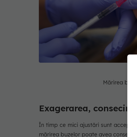
Mărirea buze
Exagerarea, consecinț
În timp ce mici ajustări sunt acceptab
mărirea buzelor poate avea consecinț