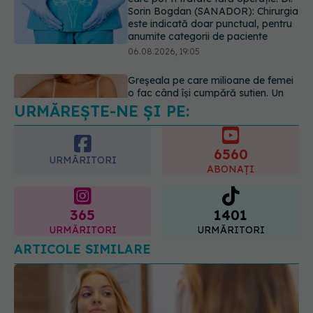
medic explică metoda corectă
06.08.2026, 18:08
URMĂREȘTE-NE ȘI PE:
EXCLUSIV
De ce unele paciente
cu cancer de col uterin nu mai ajung
la operație. Dr. Sorin Bogdan
6560
(SANADOR): Intervenția
URMĂRITORI
chirurgicală, doar în situații
ABONAȚI
particulare
06.08.2026, 20:45
365
1401
URMĂRITORI
URMĂRITORI
ARTICOLE SIMILARE