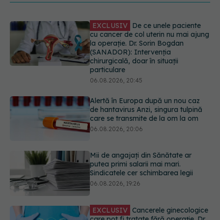
Alertă în Europa după un nou caz
de hantavirus Anzi, singura tulpină
care se transmite de la om la om
06.08.2026, 20:06
Mii de angajați din Sănătate ar
putea primi salarii mai mari.
Sindicatele cer schimbarea legii
06.08.2026, 19:26
EXCLUSIV
Cancerele ginecologice
care pot fi tratate fără operație. Dr.
Sorin Bogdan (SANADOR): Chirurgia
este indicată doar punctual, pentru
anumite categorii de paciente
06.08.2026, 19:05
Greșeala pe care milioane de femei
o fac când își cumpără sutien. Un