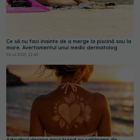
Ce să nu faci înainte de a merge la piscină sau la
mare. Avertismentul unui medic dermatolog
04 iul 2025, 22:43
Adevărul despre noul trend cu șabloane de
bronz. Cum o simplă modă te poate duce direct
la cancer de piele
11 iul 2026, 20:43