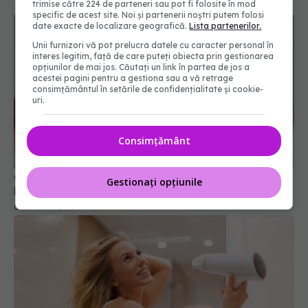
trimise către 224 de parteneri sau pot fi folosite în mod
specific de acest site. Noi și partenerii noștri putem folosi
date exacte de localizare geografică.
Lista partenerilor.
Unii furnizori vă pot prelucra datele cu caracter personal în
interes legitim, față de care puteți obiecta prin gestionarea
opțiunilor de mai jos. Căutați un link în partea de jos a
acestei pagini pentru a gestiona sau a vă retrage
consimțământul în setările de confidențialitate și cookie-
uri.
Cât de des ar trebui să te speli pe față?
Dermatologii dezvăluie greșeala pe care o facem
Consimțământ
07 noi 2025, 17:06
Gestionați opțiunile