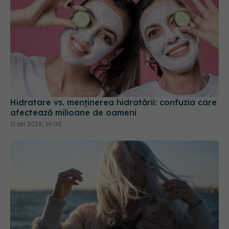
Hidratare vs. menținerea hidratării: confuzia care
afectează milioane de oameni
11 ian 2026, 16:00
Cum previi părul electrizat și uscat de la frig și
căciulă