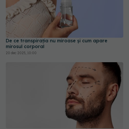
De ce transpirația nu miroase și cum apare
mirosul corporal
20 dec 2025, 10:00
Looksmaxxing-ul: fenomenul care îi împinge pe
tot mai mulți bărbați să-și facă operații estetice
17 iul 2026, 16:00