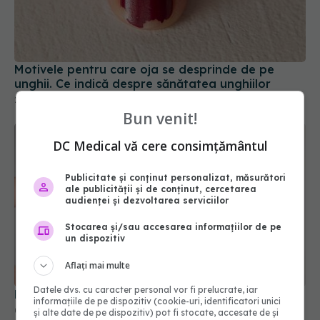
Motivele pentru care oja se desprinde de pe
unghii. Ce indică despre sănătatea unghiilor
21 ian 2026, 11:05
Bun venit!
DC Medical vă cere consimțământul
Publicitate și conținut personalizat, măsurători
ale publicității și de conținut, cercetarea
audienței și dezvoltarea serviciilor
Stocarea și/sau accesarea informațiilor de pe
Remedii naturale pentru părul cărunt
un dispozitiv
06 mar 2026, 09:38
Aflați mai multe
Datele dvs. cu caracter personal vor fi prelucrate, iar
informațiile de pe dispozitiv (cookie-uri, identificatori unici
și alte date de pe dispozitiv) pot fi stocate, accesate de și