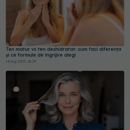
Ten matur vs ten deshidratat: cum faci diferența
și ce formule de îngrijire alegi
14 aug 2025, 18:29
Ce trebuie să știi despre vopsirea părului la
menopauză
11 iul 2026, 17:16