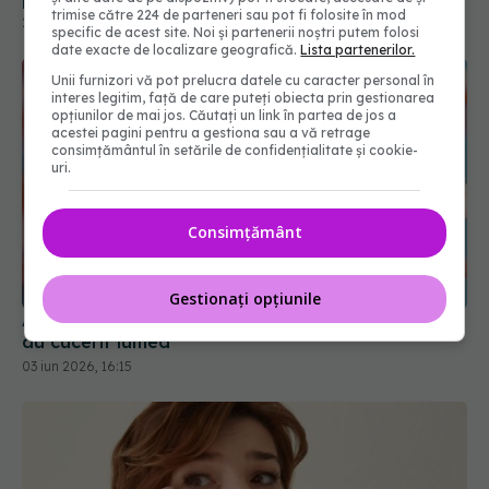
trimise către 224 de parteneri sau pot fi folosite în mod
specific de acest site. Noi și partenerii noștri putem folosi
date exacte de localizare geografică.
Lista partenerilor.
Unii furnizori vă pot prelucra datele cu caracter personal în
interes legitim, față de care puteți obiecta prin gestionarea
opțiunilor de mai jos. Căutați un link în partea de jos a
acestei pagini pentru a gestiona sau a vă retrage
consimțământul în setările de confidențialitate și cookie-
uri.
Consimțământ
Adevăratul motiv pentru care cremele coreene
au cucerit lumea
03 iun 2026, 16:15
Gestionați opțiunile