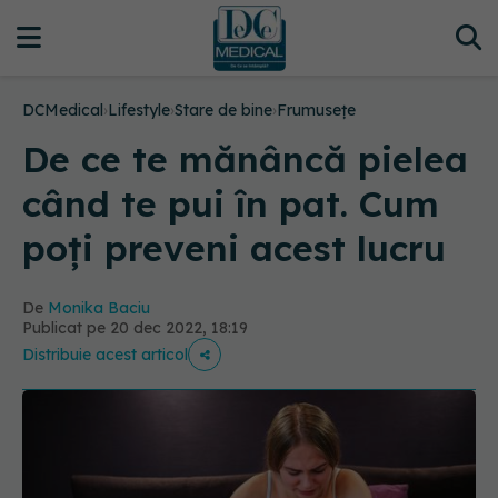
DCMedical
›
Lifestyle
›
Stare de bine
›
Frumusețe
De ce te mănâncă pielea
când te pui în pat. Cum
poți preveni acest lucru
De
Monika Baciu
Publicat pe 20 dec 2022, 18:19
Distribuie acest articol