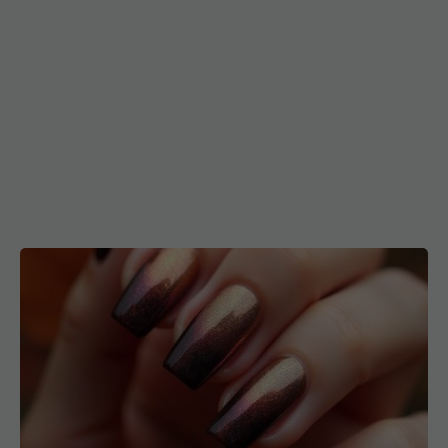
Manichiura cu efect de aură, trendul spectaculos
al acestei toamne