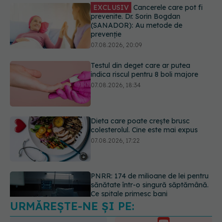
Testul din deget care ar putea
indica riscul pentru 8 boli majore
07.08.2026, 18:34
Dieta care poate crește brusc
colesterolul. Cine este mai expus
07.08.2026, 17:22
PNRR: 174 de milioane de lei pentru
sănătate într-o singură săptămână.
Ce spitale primesc bani
07.08.2026, 16:41
URMĂREȘTE-NE ȘI PE:
Ce spune culoarea ta preferată
despre vârsta pe care o ai. Care
este "codul cromatic" al generațiilor
6560
07.08.2026, 21:29
URMĂRITORI
ABONAȚI