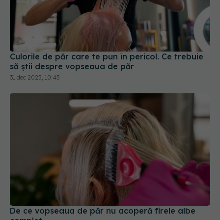
Culorile de păr care te pun în pericol. Ce trebuie
să știi despre vopseaua de păr
31 dec 2025, 10:45
De ce vopseaua de păr nu acoperă firele albe
complet
29 ian 2026, 21:52