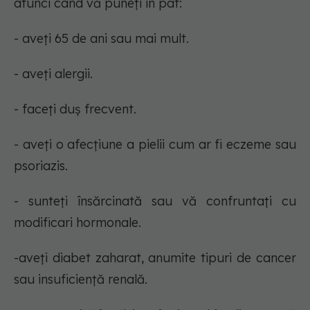
atunci când vă puneți în pat:
- aveți 65 de ani sau mai mult.
- aveți alergii.
- faceți duș frecvent.
- aveți o afecțiune a pielii cum ar fi eczeme sau
psoriazis.
- sunteți însărcinată sau vă confruntați cu
modificari hormonale.
-aveți diabet zaharat, anumite tipuri de cancer
sau insuficiență renală.