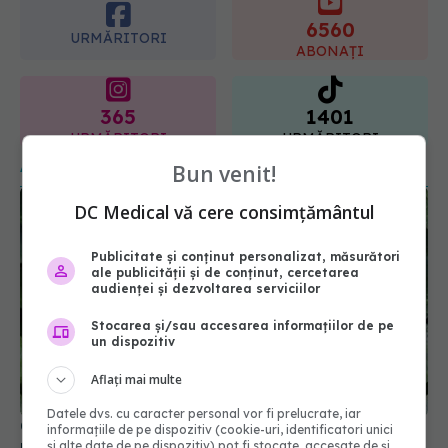
365
1401
URMĂRITORI
URMĂRITORI
ARTICOLE SIMILARE
Bun venit!
DC Medical vă cere consimțământul
Publicitate și conținut personalizat, măsurători
ale publicității și de conținut, cercetarea
audienței și dezvoltarea serviciilor
Stocarea și/sau accesarea informațiilor de pe
un dispozitiv
Centella asiatica (gotu kola): ce poate face
pentru piele și circulație și la ce să ai grijă
Aflați mai multe
20 feb 2026, 16:21
Datele dvs. cu caracter personal vor fi prelucrate, iar
informațiile de pe dispozitiv (cookie-uri, identificatori unici
și alte date de pe dispozitiv) pot fi stocate, accesate de și