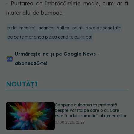
- Purtarea de îmbrăcăminte moale, cum ar fi
materialul de bumbac.
piele
medical
acarieni
saltea
prurit
doza de sanatate
de ce te mananca pielea cand te pui in pat
Urmărește-ne și pe Google News -
abonează‑te!
NOUTĂȚI
EXCLUSIV
Cancerele care pot fi
prevenite. Dr. Sorin Bogdan
(SANADOR): Au metode de
prevenție
07.08.2026, 20:09