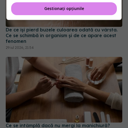
Gestionați opțiunile
De ce își pierd buzele culoarea odată cu vârsta.
Ce se schimbă în organism și de ce apare acest
fenomen
29 iul 2026, 21:54
Ce se întâmplă dacă nu mergi la manichiură?