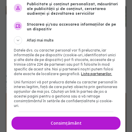
Publicitate și conținut personalizat, măsurători
ale publicității și de conținut, cercetarea
audienței și dezvoltarea serviciilor
Stocarea și/sau accesarea informațiilor de pe
un dispozitiv
Aflați mai multe
Datele dvs. cu caracter personal vor fi prelucrate, iar
informațiile de pe dispozitiv (cookie-uri, identificatori unici
și alte date de pe dispozitiv) pot fi stocate, accesate de și
trimise către 224 de parteneri sau pot fi folosite în mod
specific de acest site. Noi și partenerii noștri putem folosi
date exacte de localizare geografică.
Lista partenerilor.
Cum funcționează, de fapt, spray-ul de bronzare.
Ce trebuie să știi înainte de a-l aplica
Unii furnizori vă pot prelucra datele cu caracter personal în
interes legitim, față de care puteți obiecta prin gestionarea
22 iun 2025, 22:16
opțiunilor de mai jos. Căutați un link în partea de jos a
acestei pagini pentru a gestiona sau a vă retrage
consimțământul în setările de confidențialitate și cookie-
uri.
Consimțământ