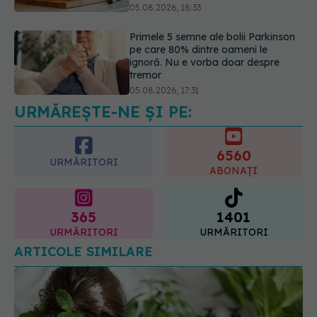
ignoră. Nu e vorba doar despre
tremor
05.08.2026, 17:31
Gabriela Cristea, manifest pentru
respect și acceptare: Corpul
fiecăruia spune o poveste
05.08.2026, 21:23
URMĂREȘTE-NE ȘI PE:
6560
URMĂRITORI
ABONAȚI
365
1401
URMĂRITORI
URMĂRITORI
ARTICOLE SIMILARE