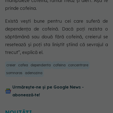
manipuleze cofeina, rămâi treaz și alert. Așa te
prinde cofeina.
Există vești bune pentru cei care suferă de
dependența de cofeină. Dacă poți rezista o
săptămână sau două fără cofeină, creierul se
resetează și poți sta liniștit știind că sevrajul a
trecut”, explică el.
creier
cafea
dependenta
cofeina
concentrare
somnoros
adenozina
Urmărește-ne și pe Google News -
abonează‑te!
NOUTĂȚI