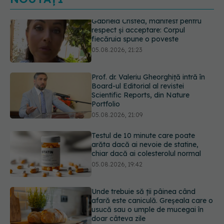
Prof. dr. Valeriu Gheorghiță intră în
Board-ul Editorial al revistei
Scientific Reports, din Nature
Portfolio
05.08.2026, 21:09
Testul de 10 minute care poate
arăta dacă ai nevoie de statine,
chiar dacă ai colesterolul normal
05.08.2026, 19:42
Unde trebuie să ții pâinea când
afară este caniculă. Greșeala care o
usucă sau o umple de mucegai în
doar câteva zile
05.08.2026, 18:33
Primele 5 semne ale bolii Parkinson
pe care 80% dintre oameni le