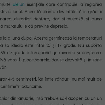
 multe
uleiuri
esențiale care contribuie la reglarea
stezic local. Această planta des întâlnită în grădini
lmarea durerilor dentare, dar stimulează și buna
te a mărarului e că previne depresia.
s la o lună după. Acesta germinează la temperaturi
a sa ideala este între 15 și 17 grade. Nu suportă
35 de grade întrerupând germinarea și creșterea.
vă vara. Îi place soarele, dar se dezvoltă și în zone
văn.
ărar 4-5 centimetri, iar între rânduri, nu mai mult de
5 centimetri adâncime.
 chiar din ianuarie, însă trebuie să-l acoperi cu un un