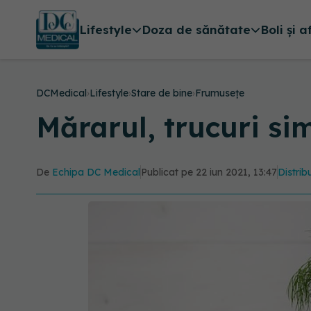
Lifestyle
Doza de sănătate
Boli și a
DCMedical
›
Lifestyle
›
Stare de bine
›
Frumusețe
Mărarul, trucuri sim
De
Echipa DC Medical
Publicat pe 22 iun 2021, 13:47
Distrib