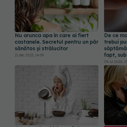
Nu arunca apa în care ai fiert
De ce man
castanele. Secretul pentru un păr
trebui pu
sănătos și strălucitor
săptămân
fapt, sub
21 dec 2025, 14:09
08 iul 2026, 1