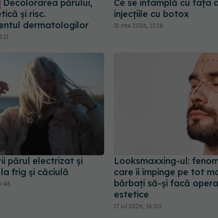
Decolorarea părului,
Ce se întâmplă cu fața 
tică și risc.
injecțiile cu botox
entul dermatologilor
31 mai 2026, 15:18
3:21
i părul electrizat și
Looksmaxxing-ul: feno
la frig și căciulă
care îi împinge pe tot ma
bărbați să-și facă operaț
8:48
estetice
17 iul 2026, 16:00