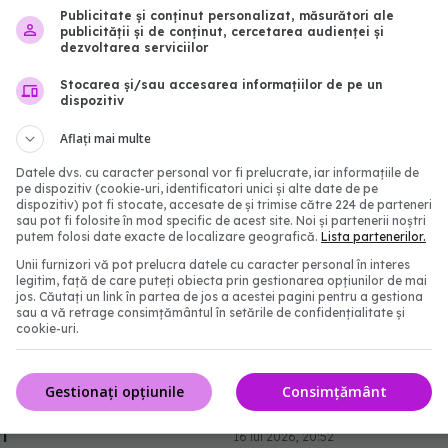
Publicitate și conținut personalizat, măsurători ale
publicității și de conținut, cercetarea audienței și
ul motiv pentru care
Ten matur vs ten deshid
dezvoltarea serviciilor
coreene au cucerit
cum faci diferența și ce
de îngrijire alegi
Stocarea și/sau accesarea informațiilor de pe un
dispozitiv
6:15
14 aug 2025, 18:29
Aflați mai multe
Datele dvs. cu caracter personal vor fi prelucrate, iar informațiile de
pe dispozitiv (cookie-uri, identificatori unici și alte date de pe
dispozitiv) pot fi stocate, accesate de și trimise către 224 de parteneri
sau pot fi folosite în mod specific de acest site. Noi și partenerii noștri
putem folosi date exacte de localizare geografică.
Lista partenerilor.
Unii furnizori vă pot prelucra datele cu caracter personal în interes
legitim, față de care puteți obiecta prin gestionarea opțiunilor de mai
jos. Căutați un link în partea de jos a acestei pagini pentru a gestiona
sau a vă retrage consimțământul în setările de confidențialitate și
cookie-uri.
tewart dezvăluie
Procedurile estetice po
 anti-aging la 84 de ani.
un obicei greu de contro
Gestionați opțiunile
Consimțământ
eftine pentru un ten
arată un nou studiu
i
16 iul 2026, 20:52