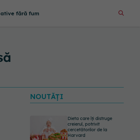
native fără fum
să
NOUTĂȚI
Dieta care îți distruge
creierul, potrivit
cercetătorilor de la
Harvard