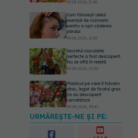
09.08.2026, 11:45
Cum folosești uleiul
esențial de rozmarin
pentru a opri căderea
părului
09.08.2026, 11:00
Secretul ciocolatei
perfecte a fost descoperit.
Nu se află în rețetă
09.08.2026, 10:00
Plasticul pe care îl folosim
zilnic, legat de ficatul gras.
Ce au descoperit
cercetătorii
09.08.2026, 09:47
URMĂREȘTE-NE ȘI PE:
Mai trebuie să numărăm
caloriile ca să slăbim? Ce
se schimbă în era
medicamentelor GLP-1