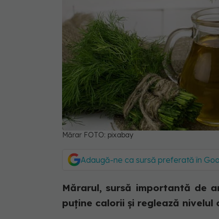
Mărar FOTO: pixabay
Adaugă-ne ca sursă preferată în Go
Mărarul, sursă importantă de an
puține calorii și reglează nivelul 