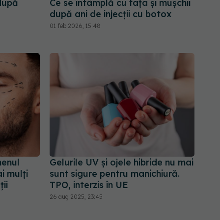
după
Ce se întâmplă cu fața și mușchii
după ani de injecții cu botox
01 feb 2026, 15:48
menul
Gelurile UV și ojele hibride nu mai
i mulți
sunt sigure pentru manichiură.
ii
TPO, interzis în UE
26 aug 2025, 23:45