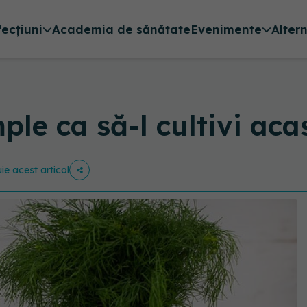
fecțiuni
Academia de sănătate
Evenimente
Alter
ple ca să-l cultivi aca
uie acest articol