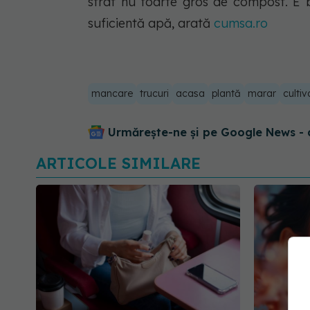
strat nu foarte gros de compost. E b
suficientă apă, arată
cumsa.ro
mancare
trucuri
acasa
plantă
marar
cultiv
Urmărește-ne și pe Google News - 
ARTICOLE SIMILARE