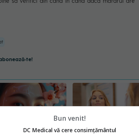
ine să verifici din când în când dacă mărarul are
at
abonează‑te!
Bun venit!
DC Medical vă cere consimțământul