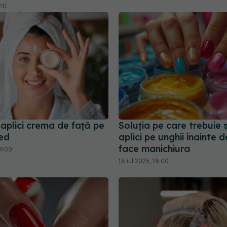
:11
aplici crema de față pe
Soluția pe care trebuie 
ed
aplici pe unghii înainte d
face manichiura
09:00
18 iul 2025, 18:00