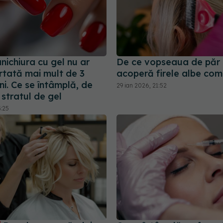
ichiura cu gel nu ar
De ce vopseaua de păr
rtată mai mult de 3
acoperă firele albe com
i. Ce se întâmplă, de
29 ian 2026, 21:52
 stratul de gel
3:25