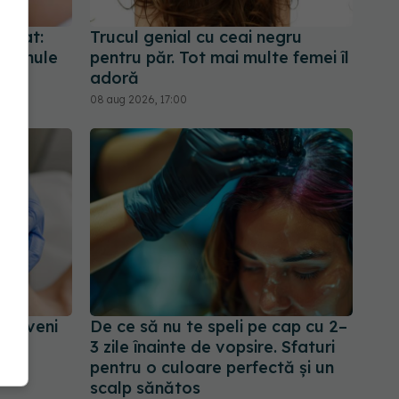
ratat:
Trucul genial cu ceai negru
 formule
pentru păr. Tot mai multe femei îl
adoră
08 aug 2026, 17:00
t deveni
De ce să nu te speli pe cap cu 2–
lat,
3 zile înainte de vopsire. Sfaturi
pentru o culoare perfectă și un
scalp sănătos