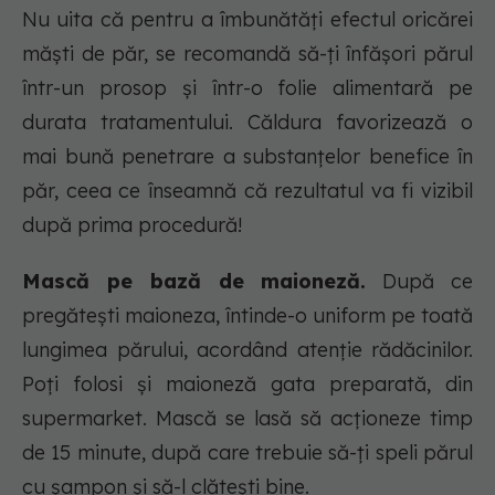
Nu uita că pentru a îmbunătăți efectul oricărei
măști de păr, se recomandă să-ți înfășori părul
într-un prosop și într-o folie alimentară pe
durata tratamentului. Căldura favorizează o
mai bună penetrare a substanțelor benefice în
păr, ceea ce înseamnă că rezultatul va fi vizibil
după prima procedură!
Mască pe bază de maioneză.
După ce
pregătești maioneza, întinde-o uniform pe toată
lungimea părului, acordând atenție rădăcinilor.
Poți folosi și maioneză gata preparată, din
supermarket. Mască se lasă să acționeze timp
de 15 minute, după care trebuie să-ți speli părul
cu șampon și să-l clătești bine.