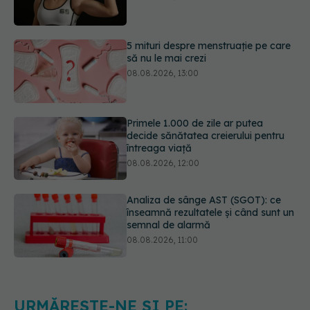
5 mituri despre menstruație pe care
să nu le mai crezi
08.08.2026, 13:00
Primele 1.000 de zile ar putea
decide sănătatea creierului pentru
întreaga viață
08.08.2026, 12:00
Analiza de sânge AST (SGOT): ce
înseamnă rezultatele și când sunt un
semnal de alarmă
08.08.2026, 11:00
Diagnosticele de autism la fete au
crescut după pandemia de COVID-
19
08.08.2026, 15:00
URMĂREȘTE-NE ȘI PE: