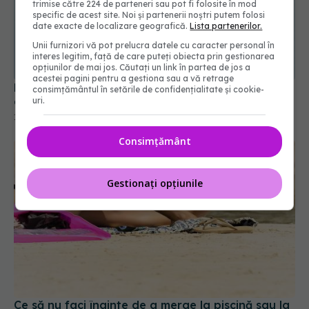
trimise către 224 de parteneri sau pot fi folosite în mod
specific de acest site. Noi și partenerii noștri putem folosi
date exacte de localizare geografică.
Lista partenerilor.
Unii furnizori vă pot prelucra datele cu caracter personal în
interes legitim, față de care puteți obiecta prin gestionarea
opțiunilor de mai jos. Căutați un link în partea de jos a
acestei pagini pentru a gestiona sau a vă retrage
La cât timp ar trebui schimbată lama aparatului
consimțământul în setările de confidențialitate și cookie-
de ras. Semnele care arată că nu mai este bună
uri.
10 apr 2026, 18:04
Consimțământ
Gestionați opțiunile
Ce să nu faci înainte de a merge la piscină sau la