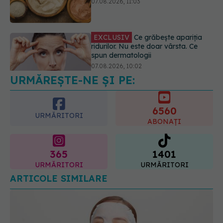
spun dermatologii
07.08.2026, 10:02
Alina Pușcău dezvăluie diagnosticul
care i-a schimbat viața: Am cancer
la sân. Am intrat în metastază
07.08.2026, 12:39
URMĂREȘTE-NE ȘI PE:
6560
URMĂRITORI
ABONAȚI
365
1401
URMĂRITORI
URMĂRITORI
ARTICOLE SIMILARE