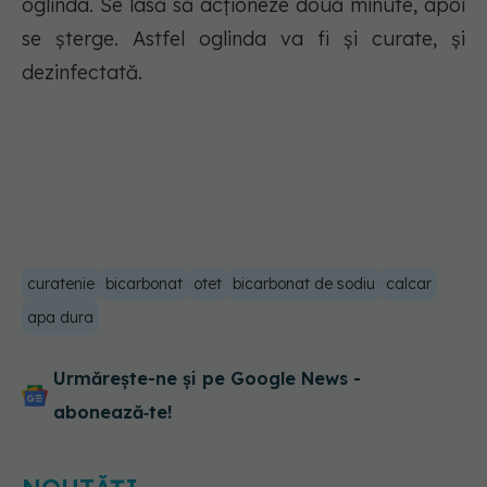
oglinda. Se lasă să acționeze două minute, apoi
se șterge. Astfel oglinda va fi și curate, și
dezinfectată.
curatenie
bicarbonat
otet
bicarbonat de sodiu
calcar
apa dura
Urmărește-ne și pe Google News -
abonează‑te!