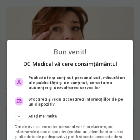
Bun venit!
DC Medical vă cere consimțământul
Publicitate și conținut personalizat, măsurători
Trucuri simple care șterg cearcănele și ajută ochii
ale publicității și de conținut, cercetarea
obosiți. Ingredientul cheie din creme, dezvăluit de
audienței și dezvoltarea serviciilor
dermatolog
Stocarea și/sau accesarea informațiilor de pe
24 mar 2026, 09:03
un dispozitiv
Aflați mai multe
Datele dvs. cu caracter personal vor fi prelucrate, iar
informațiile de pe dispozitiv (cookie-uri, identificatori unici
și alte date de pe dispozitiv) pot fi stocate, accesate de și