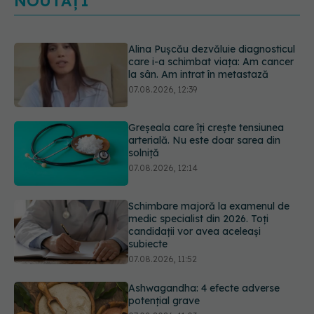
NOUTĂȚI
Greșeala care îți crește tensiunea
arterială. Nu este doar sarea din
solniță
07.08.2026, 12:14
Schimbare majoră la examenul de
medic specialist din 2026. Toți
candidații vor avea aceleași
subiecte
07.08.2026, 11:52
Ashwagandha: 4 efecte adverse
potențial grave
07.08.2026, 11:03
EXCLUSIV
Ce grăbește apariția
ridurilor. Nu este doar vârsta. Ce