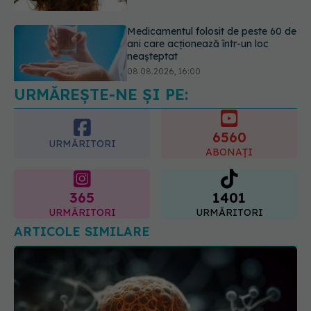
Transpirații nocturne: semnul ignorat
care poate ascunde probleme
serioase de sănătate
08.08.2026, 20:00
URMĂREȘTE-NE ȘI PE:
6560
URMĂRITORI
ABONAȚI
365
1401
URMĂRITORI
URMĂRITORI
ARTICOLE SIMILARE