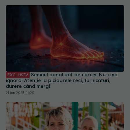
Semnul banal dat de cârcei. Nu-i mai
EXCLUSIV
ignora! Atenție la picioarele reci, furnicături,
durere când mergi
21 iun 2025, 11:20