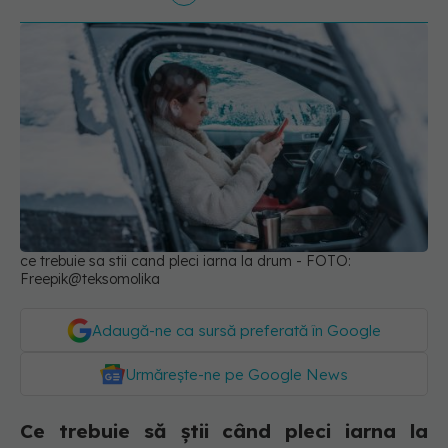
ce trebuie sa stii cand pleci iarna la drum - FOTO:
Freepik@teksomolika
Adaugă-ne ca sursă preferată în Google
Urmărește-ne pe Google News
Ce trebuie să știi când pleci iarna la