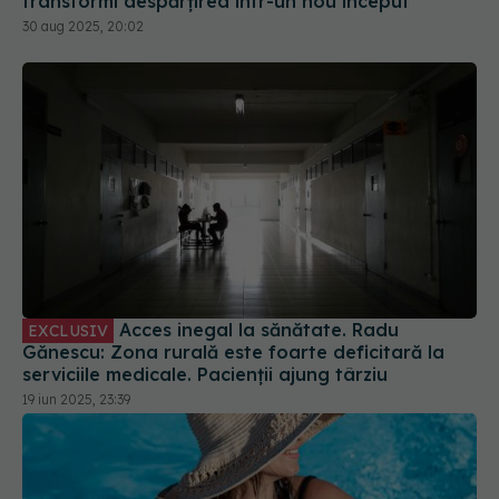
transformi despărțirea într-un nou început
30 aug 2025, 20:02
Acces inegal la sănătate. Radu
EXCLUSIV
Gănescu: Zona rurală este foarte deficitară la
serviciile medicale. Pacienții ajung târziu
19 iun 2025, 23:39