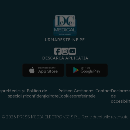
URMĂREȘTE-NE PE:
DESCARCĂ APLICAȚIA
spre
Medici și
Politica de
Politica
Gestionați
Contact
Declarați
specialiști
confidențialitate
Cookies
preferințele
de
accesibili
© 2026 PRESS MEDIA ELECTRONIC S.R.L. Toate drepturile rezervate