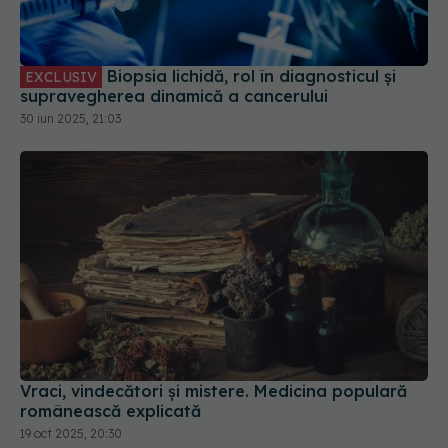
Biopsia lichidă, rol în diagnosticul și
EXCLUSIV
supravegherea dinamică a cancerului
30 iun 2025, 21:03
Vraci, vindecători și mistere. Medicina populară
românească explicată
19 oct 2025, 20:30