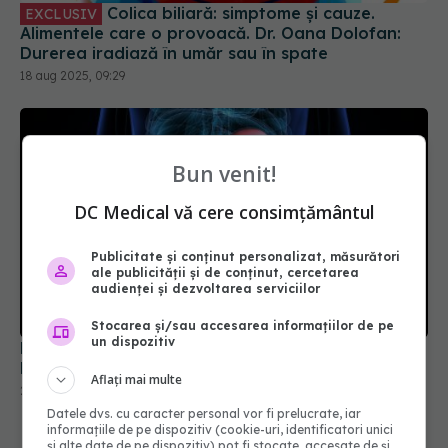
Colica biliară: simptome și cauze.
EXCLUSIV
Alimentele care o provoacă. Dr. Oana Dolofan:
Durerea iradiază în umăr sau în spate
18 aug 2025, 09:29
Bun venit!
DC Medical vă cere consimțământul
Publicitate și conținut personalizat, măsurători
ale publicității și de conținut, cercetarea
audienței și dezvoltarea serviciilor
Stocarea și/sau accesarea informațiilor de pe
un dispozitiv
Primul semn al cancerului de colon. Dr. Oana
Dolofan: Faci și ocluzie intestinală
Aflați mai multe
23 iul 2025, 17:30
Datele dvs. cu caracter personal vor fi prelucrate, iar
informațiile de pe dispozitiv (cookie-uri, identificatori unici
și alte date de pe dispozitiv) pot fi stocate, accesate de și