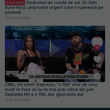
Sindromul de coadă de cal. Dr. Dan
EXCLUSIV
Aurel Nica: simptomul urgent care îi rușinează pe
pacienți
22 iul 2025, 23:05
CRBL, știi asta? Depresia, "o fiță" atât de cool,
încât te face să nu te mai poți ridica din pat.
Depresia NU e o fiță, dar ignoranța da!
09 iun 2025, 18:34