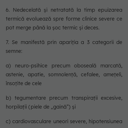
6. Nedecelată și netratată la timp epuizarea
termică evoluează spre forme clinice severe ce
pot merge până la șoc termic și deces.
7. Se manifestă prin apariția a 3 categorii de
semne:
a) neuro-psihice precum oboseală marcată,
astenie, apatie, somnolență, cefalee, amețeli,
însoțite de cele
b) tegumentare precum transpirații excesive,
horpilații (piele de „gaină”) și
c) cardiovasculare uneori severe, hipotensiunea