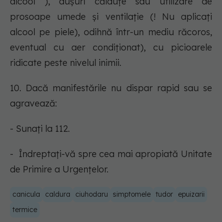
alcool ), dușuri călduțe sau utilizare de
prosoape umede și ventilație (! Nu aplicați
alcool pe piele), odihnă într-un mediu răcoros,
eventual cu aer condiționat), cu picioarele
ridicate peste nivelul inimii.
10. Dacă manifestările nu dispar rapid sau se
agravează:
- Sunați la 112.
- Îndreptați-vă spre cea mai apropiată Unitate
de Primire a Urgențelor.
canicula
caldura
ciuhodaru
simptomele
tudor
epuizarii
termice