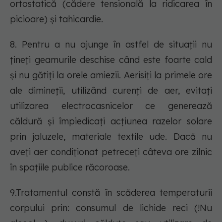
ortostatică (cădere tensională la ridicarea în
picioare) și tahicardie.
8. Pentru a nu ajunge în astfel de situații nu
țineți geamurile deschise când este foarte cald
și nu gătiți la orele amiezii. Aerisiți la primele ore
ale dimineții, utilizând curenți de aer, evitați
utilizarea electrocasnicelor ce generează
căldură și împiedicați acțiunea razelor solare
prin jaluzele, materiale textile ude. Dacă nu
aveți aer condiționat petreceți câteva ore zilnic
în spațiile publice răcoroase.
9.Tratamentul constă în scăderea temperaturii
corpului prin: consumul de lichide reci (!Nu