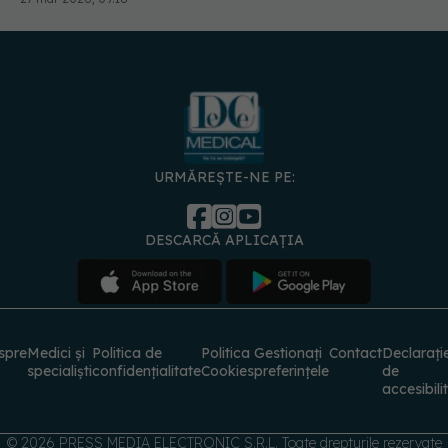
URMĂREȘTE-NE PE:
DESCARCĂ APLICAȚIA
spre
Medici și
Politica de
Politica
Gestionați
Contact
Declarați
specialiști
confidențialitate
Cookies
preferințele
de
accesibili
© 2026 PRESS MEDIA ELECTRONIC S.R.L. Toate drepturile rezervate