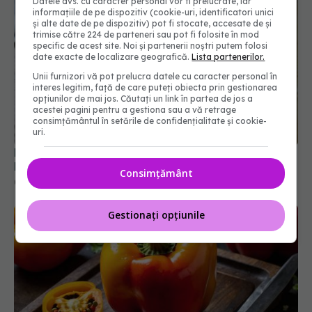
Datele dvs. cu caracter personal vor fi prelucrate, iar
informațiile de pe dispozitiv (cookie-uri, identificatori unici
și alte date de pe dispozitiv) pot fi stocate, accesate de și
trimise către 224 de parteneri sau pot fi folosite în mod
specific de acest site. Noi și partenerii noștri putem folosi
date exacte de localizare geografică.
Lista partenerilor.
Unii furnizori vă pot prelucra datele cu caracter personal în
interes legitim, față de care puteți obiecta prin gestionarea
opțiunilor de mai jos. Căutați un link în partea de jos a
acestei pagini pentru a gestiona sau a vă retrage
Nu mai arunca niciodată plicurile de silica gel. 9
consimțământul în setările de confidențialitate și cookie-
uri.
lucruri uimitoare pe care le poți face
06 ian 2026, 19:41
Consimțământ
Gestionați opțiunile