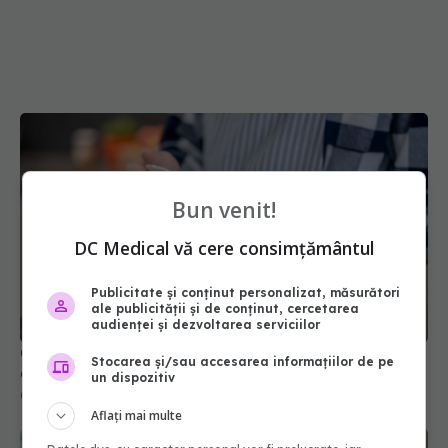
Bun venit!
DC Medical vă cere consimțământul
Publicitate și conținut personalizat, măsurători
Cele mai bune prosoape de bucătărie sunt făcute
ale publicității și de conținut, cercetarea
audienței și dezvoltarea serviciilor
din acest material durabil
06 feb 2026, 19:22
Stocarea și/sau accesarea informațiilor de pe
un dispozitiv
Aflați mai multe