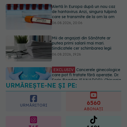
Mii de angajați din Sănătate ar
putea primi salarii mai mari.
Sindicatele cer schimbarea legii
06.08.2026, 19:26
EXCLUSIV
Cancerele ginecologice
care pot fi tratate fără operație. Dr.
Sorin Bogdan (SANADOR): Chirurgia
este indicată doar punctual, pentru
anumite categorii de paciente
06.08.2026, 19:05
URMĂREȘTE-NE ȘI PE:
EXCLUSIV
Brahiterapie vs
radioterapie externă în cancerul
ginecologic. Dr. Sorin Bogdan
6560
(SANADOR) explică diferența și
URMĂRITORI
cum acționează tratamentul
ABONAȚI
06.08.2026, 22:49
365
1401
URMĂRITORI
URMĂRITORI