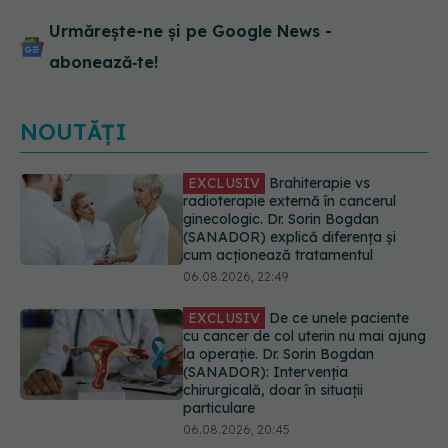
Urmărește-ne și pe Google News -
abonează‑te!
NOUTĂȚI
EXCLUSIV
De ce unele paciente
cu cancer de col uterin nu mai ajung
la operație. Dr. Sorin Bogdan
(SANADOR): Intervenția
chirurgicală, doar în situații
particulare
06.08.2026, 20:45
Alertă în Europa după un nou caz
de hantavirus Anzi, singura tulpină
care se transmite de la om la om
06.08.2026, 20:06