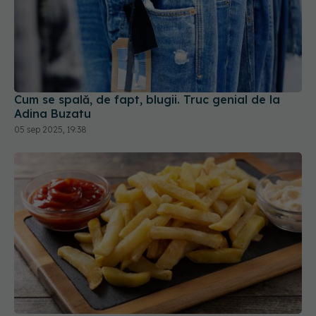
Cum se spală, de fapt, blugii. Truc genial de la
Adina Buzatu
05 sep 2025, 19:38
De ce să prăjești cartofii de 2 ori. Restaurantele
adoră acest truc