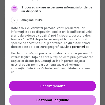
Stocarea și/sau accesarea informațiilor de pe
un dispozitiv
Aflați mai multe
Cum să scapi corect de calusurile de pe picioare.
Ce spun medicii
Datele dvs. cu caracter personal vor fi prelucrate, iar
26 apr 2026, 19:00
informațiile de pe dispozitiv (cookie-uri, identificatori unici
și alte date de pe dispozitiv) pot fi stocate, accesate de și
trimise către 224 de parteneri sau pot fi folosite în mod
specific de acest site. Noi și partenerii noștri putem folosi
date exacte de localizare geografică.
Lista partenerilor.
Unii furnizori vă pot prelucra datele cu caracter personal în
interes legitim, față de care puteți obiecta prin gestionarea
opțiunilor de mai jos. Căutați un link în partea de jos a
acestei pagini pentru a gestiona sau a vă retrage
consimțământul în setările de confidențialitate și cookie-
uri.
Consimțământ
De ce să pui miezul de nucă în apă înainte de
consum
Gestionați opțiunile
01 feb 2026, 09:00