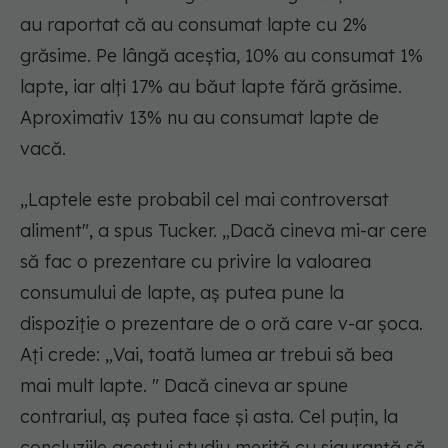
au raportat că au consumat lapte cu 2%
grăsime. Pe lângă aceștia, 10% au consumat 1%
lapte, iar alți 17% au băut lapte fără grăsime.
Aproximativ 13% nu au consumat lapte de
vacă.
„Laptele este probabil cel mai controversat
aliment", a spus Tucker. „Dacă cineva mi-ar cere
să fac o prezentare cu privire la valoarea
consumului de lapte, aș putea pune la
dispoziție o prezentare de o oră care v-ar șoca.
Ați crede: „Vai, toată lumea ar trebui să bea
mai mult lapte. " Dacă cineva ar spune
contrariul, aș putea face și asta. Cel puțin, la
concluziile acestui studiu merită cu siguranță să