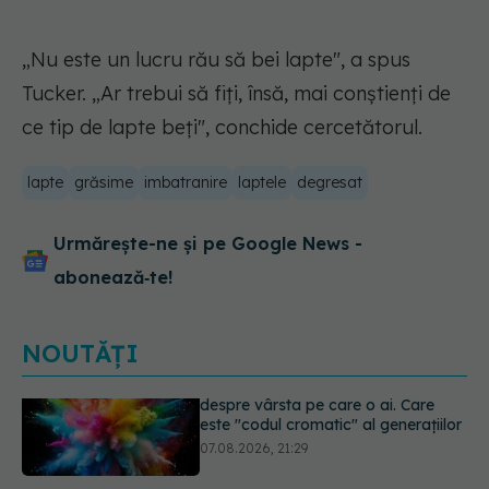
„Nu este un lucru rău să bei lapte", a spus
Tucker. „Ar trebui să fiți, însă, mai conștienți de
ce tip de lapte beți", conchide cercetătorul.
lapte
grăsime
imbatranire
laptele
degresat
Urmărește-ne și pe Google News -
abonează‑te!
NOUTĂȚI
EXCLUSIV
Cancerele care pot fi
prevenite. Dr. Sorin Bogdan
(SANADOR): Au metode de