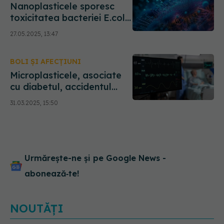
Nanoplasticele sporesc
toxicitatea bacteriei E.coli.
Bacteria produce mai
27.05.2025, 13:47
multă toxină și devine mai
agresivă
BOLI ȘI AFECȚIUNI
Microplasticele, asociate
cu diabetul, accidentul
vascular cerebral și alte
31.03.2025, 15:50
boli cronice
Urmărește-ne și pe Google News -
abonează‑te!
NOUTĂȚI