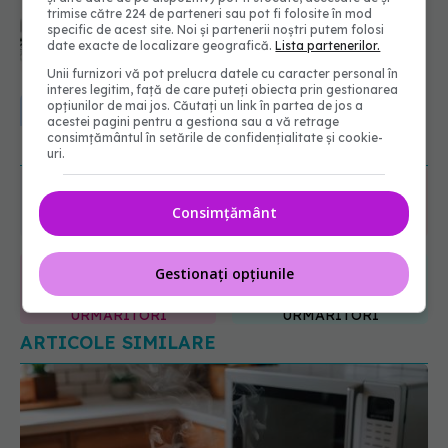
Sorin Bogdan (SANADOR): Chirurgia
trimise către 224 de parteneri sau pot fi folosite în mod
este indicată doar punctual, pentru
specific de acest site. Noi și partenerii noștri putem folosi
anumite categorii de paciente
date exacte de localizare geografică.
Lista partenerilor.
06.08.2026, 19:05
Unii furnizori vă pot prelucra datele cu caracter personal în
URMĂREȘTE-NE ȘI PE:
interes legitim, față de care puteți obiecta prin gestionarea
EXCLUSIV
Brahiterapie vs
opțiunilor de mai jos. Căutați un link în partea de jos a
radioterapie externă în cancerul
acestei pagini pentru a gestiona sau a vă retrage
consimțământul în setările de confidențialitate și cookie-
ginecologic. Dr. Sorin Bogdan
6560
uri.
(SANADOR) explică diferența și
URMĂRITORI
cum acționează tratamentul
ABONAȚI
06.08.2026, 22:49
Consimțământ
365
1401
URMĂRITORI
URMĂRITORI
Gestionați opțiunile
ARTICOLE SIMILARE