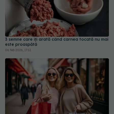
3 semne care îți arată când carnea tocată nu mai
este proaspătă
06 feb 2026, 17:12
Greșelile care te fac să pari mai scundă și cu
forme. Adina Buzatu spune ce trebuie să porți