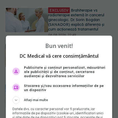
EXCLUSIV
De ce unele paciente
cu cancer de col uterin nu mai ajung
la operație. Dr. Sorin Bogdan
(SANADOR): Intervenția
chirurgicală, doar în situații
particulare
06.08.2026, 20:45
Bun venit!
Alertă în Europa după un nou caz
DC Medical vă cere consimțământul
de hantavirus Anzi, singura tulpină
care se transmite de la om la om
06.08.2026, 20:06
Publicitate și conținut personalizat, măsurători
ale publicității și de conținut, cercetarea
audienței și dezvoltarea serviciilor
Mii de angajați din Sănătate ar
putea primi salarii mai mari.
Stocarea și/sau accesarea informațiilor de pe
Sindicatele cer schimbarea legii
un dispozitiv
06.08.2026, 19:26
Aflați mai multe
Datele dvs. cu caracter personal vor fi prelucrate, iar
EXCLUSIV
Cancerele ginecologice
informațiile de pe dispozitiv (cookie-uri, identificatori unici
care pot fi tratate fără operație. Dr.
și alte date de pe dispozitiv) pot fi stocate, accesate de și