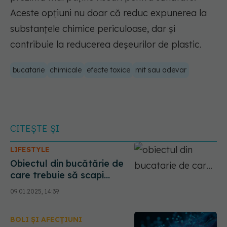
Aceste opțiuni nu doar că reduc expunerea la
substanțele chimice periculoase, dar și
contribuie la reducerea deșeurilor de plastic.
bucatarie
chimicale
efecte toxice
mit sau adevar
CITEȘTE ȘI
LIFESTYLE
Obiectul din bucătărie de
care trebuie să scapi
urgent. Duce la cancer
09.01.2025, 14:39
BOLI ȘI AFECȚIUNI