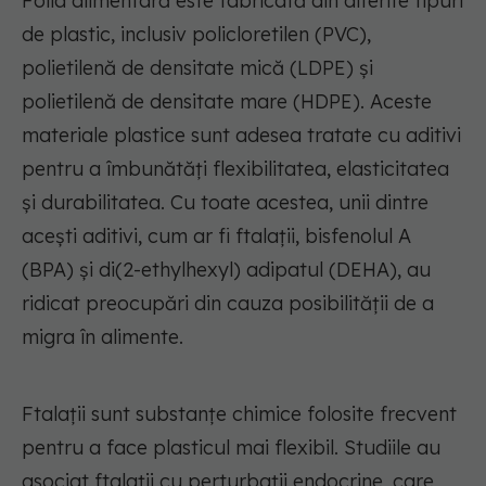
Folia alimentară este fabricată din diferite tipuri
de plastic, inclusiv policloretilen (PVC),
polietilenă de densitate mică (LDPE) și
polietilenă de densitate mare (HDPE). Aceste
materiale plastice sunt adesea tratate cu aditivi
pentru a îmbunătăți flexibilitatea, elasticitatea
și durabilitatea. Cu toate acestea, unii dintre
acești aditivi, cum ar fi ftalații, bisfenolul A
(BPA) și di(2-ethylhexyl) adipatul (DEHA), au
ridicat preocupări din cauza posibilității de a
migra în alimente.
Ftalații sunt substanțe chimice folosite frecvent
pentru a face plasticul mai flexibil. Studiile au
asociat ftalații cu perturbații endocrine, care