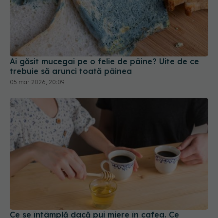
Ai găsit mucegai pe o felie de pâine? Uite de ce
trebuie să arunci toată pâinea
05 mar 2026, 20:09
Ce se întâmplă dacă pui miere în cafea. Ce
trebuie să știi înainte să faci asta
27 mar 2026, 09:18