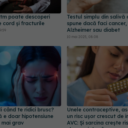
itm poate descoperi
Testul simplu din salivă c
 cord și fracturile
spune dacă faci cancer,
Alzheimer sau diabet
9:59
10 mai 2025, 08:08
i când te ridici brusc?
Unele contraceptive, as
ă e doar hipotensiune
un risc uşor crescut de i
 mai grav
AVC: Și sarcina creşte ri