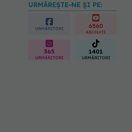
URMĂREȘTE-NE ȘI PE:
Fereastra alimentară de
opt ore ar putea ajuta
creierul femeilor de peste
50 de ani
6560
URMĂRITORI
08.08.2026, 10:00
ABONAȚI
365
1401
URMĂRITORI
URMĂRITORI