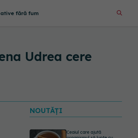
native fără fum
lena Udrea cere
NOUTĂȚI
Ceaiul care ajută
organismul să lupte cu