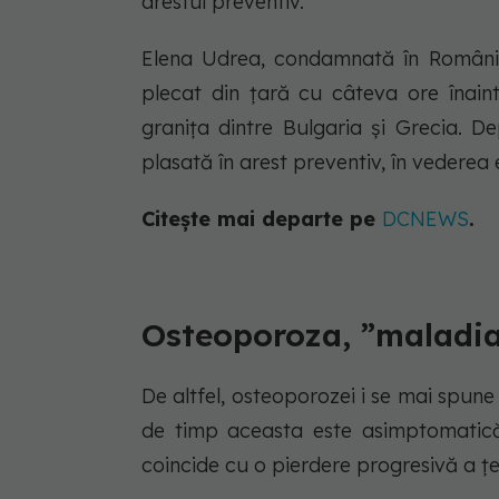
arestul preventiv.
Elena Udrea, condamnată în România 
plecat din țară cu câteva ore înaint
granița dintre Bulgaria și Grecia. D
plasată în arest preventiv, în vederea 
Citește mai departe pe
DCNEWS
.
Osteoporoza, ”maladia
De altfel, osteoporozei i se mai spune
de timp aceasta este asimptomatică
coincide cu o pierdere progresivă a țe