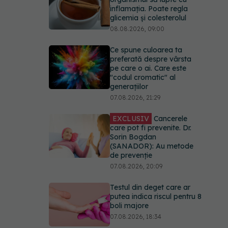
inflamația. Poate regla
glicemia și colesterolul
08.08.2026, 09:00
Ce spune culoarea ta
preferată despre vârsta
pe care o ai. Care este
"codul cromatic" al
generațiilor
07.08.2026, 21:29
EXCLUSIV
Cancerele
care pot fi prevenite. Dr.
Sorin Bogdan
(SANADOR): Au metode
de prevenție
07.08.2026, 20:09
Testul din deget care ar
putea indica riscul pentru 8
boli majore
07.08.2026, 18:34