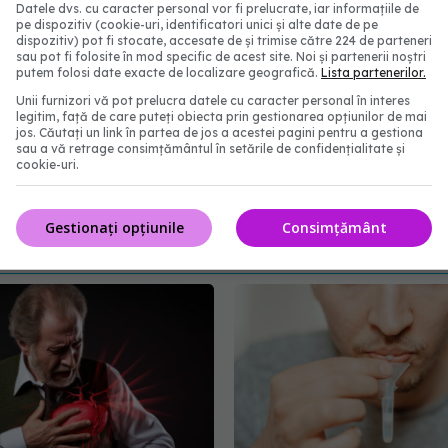
Datele dvs. cu caracter personal vor fi prelucrate, iar informațiile de
pe dispozitiv (cookie-uri, identificatori unici și alte date de pe
dispozitiv) pot fi stocate, accesate de și trimise către 224 de parteneri
sau pot fi folosite în mod specific de acest site. Noi și partenerii noștri
putem folosi date exacte de localizare geografică.
Lista partenerilor.
 suferă Bruce Willis. Va RENUNȚA la actorie
Unii furnizori vă pot prelucra datele cu caracter personal în interes
legitim, față de care puteți obiecta prin gestionarea opțiunilor de mai
jos. Căutați un link în partea de jos a acestei pagini pentru a gestiona
sau a vă retrage consimțământul în setările de confidențialitate și
eoporoza
elena udrea
doza de sanatate
cookie-uri.
abonează‑te!
Gestionați opțiunile
Consimțământ