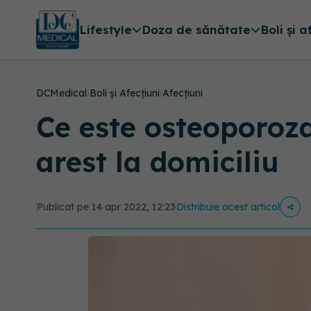
Lifestyle
Doza de sănătate
Boli și a
DCMedical
›
Boli și Afecțiuni
›
Afecțiuni
Ce este osteoporoza
arest la domiciliu
Publicat pe 14 apr 2022, 12:23
Distribuie acest articol