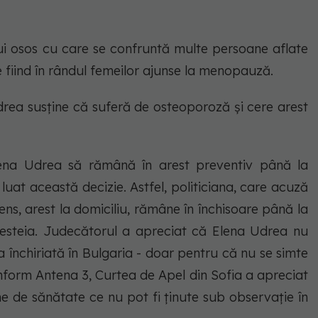
i osos cu care se confruntă multe persoane aflate
 fiind în rândul femeilor ajunse la menopauză.
Udrea susține că suferă de osteoporoză și cere arest
lena Udrea să rămână în arest preventiv până la
luat această decizie. Astfel, politiciana, care acuză
ens, arest la domiciliu, rămâne în închisoare până la
cesteia. Judecătorul a apreciat că Elena Udrea nu
a închiriată în Bulgaria - doar pentru că nu se simte
nform Antena 3, Curtea de Apel din Sofia a apreciat
 de sănătate ce nu pot fi ținute sub observație în