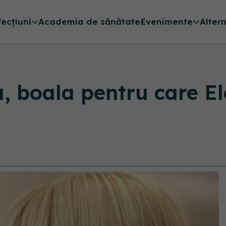
fecțiuni
Academia de sănătate
Evenimente
Alter
, boala pentru care E