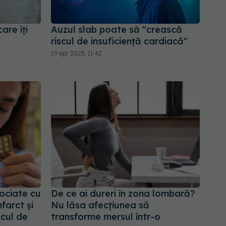
are îți
Auzul slab poate să "crească
riscul de insuficienţă cardiacă"
10 apr 2025, 11:42
ociate cu
De ce ai dureri în zona lombară?
nfarct și
Nu lăsa afecțiunea să
scul de
transforme mersul într-o