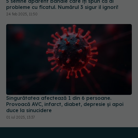
5 semne aparent banale care îți spun că ai
probleme cu ficatul. Numărul 3 sigur îl ignori!
24 feb 2025, 11:50
Singurătatea afectează 1 din 6 persoane.
Provoacă AVC, infarct, diabet, depresie și apoi
duce la sinucidere
01 iul 2025, 13:37