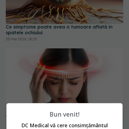
Ce simptome poate avea o tumoare aflată în
spatele ochiului
05 mai 2026, 18:23
Bun venit!
Vertij: simptome și cauze
15 ian 2026, 11:38
DC Medical vă cere consimțământul