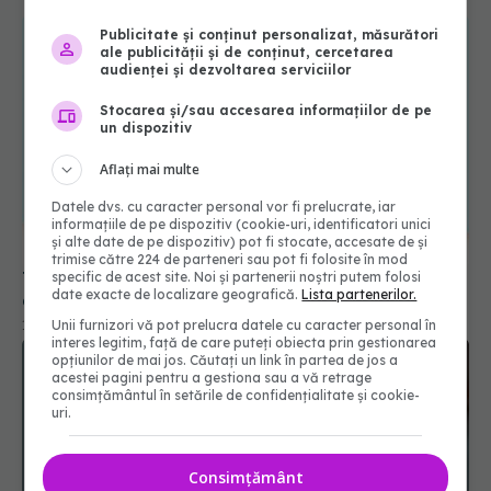
Publicitate și conținut personalizat, măsurători
ale publicității și de conținut, cercetarea
audienței și dezvoltarea serviciilor
Stocarea și/sau accesarea informațiilor de pe
un dispozitiv
Aflați mai multe
Datele dvs. cu caracter personal vor fi prelucrate, iar
informațiile de pe dispozitiv (cookie-uri, identificatori unici
și alte date de pe dispozitiv) pot fi stocate, accesate de și
trimise către 224 de parteneri sau pot fi folosite în mod
Tiroida ta e obosită? 6 semne ignorate de femei
specific de acest site. Noi și partenerii noștri putem folosi
date exacte de localizare geografică.
Lista partenerilor.
după 30 de ani
Unii furnizori vă pot prelucra datele cu caracter personal în
19 apr 2025, 12:15
interes legitim, față de care puteți obiecta prin gestionarea
opțiunilor de mai jos. Căutați un link în partea de jos a
acestei pagini pentru a gestiona sau a vă retrage
consimțământul în setările de confidențialitate și cookie-
uri.
Consimțământ