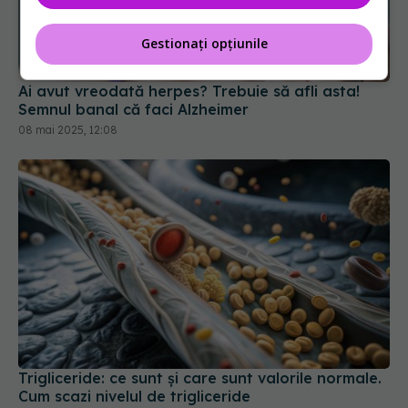
Gestionați opțiunile
Ai avut vreodată herpes? Trebuie să afli asta!
Semnul banal că faci Alzheimer
08 mai 2025, 12:08
Trigliceride: ce sunt și care sunt valorile normale.
Cum scazi nivelul de trigliceride