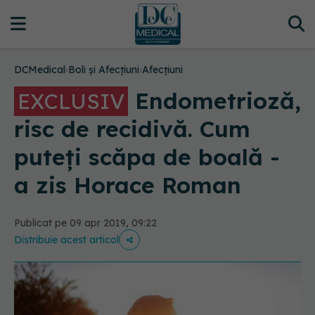
DCMedical
›
Boli și Afecțiuni
›
Afecțiuni
Endometrioză,
EXCLUSIV
risc de recidivă. Cum
puteți scăpa de boală -
a zis Horace Roman
Publicat pe 09 apr 2019, 09:22
Distribuie acest articol