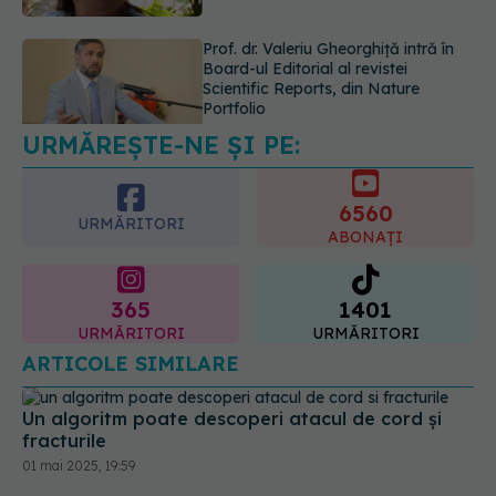
05.08.2026, 21:09
EXCLUSIV
Tratamentul modern al
cancerelor ginecologice. Dr. Sorin
Bogdan (SANADOR), la DC Medical
și DC News
06.08.2026, 10:29
URMĂREȘTE-NE ȘI PE:
6560
URMĂRITORI
ABONAȚI
365
1401
URMĂRITORI
URMĂRITORI
ARTICOLE SIMILARE
Un algoritm poate descoperi atacul de cord și
fracturile
01 mai 2025, 19:59