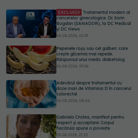
Pepenele roșu sau cel galben: care
crește glicemia mai repede.
Răspunsul unui medic diabetolog
06.08.2026, 09:36
Adevărul despre tratamentul cu
doze mari de Vitamina D în cancerul
colorectal
06.08.2026, 08:06
Gabriela Cristea, manifest pentru
respect și acceptare: Corpul
fiecăruia spune o poveste
05.08.2026, 21:23
Prof. dr. Valeriu Gheorghiță intră în
Board-ul Editorial al revistei
Scientific Reports, din Nature
Portfolio