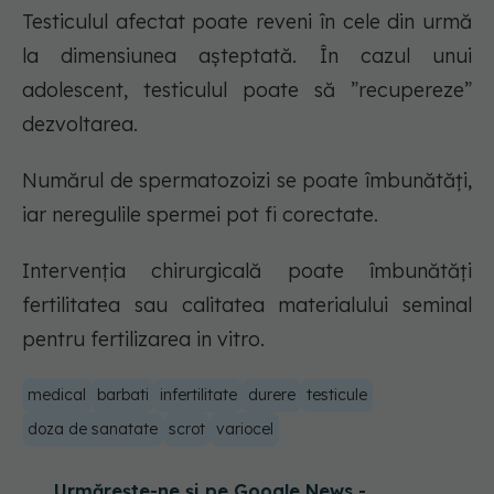
Testiculul afectat poate reveni în cele din urmă
la dimensiunea așteptată. În cazul unui
adolescent, testiculul poate să ”recupereze”
dezvoltarea.
Numărul de spermatozoizi se poate îmbunătăți,
iar neregulile spermei pot fi corectate.
Intervenția chirurgicală poate îmbunătăți
fertilitatea sau calitatea materialului seminal
pentru fertilizarea in vitro.
medical
barbati
infertilitate
durere
testicule
doza de sanatate
scrot
variocel
Urmărește-ne și pe Google News -