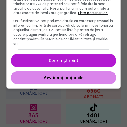
trimise către 224 de parteneri sau pot fi folosite în mod
specific de acest site. Noi și partenerii noștri putem folosi
date exacte de localizare geografică.
Lista partenerilor.
Medicamentul folosit de peste 60 de
ani care acționează într-un loc
Unii furnizori vă pot prelucra datele cu caracter personal în
interes legitim, față de care puteți obiecta prin gestionarea
neașteptat
opțiunilor de mai jos. Căutați un link în partea de jos a
08.08.2026, 16:00
acestei pagini pentru a gestiona sau a vă retrage
consimțământul în setările de confidențialitate și cookie-
URMĂREȘTE-NE ȘI PE:
uri.
Transpirații nocturne: semnul ignorat
care poate ascunde probleme
serioase de sănătate
Consimțământ
6560
08.08.2026, 20:00
URMĂRITORI
ABONAȚI
Gestionați opțiunile
365
1401
URMĂRITORI
URMĂRITORI
ARTICOLE SIMILARE