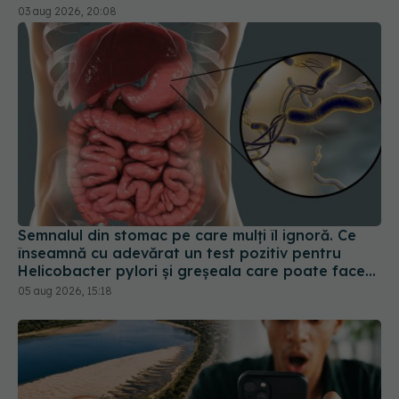
Semnalul din stomac pe care mulți îl ignoră. Ce
înseamnă cu adevărat un test pozitiv pentru
Helicobacter pylori și greșeala care poate face
tratamentul mult mai dificil
05 aug 2026, 15:18