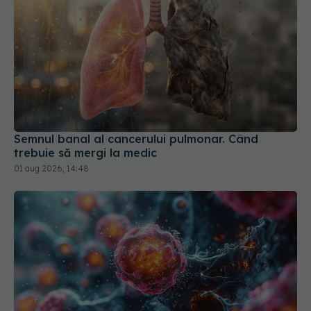
Semnul banal al cancerului pulmonar. Când
trebuie să mergi la medic
01 aug 2026, 14:48
Tumora de câțiva milimetri care te poate ucide în
câteva ore. Avertismentul medicilor