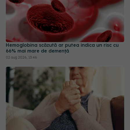
Hemoglobina scăzută ar putea indica un risc cu
66% mai mare de demență
02 aug 2026, 13:46
Primele 5 semne ale bolii Parkinson pe care 80%
dintre oameni le ignoră. Nu e vorba doar despre
tremor
05 aug 2026, 17:31