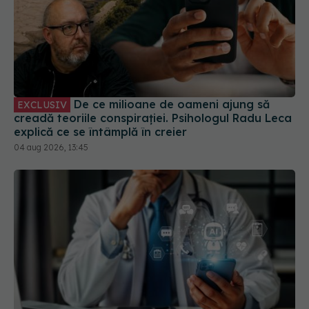
De ce milioane de oameni ajung să
EXCLUSIV
creadă teoriile conspirației. Psihologul Radu Leca
explică ce se întâmplă în creier
04 aug 2026, 13:45
Cum schimbă Inteligența Artificială
EXCLUSIV
relația dintre medic și pacient
06 aug 2026, 14:34