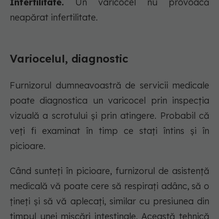
Infertilitate.
Un varicocel nu provoacă
neapărat infertilitate.
Variocelul, diagnostic
Furnizorul dumneavoastră de servicii medicale
poate diagnostica un varicocel prin inspecția
vizuală a scrotului și prin atingere. Probabil că
veți fi examinat în timp ce stați întins și în
picioare.
Când sunteți în picioare, furnizorul de asistență
medicală vă poate cere să respirați adânc, să o
țineți și să vă aplecați, similar cu presiunea din
timpul unei mișcări intestinale. Această tehnică