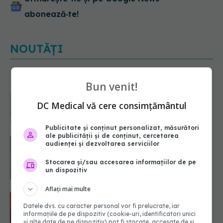
abonează‑te!
NOUTĂȚI
Ce poți mânca și ce trebuie să eviți
Bun venit!
dacă ai gastrită: exemplu de meniu
care reduce inflamația stomacului
DC Medical vă cere consimțământul
08.08.2026, 19:00
Publicitate și conținut personalizat, măsurători
ale publicității și de conținut, cercetarea
Microplasticele pot traversa bariera
audienței și dezvoltarea serviciilor
placentară și modifica hormonii
08.08.2026, 18:00
Stocarea și/sau accesarea informațiilor de pe
un dispozitiv
Aflați mai multe
Trucul genial cu ceai negru pentru
păr. Tot mai multe femei îl adoră
Datele dvs. cu caracter personal vor fi prelucrate, iar
informațiile de pe dispozitiv (cookie-uri, identificatori unici
08.08.2026, 17:00
și alte date de pe dispozitiv) pot fi stocate, accesate de și