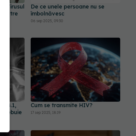
ă. Virusul
De ce unele persoane nu se
a către
îmbolnăvesc
ord
06 sep 2025, 09:30
1.8.1,
Cum se transmite HIV?
e trebuie
17 sep 2025, 18:19
pină