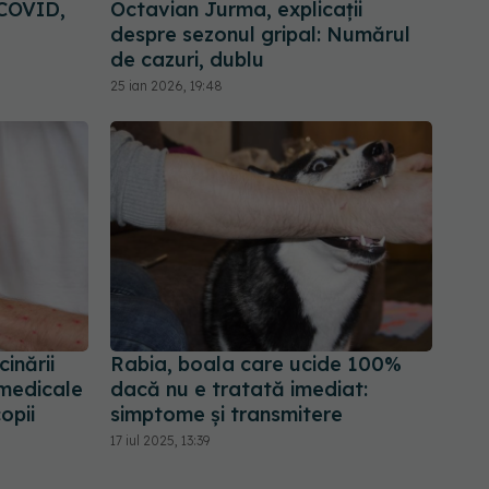
 COVID,
Octavian Jurma, explicații
despre sezonul gripal: Numărul
de cazuri, dublu
25 ian 2026, 19:48
inării
Rabia, boala care ucide 100%
 medicale
dacă nu e tratată imediat:
opii
simptome și transmitere
17 iul 2025, 13:39