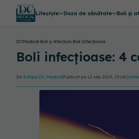
Lifestyle
Doza de sănătate
Boli și a
DCMedical
›
Boli și Afecțiuni
›
Boli Infecțioase
Boli infecțioase: 4 
De
Echipa DC Medical
Publicat pe 12 sep 2019, 19:14
Distrib