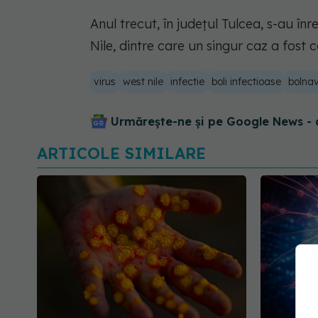
Anul trecut, în judeţul Tulcea, s-au în
Nile, dintre care un singur caz a fost 
virus
west nile
infectie
boli infectioase
bolna
Urmărește-ne și pe Google News - 
ARTICOLE SIMILARE