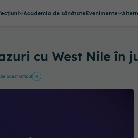
fecțiuni
Academia de sănătate
Evenimente
Alter
cazuri cu West Nile în 
uie acest articol