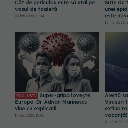
Cât de periculos este să stai pe
Sute de t
vasul de toaletă
unei epid
este nov
03 feb 2026, 11:04
10 mai 2026, 
Super-gripa lovește
Alertă sa
EXCLUSIV
Europa. Dr. Adrian Marinescu
Virusuri 
vine cu explicații
extind ra
vacanță!
10 dec 2025, 15:46
10 iul 2026, 0