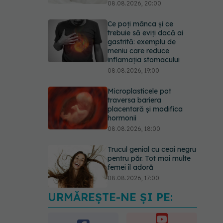
08.08.2026, 20:00
Ce poți mânca și ce
trebuie să eviți dacă ai
gastrită: exemplu de
meniu care reduce
inflamația stomacului
08.08.2026, 19:00
Microplasticele pot
traversa bariera
placentară și modifica
hormonii
08.08.2026, 18:00
Trucul genial cu ceai negru
pentru păr. Tot mai multe
femei îl adoră
08.08.2026, 17:00
URMĂREȘTE-NE ȘI PE:
Simptomele infecției
cu Helicobacter pylori. Se
poate trăi cu această