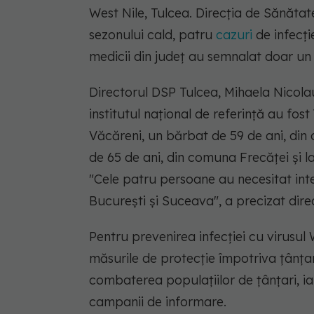
West Nile, Tulcea. Direcţia de Sănătat
sezonului cald, patru
cazuri
de infecţie
medicii din judeţ au semnalat doar un
Directorul DSP Tulcea, Mihaela Nicola
institutul naţional de referinţă au fos
Văcăreni, un bărbat de 59 de ani, din 
de 65 de ani, din comuna Frecăţei şi 
"Cele patru persoane au necesitat inter
Bucureşti şi Suceava"
, a precizat dir
Pentru prevenirea infecţiei cu virusul
măsurile de protecţie împotriva ţânţaril
combaterea populaţiilor de ţânţari, iar
campanii de informare.