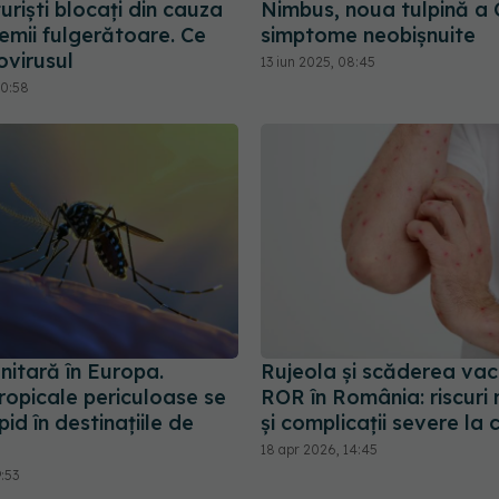
uriști blocați din cauza
Nimbus, noua tulpină a
emii fulgerătoare. Ce
simptome neobișnuite
ovirusul
13 iun 2025, 08:45
10:58
nitară în Europa.
Rujeola și scăderea vacc
tropicale periculoase se
ROR în România: riscuri
pid în destinațiile de
și complicații severe la c
18 apr 2026, 14:45
9:53