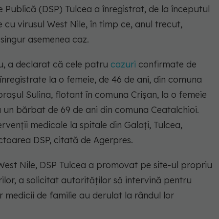
e Publică (DSP) Tulcea a înregistrat, de la începutul
 cu virusul West Nile, în timp ce, anul trecut,
 singur asemenea caz.
u, a declarat că cele patru
cazuri
confirmate de
t înregistrate la o femeie, de 46 de ani, din comuna
oraşul Sulina, flotant în comuna Crişan, la o femeie
la un bărbat de 69 de ani din comuna Ceatalchioi.
venţii medicale la spitale din Galaţi, Tulcea,
ectoarea DSP, citată de Agerpres.
 West Nile, DSP Tulcea a promovat pe site-ul propriu
or, a solicitat autorităţilor să intervină pentru
 medicii de familie au derulat la rândul lor