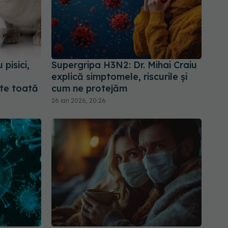
pisici,
Supergripa H3N2: Dr. Mihai Craiu
explică simptomele, riscurile și
te toată
cum ne protejăm
26 ian 2026, 20:26