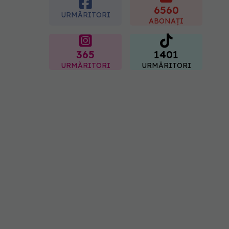
bacterie în stomac?
6560
URMĂRITORI
09.08.2026, 09:00
ABONAȚI
365
1401
URMĂRITORI
URMĂRITORI