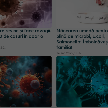
e revine și face ravagii.
Mâncarea umedă pentru 
 de cazuri în doar o
plină de microbi, E.coli,
Salmonella: Îmbolnăveș
familia!
3:21
26 sep 2025, 18:37