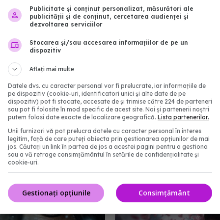
Publicitate și conținut personalizat, măsurători ale
 fără precedent de
Alertă epidemică global
publicității și de conținut, cercetarea audienței și
ă meningococică în
care se extinde din Chin
dezvoltarea serviciilor
y: 15 cazuri, 2 decese
alte țări într-un ritm rec
Stocarea și/sau accesarea informațiilor de pe un
14:55
09 aug 2025, 18:34
dispozitiv
Aflați mai multe
Datele dvs. cu caracter personal vor fi prelucrate, iar informațiile de
pe dispozitiv (cookie-uri, identificatori unici și alte date de pe
dispozitiv) pot fi stocate, accesate de și trimise către 224 de parteneri
sau pot fi folosite în mod specific de acest site. Noi și partenerii noștri
putem folosi date exacte de localizare geografică.
Lista partenerilor.
Unii furnizori vă pot prelucra datele cu caracter personal în interes
legitim, față de care puteți obiecta prin gestionarea opțiunilor de mai
jos. Căutați un link în partea de jos a acestei pagini pentru a gestiona
sau a vă retrage consimțământul în setările de confidențialitate și
cookie-uri.
usul în România. Ce
Noua variantă Covid NB.
 se transmite și care
identificată în Franța. C
rile reale
să știm despre noua tul
Gestionați opțiunile
Consimțământ
16:23
27 mai 2025, 08:46