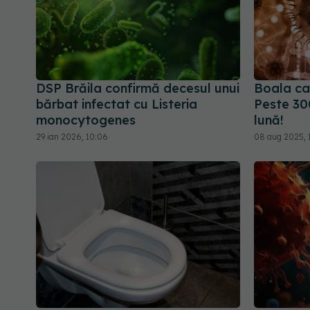
DSP Brăila confirmă decesul unui
Boala car
bărbat infectat cu Listeria
Peste 300
monocytogenes
lună!
29 ian 2026, 10:06
08 aug 2025, 1