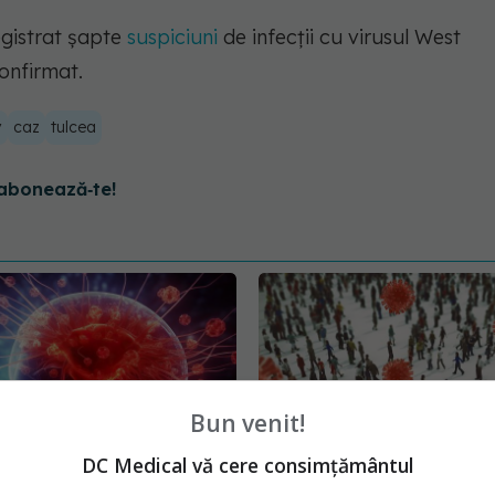
registrat şapte
suspiciuni
de infecţii cu virusul West
confirmat.
v
caz
tulcea
abonează‑te!
Bun venit!
DC Medical vă cere consimțământul