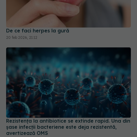
De ce faci herpes la gură
20 feb 2026, 21:12
Rezistența la antibiotice se extinde rapid. Una din
șase infecții bacteriene este deja rezistentă,
avertizează OMS