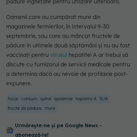
pădure înghețate pentru utilizare ulterioară.
Oamenii care au cumpărat mure din
magazinele fermierilor, în intervalul 9-30
septembrie, sau care au mâncat fructele de
pădure în ultimele două săptămâni și nu au fost
vaccinați pentru
virusul
hepatitei A ar trebui să
discute cu furnizorul de servicii medicale pentru
a determina dacă au nevoie de profilaxie post-
expunere.
focar
consum
spital
epidemie
hepatita A
SUA
fructe de padure
mure
Urmărește-ne și pe Google News -
abonează‑te!