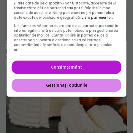
și alte date de pe dispozitiv) pot fi stocate, accesate de și
trimise către 224 de parteneri sau pot fi folosite în mod
specific de acest site. Noi și partenerii noștri putem folosi
date exacte de localizare geografică.
Lista partenerilor.
Unii furnizori vă pot prelucra datele cu caracter personal în
interes legitim, față de care puteți obiecta prin gestionarea
opțiunilor de mai jos. Căutați un link în partea de jos a
acestei pagini pentru a gestiona sau a vă retrage
Virusul comun care crește dramatic riscul de
consimțământul în setările de confidențialitate și cookie-
uri.
probleme cardiace potențial fatale
09 dec 2025, 12:02
Consimțământ
Gestionați opțiunile