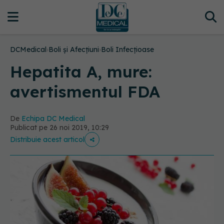
DCMedical
›
Boli și Afecțiuni
›
Boli Infecțioase
Hepatita A, mure:
avertismentul FDA
De
Echipa DC Medical
Publicat pe 26 noi 2019, 10:29
Distribuie acest articol