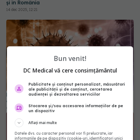
și în România
14 dec 2025, 12:21
Bun venit!
DC Medical vă cere consimțământul
Publicitate și conținut personalizat, măsurători
ale publicității și de conținut, cercetarea
Boala care revine și face ravagii. Peste 300 de
audienței și dezvoltarea serviciilor
cazuri în doar o lună!
Stocarea și/sau accesarea informațiilor de pe
08 aug 2025, 13:21
un dispozitiv
Aflați mai multe
Datele dvs. cu caracter personal vor fi prelucrate, iar
informațiile de pe dispozitiv (cookie-uri, identificatori unici