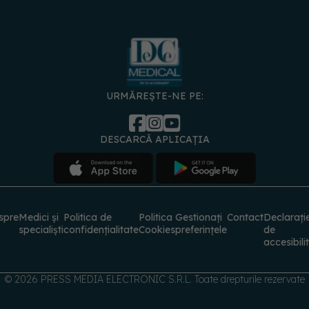
URMĂREȘTE-NE PE:
DESCARCĂ APLICAȚIA
spre
Medici și
Politica de
Politica
Gestionați
Contact
Declarați
specialiști
confidențialitate
Cookies
preferințele
de
accesibili
© 2026 PRESS MEDIA ELECTRONIC S.R.L. Toate drepturile rezervate