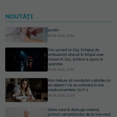
NOUTĂȚI
Caz șocant la Cluj. Echipaj de
ambulanță atacat în timpul unei
misiuni în Cluj. Șoferul a ajuns la
operație.
09.08.2026, 12:55
Mai trebuie să numărăm caloriile ca
să slăbim? Ce se schimbă în era
medicamentelor GLP-1
09.08.2026, 12:00
Dieta care îți distruge creierul,
potrivit cercetătorilor de la Harvard
09.08.2026, 11:45