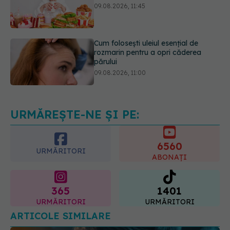
Cum folosești uleiul esențial de
rozmarin pentru a opri căderea
părului
09.08.2026, 11:00
Ce este testul TORCH și cine trebuie
să-l facă. Ce înseamnă un rezultat
pozitiv
09.08.2026, 13:00
URMĂREȘTE-NE ȘI PE:
6560
URMĂRITORI
ABONAȚI
365
1401
URMĂRITORI
URMĂRITORI
ARTICOLE SIMILARE