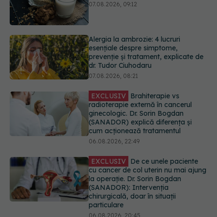
prevenție și tratament, explicate de
dr. Tudor Ciuhodaru
07.08.2026, 08:21
EXCLUSIV
Brahiterapie vs
radioterapie externă în cancerul
ginecologic. Dr. Sorin Bogdan
(SANADOR) explică diferența și
cum acționează tratamentul
06.08.2026, 22:49
EXCLUSIV
De ce unele paciente
cu cancer de col uterin nu mai ajung
la operație. Dr. Sorin Bogdan
(SANADOR): Intervenția
chirurgicală, doar în situații
particulare
06.08.2026, 20:45
Alertă în Europa după un nou caz
de hantavirus Anzi, singura tulpină
care se transmite de la om la om
06.08.2026, 20:06