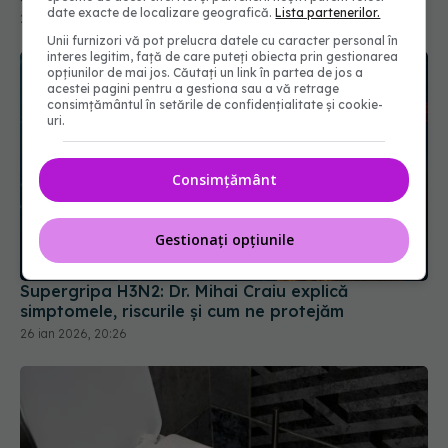
date exacte de localizare geografică.
Lista partenerilor.
Unii furnizori vă pot prelucra datele cu caracter personal în
interes legitim, față de care puteți obiecta prin gestionarea
opțiunilor de mai jos. Căutați un link în partea de jos a
acestei pagini pentru a gestiona sau a vă retrage
consimțământul în setările de confidențialitate și cookie-
uri.
Consimțământ
Gestionați opțiunile
Supergripa H3N2: Dr. Mihai Craiu explică
simptomele, riscurile și cum ne protejăm
26 ian 2026, 20:26