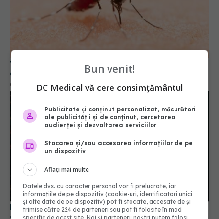
Virusul West Nile, confirmat la o tânără de 22 de
ani. Alte două cazuri suspecte, investigate la Iași
Bun venit!
01 aug 2026, 10:54
DC Medical vă cere consimțământul
Publicitate și conținut personalizat, măsurători
ale publicității și de conținut, cercetarea
audienței și dezvoltarea serviciilor
Stocarea și/sau accesarea informațiilor de pe
un dispozitiv
Aflați mai multe
Datele dvs. cu caracter personal vor fi prelucrate, iar
informațiile de pe dispozitiv (cookie-uri, identificatori unici
Focare de gripă aviară H5N1. Care sunt riscurile
și alte date de pe dispozitiv) pot fi stocate, accesate de și
să se transmită la oameni
trimise către 224 de parteneri sau pot fi folosite în mod
specific de acest site. Noi și partenerii noștri putem folosi
26 aug 2025, 21:44