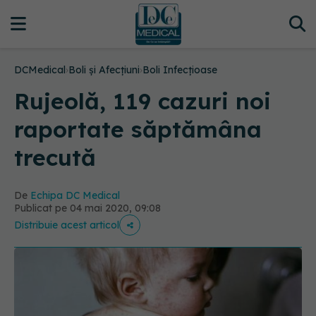
DCMedical
›
Boli și Afecțiuni
›
Boli Infecțioase
Rujeolă, 119 cazuri noi
raportate săptămâna
trecută
De
Echipa DC Medical
Publicat pe 04 mai 2020, 09:08
Distribuie acest articol