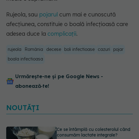
Rujeola, sau
pojarul
cum mai e cunoscută
afecțiunea, constituie o boală infecţioasă care
adesea duce la
complicaţii
.
rujeola
România
decese
boli infectioase
cazuri
pojar
boala infectioasa
Urmărește-ne și pe Google News -
abonează‑te!
NOUTĂȚI
Alergia la ambrozie: 4 lucruri
esențiale despre simptome,