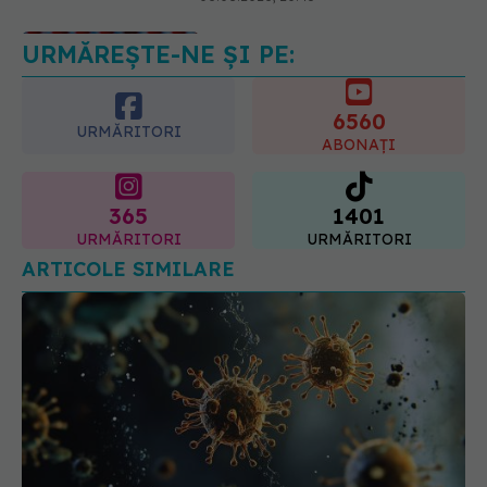
URMĂREȘTE-NE ȘI PE:
Ce se întâmplă cu colesterolul când
consumăm lactate integrale?
07.08.2026, 09:12
6560
URMĂRITORI
ABONAȚI
365
1401
URMĂRITORI
URMĂRITORI
ARTICOLE SIMILARE