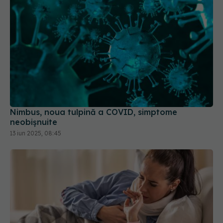
Nimbus, noua tulpină a COVID, simptome
neobișnuite
13 iun 2025, 08:45