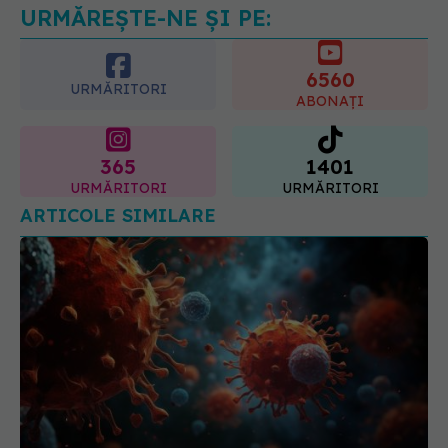
05.08.2026, 21:23
URMĂREȘTE-NE ȘI PE:
6560
URMĂRITORI
ABONAȚI
365
1401
URMĂRITORI
URMĂRITORI
ARTICOLE SIMILARE