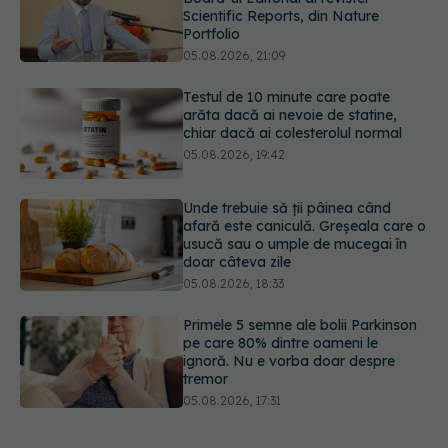
05.08.2026, 21:09
Testul de 10 minute care poate
arăta dacă ai nevoie de statine,
chiar dacă ai colesterolul normal
05.08.2026, 19:42
Unde trebuie să ții pâinea când
afară este caniculă. Greșeala care o
usucă sau o umple de mucegai în
doar câteva zile
05.08.2026, 18:33
Primele 5 semne ale bolii Parkinson
pe care 80% dintre oameni le
ignoră. Nu e vorba doar despre
tremor
05.08.2026, 17:31
Gabriela Cristea, manifest pentru
respect și acceptare: Corpul
fiecăruia spune o poveste