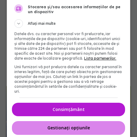
Stocarea și/sau accesarea informațiilor de pe
un dispozitiv
Aflați mai multe
Datele dvs. cu caracter personal vor fi prelucrate, iar
informațiile de pe dispozitiv (cookie-uri, identificatori unici
și alte date de pe dispozitiv) pot fi stocate, accesate de și
trimise către 224 de parteneri sau pot fi folosite în mod
specific de acest site. Noi și partenerii noștri putem folosi
date exacte de localizare geografică.
Lista partenerilor.
Unii furnizori vă pot prelucra datele cu caracter personal în
interes legitim, față de care puteți obiecta prin gestionarea
opțiunilor de mai jos. Căutați un link în partea de jos a
acestei pagini pentru a gestiona sau a vă retrage
consimțământul în setările de confidențialitate și cookie-
uri.
Consimțământ
Gestionați opțiunile