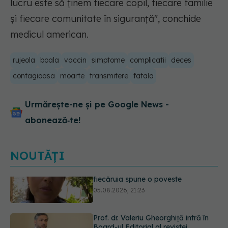
lucru este să ținem fiecare copil, fiecare familie
și fiecare comunitate în siguranță", conchide
medicul american.
rujeola
boala
vaccin
simptome
complicatii
deces
contagioasa
moarte
transmitere
fatala
Urmărește-ne și pe Google News -
abonează‑te!
NOUTĂȚI
Prof. dr. Valeriu Gheorghiță intră în
Board-ul Editorial al revistei
Scientific Reports, din Nature
Portfolio