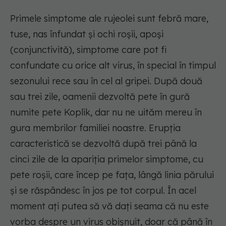
Primele simptome ale rujeolei sunt febră mare,
tuse, nas înfundat și ochi roșii, apoși
(conjunctivită), simptome care pot fi
confundate cu orice alt virus, în special în timpul
sezonului rece sau în cel al gripei. După două
sau trei zile, oamenii dezvoltă pete în gură
numite pete Koplik, dar nu ne uităm mereu în
gura membrilor familiei noastre. Erupția
caracteristică se dezvoltă după trei până la
cinci zile de la apariția primelor simptome, cu
pete roșii, care încep pe fața, lângă linia părului
și se răspândesc în jos pe tot corpul. În acel
moment ați putea să vă dați seama că nu este
vorba despre un virus obișnuit, doar că până în