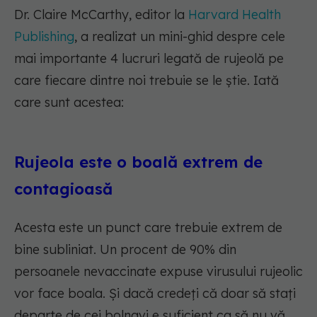
Dr. Claire McCarthy, editor la
Harvard Health
Publishing
, a realizat un mini-ghid despre cele
mai importante 4 lucruri legată de rujeolă pe
care fiecare dintre noi trebuie se le știe. Iată
care sunt acestea:
Rujeola este o boală extrem de
contagioasă
Acesta este un punct care trebuie extrem de
bine subliniat. Un procent de 90% din
persoanele nevaccinate expuse virusului rujeolic
vor face boala. Și dacă credeți că doar să stați
departe de cei bolnavi e suficient ca să nu vă