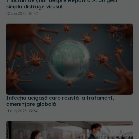
7 lucruri de știut despre Hepatita A. Un gest
simplu distruge virusul!
12 sep 2025, 10:47
Infecția ucigașă care rezistă la tratament,
amenințare globală
11 aug 2025, 19:24