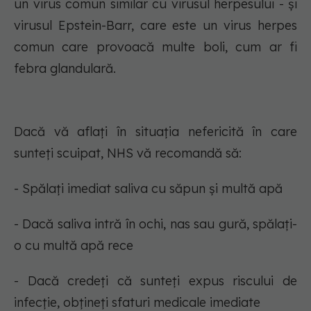
un virus comun similar cu virusul herpesului - și
virusul Epstein-Barr, care este un virus herpes
comun care provoacă multe boli, cum ar fi
febra glandulară.
Dacă vă aflați în situația nefericită în care
sunteți scuipat, NHS vă recomandă să:
- Spălați imediat saliva cu săpun și multă apă
- Dacă saliva intră în ochi, nas sau gură, spălați-
o cu multă apă rece
- Dacă credeți că sunteți expus riscului de
infecție, obțineți sfaturi medicale imediate