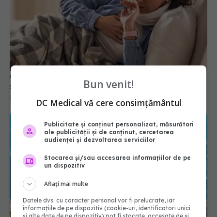
Cum se transmite tusea convulsivă și ce trebuie
Bun venit!
să faci dacă ai fost expus
31 mar 2026, 20:03
DC Medical vă cere consimțământul
Publicitate și conținut personalizat, măsurători
ale publicității și de conținut, cercetarea
audienței și dezvoltarea serviciilor
Stocarea și/sau accesarea informațiilor de pe
un dispozitiv
Aflați mai multe
Datele dvs. cu caracter personal vor fi prelucrate, iar
informațiile de pe dispozitiv (cookie-uri, identificatori unici
și alte date de pe dispozitiv) pot fi stocate, accesate de și