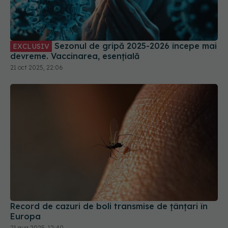
Sezonul de gripă 2025-2026 începe mai
EXCLUSIV
devreme. Vaccinarea, esențială
21 oct 2025, 22:06
Record de cazuri de boli transmise de ţânţari în
Europa
21 aug 2025, 12:40