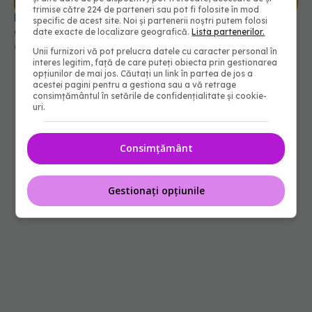
trimise către 224 de parteneri sau pot fi folosite în mod
Pericolul invizibil al sezonului cald. La ce să fii
specific de acest site. Noi și partenerii noștri putem folosi
atent dacă mergi la mare sau piscină
date exacte de localizare geografică.
Lista partenerilor.
09 aug 2025, 16:43
Unii furnizori vă pot prelucra datele cu caracter personal în
interes legitim, față de care puteți obiecta prin gestionarea
opțiunilor de mai jos. Căutați un link în partea de jos a
acestei pagini pentru a gestiona sau a vă retrage
consimțământul în setările de confidențialitate și cookie-
uri.
Consimțământ
Gestionați opțiunile