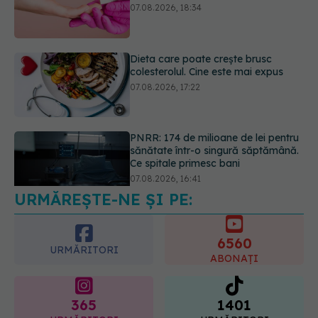
07.08.2026, 17:22
PNRR: 174 de milioane de lei pentru
sănătate într-o singură săptămână.
Ce spitale primesc bani
07.08.2026, 16:41
Ce spune culoarea ta preferată
despre vârsta pe care o ai. Care
este "codul cromatic" al generațiilor
07.08.2026, 21:29
URMĂREȘTE-NE ȘI PE:
6560
URMĂRITORI
ABONAȚI
365
1401