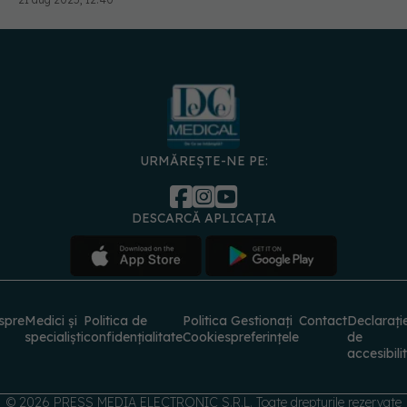
URMĂREȘTE-NE PE:
DESCARCĂ APLICAȚIA
spre
Medici și
Politica de
Politica
Gestionați
Contact
Declarați
specialiști
confidențialitate
Cookies
preferințele
de
accesibili
© 2026 PRESS MEDIA ELECTRONIC S.R.L. Toate drepturile rezervate