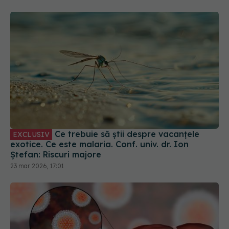
Ce trebuie să știi despre vacanțele
EXCLUSIV
exotice. Ce este malaria. Conf. univ. dr. Ion
Ștefan: Riscuri majore
23 mar 2026, 17:01