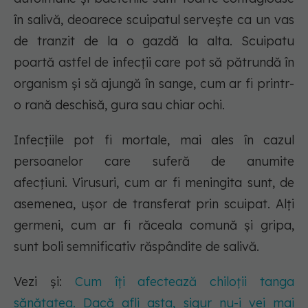
în salivă, deoarece scuipatul servește ca un vas
de tranzit de la o gazdă la alta. Scuipatu
poartă astfel de infecții care pot să pătrundă în
organism și să ajungă în sange, cum ar fi printr-
o rană deschisă, gura sau chiar ochi.
Infecțiile pot fi mortale, mai ales în cazul
persoanelor care suferă de anumite
afecțiuni. Virusuri, cum ar fi meningita sunt, de
asemenea, ușor de transferat prin scuipat. Alți
germeni, cum ar fi răceala comună și gripa,
sunt boli semnificativ răspândite de salivă.
Vezi și:
Cum îți afectează chiloții tanga
sănătatea. Dacă afli asta, sigur nu-i vei mai