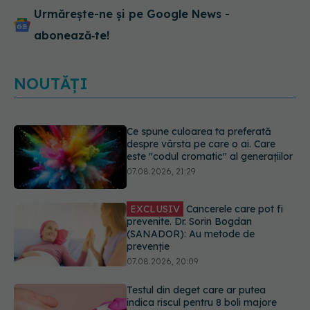
Urmărește-ne și pe Google News -
abonează‑te!
NOUTĂȚI
EXCLUSIV
Cancerele care pot fi
prevenite. Dr. Sorin Bogdan
(SANADOR): Au metode de
prevenție
07.08.2026, 20:09
Testul din deget care ar putea
indica riscul pentru 8 boli majore
07.08.2026, 18:34
Dieta care poate crește brusc
colesterolul. Cine este mai expus