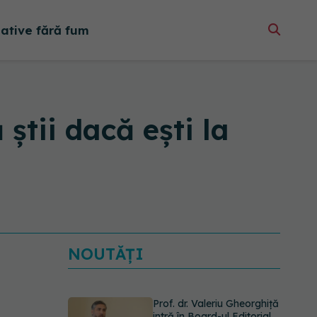
native fără fum
știi dacă ești la
NOUTĂȚI
Prof. dr. Valeriu Gheorghiță
intră în Board-ul Editorial