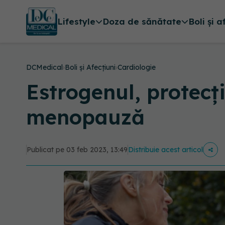
Lifestyle
Doza de sănătate
Boli și a
DCMedical
›
Boli și Afecțiuni
›
Cardiologie
Estrogenul, protecți
menopauză
Publicat pe 03 feb 2023, 13:49
Distribuie acest articol