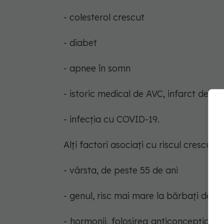
- colesterol crescut
- diabet
- apnee în somn
- istoric medical de AVC, infarct de m
- infecția cu COVID-19.
Alți factori asociați cu riscul crescut 
- vârsta, de peste 55 de ani
- genul, risc mai mare la bărbați decâ
- hormonii, folosirea anticoncepțional