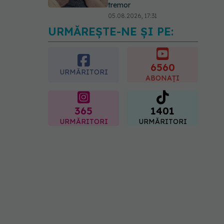
tremor
05.08.2026, 17:31
URMĂREȘTE-NE ȘI PE:
Gabriela Cristea, manifest
pentru respect și
acceptare: Corpul
fiecăruia spune o poveste
6560
URMĂRITORI
05.08.2026, 21:23
ABONAȚI
365
1401
URMĂRITORI
URMĂRITORI