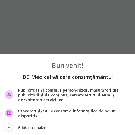
iocard
Bun venit!
DC Medical vă cere consimțământul
de AVC sunt:
Publicitate și conținut personalizat, măsurători ale
publicității și de conținut, cercetarea audienței și
dezvoltarea serviciilor
Stocarea și/sau accesarea informațiilor de pe un
dispozitiv
t la femei
Aflați mai multe
ele sau terapiile hormonale cu estrogen cresc riscul