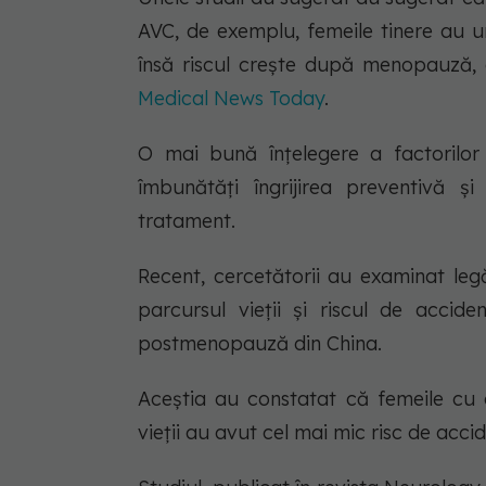
AVC, de exemplu, femeile tinere au u
însă riscul crește după menopauză,
Medical News Today
.
O mai bună înțelegere a factorilor
îmbunătăți îngrijirea preventivă ș
tratament.
Recent, cercetătorii au examinat le
parcursul vieții și riscul de accide
postmenopauză din China.
Aceștia au constatat că femeile cu
vieții au avut cel mai mic risc de acci