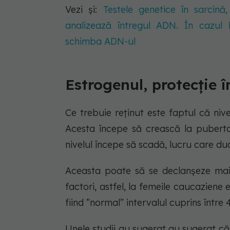
Vezi și:
Testele genetice în sarcin
analizează întregul ADN. În cazul 
schimba ADN-ul
Estrogenul, protecție 
Ce trebuie reținut este faptul că nive
Acesta începe să crească la puberta
nivelul începe să scadă, lucru care d
Aceasta poate să se declanșeze mai 
factori, astfel, la femeile caucaziene 
fiind ”normal” intervalul cuprins între 
Unele studii au sugerat au sugerat c