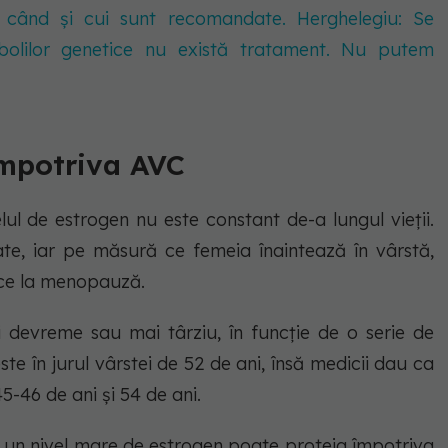
ă, când și cui sunt recomandate. Herghelegiu: Se
bolilor genetice nu există tratament. Nu putem
împotriva AVC
lul de estrogen nu este constant de-a lungul vieții.
te, iar pe măsură ce femeia înaintează în vârstă,
uce la menopauză.
devreme sau mai târziu, în funcție de o serie de
este în jurul vârstei de 52 de ani, însă medicii dau ca
45-46 de ani și 54 de ani.
ă un nivel mare de estrogen poate proteja împotriva