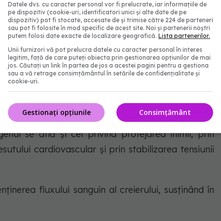
Datele dvs. cu caracter personal vor fi prelucrate, iar informațiile de
pe dispozitiv (cookie-uri, identificatori unici și alte date de pe
dispozitiv) pot fi stocate, accesate de și trimise către 224 de parteneri
sau pot fi folosite în mod specific de acest site. Noi și partenerii noștri
gen și hormoni, cercetătorii au investigat efectul pe
putem folosi date exacte de localizare geografică.
Lista partenerilor.
Unii furnizori vă pot prelucra datele cu caracter personal în interes
-a lungul vieții, și riscul de AVC. Estrogenul este
legitim, față de care puteți obiecta prin gestionarea opțiunilor de mai
jos. Căutați un link în partea de jos a acestei pagini pentru a gestiona
rezent atât la femei, cât și la bărbați.
sau a vă retrage consimțământul în setările de confidențialitate și
cookie-uri.
ul menstrual și în cadrul sistemului reproducător, în
portant pentru funcția sexuală.
Gestionați opțiunile
Consimțământ
genul se află și cel privind protejarea inimii, prin
utului cardiovascular și prin stabilizarea tensiunii
inerea fluxului sanguin al creierului, susținând în