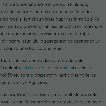
alizat de Universitatea Tampere din Finlanda,
v la dezvoltarea de boli coronariene. În cadrul
e bărbaţi şi femei cu vârste cuprinse între 52 şi 76
 pesimişti au prezentat un risc de patru ori mai mare
ţie cu participanţii consideraţi cel mai puţin
e din cadrul studiului au prezentat de asemenea un
din cauza unei boli coronariene.
factor de risc pentru dezvoltarea de boli
în calcul
stilul de viaţă
,
colesterolul
şi nivelul de
nkäläinen, care a prezentat vineri o disertaţie pe
pere, potrivti Agerpres.
 aşteaptă să li se întâmple mai multe lucruri rele
ave lucruri în fiecare situaţie creşte, de asemenea,