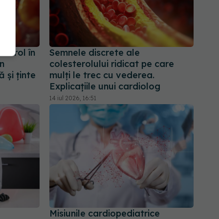
sterol în
Semnele discrete ale
în
colesterolului ridicat pe care
 și ținte
mulți le trec cu vederea.
Explicațiile unui cardiolog
14 iul 2026, 16:51
Misiunile cardiopediatrice