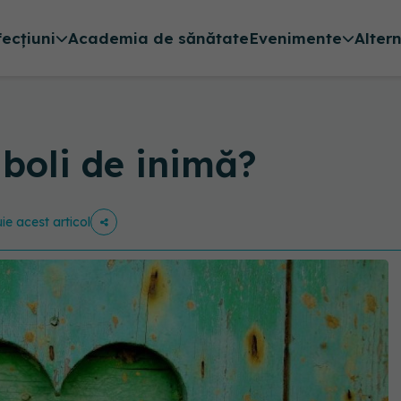
fecțiuni
Academia de sănătate
Evenimente
Alter
boli de inimă?
uie acest articol