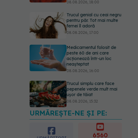
08.08.2026, 18:00
Trucul genial cu ceai negru
pentru păr. Tot mai multe
femei îl adoră
08.08.2026, 17:00
Medicamentul folosit de
peste 60 de ani care
acționează într-un loc
neașteptat
08.08.2026, 16:00
Trucul simplu care face
pepenele verde mult mai
ușor de tăiat
08.08.2026, 15:32
URMĂREȘTE-NE ȘI PE:
Ce poți mânca și ce
trebuie să eviți dacă ai
gastrită: exemplu de
meniu care reduce
6560
URMĂRITORI