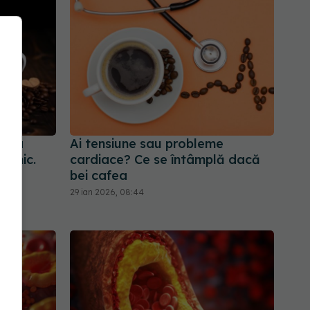
unea
Ai tensiune sau probleme
zilnic.
cardiace? Ce se întâmplă dacă
bei cafea
29 ian 2026, 08:44