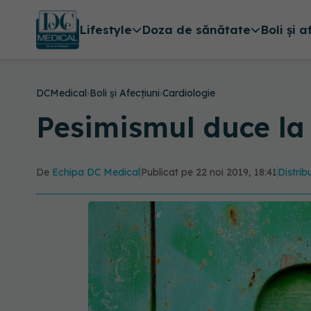
Lifestyle
Doza de sănătate
Boli și a
DCMedical
›
Boli și Afecțiuni
›
Cardiologie
Pesimismul duce la 
De
Echipa DC Medical
Publicat pe 22 noi 2019, 18:41
Distrib