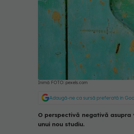
Inimă FOTO: pexels.com
Adaugă-ne ca sursă preferată în Go
O perspectivă negativă asupra vi
unui nou studiu.