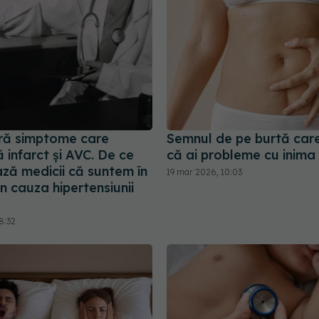
ră simptome care
Semnul de pe burtă care 
infarct și AVC. De ce
că ai probleme cu inima
ză medicii că suntem în
19 mar 2026, 10:03
in cauza hipertensiunii
8:32