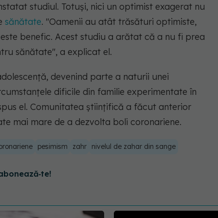
nstatat studiul. Totuşi, nici un optimist exagerat nu
de
sănătate
.
"Oamenii au atât trăsături optimiste,
 este benefic. Acest studiu a arătat că a nu fi prea
ntru sănătate",
a explicat el.
 adolescenţă, devenind parte a naturii unei
rcumstanţele dificile din familie experimentate în
pus el. Comunitatea ştiinţifică a făcut anterior
tate mai mare de a dezvolta boli coronariene.
coronariene
pesimism
zahr
nivelul de zahar din sange
abonează‑te!