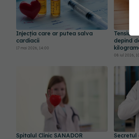
Injecția care ar putea salva
Tensiunea
cardiacii
depind d
kilogram
17 mai 2026, 14:00
08 iul 2026, 1
Spitalul Clinic SANADOR
Secretul 