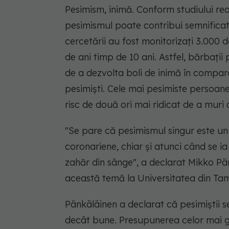
Pesimism, inimă. Conform studiului re
pesimismul poate contribui semnificati
cercetării au fost monitorizaţi 3.000 d
de ani timp de 10 ani. Astfel, bărbaţii
de a dezvolta boli de inimă în compara
pesimişti. Cele mai pesimiste persoan
risc de două ori mai ridicat de a muri 
"Se pare că pesimismul singur este un 
coronariene, chiar şi atunci când se ia 
zahăr din sânge"
, a declarat Mikko Pä
această temă la Universitatea din Tam
Pänkäläinen a declarat că pesimiştii se
decât bune. Presupunerea celor mai gr