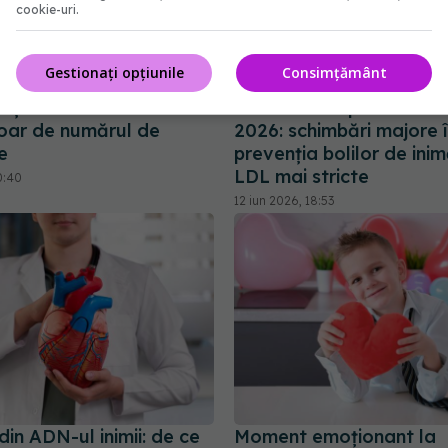
cookie-uri.
Gestionați opțiunile
Consimțământ
 și colesterolul nu mai
Ghidurile noi pentru cole
oar de numărul de
2026: schimbări majore 
e
prevenția bolilor de inimă
LDL mai stricte
0:40
12 iun 2026, 18:53
din ADN-ul inimii: de ce
Moment emoționant la