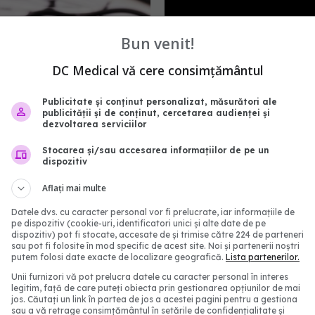
Bun venit!
DC Medical vă cere consimțământul
Publicitate și conținut personalizat, măsurători ale
publicității și de conținut, cercetarea audienței și
dezvoltarea serviciilor
iunea arterială:
Ce se întâmplă cu tensi
Stocarea și/sau accesarea informațiilor de pe un
le mici care scad riscul
arterială când bei cafea 
dispozitiv
t și prelungesc viața cu
Verdictul cardiologilor
Aflați mai multe
12 iul 2026, 08:41
08:37
Datele dvs. cu caracter personal vor fi prelucrate, iar informațiile de
pe dispozitiv (cookie-uri, identificatori unici și alte date de pe
dispozitiv) pot fi stocate, accesate de și trimise către 224 de parteneri
sau pot fi folosite în mod specific de acest site. Noi și partenerii noștri
putem folosi date exacte de localizare geografică.
Lista partenerilor.
Unii furnizori vă pot prelucra datele cu caracter personal în interes
legitim, față de care puteți obiecta prin gestionarea opțiunilor de mai
jos. Căutați un link în partea de jos a acestei pagini pentru a gestiona
sau a vă retrage consimțământul în setările de confidențialitate și