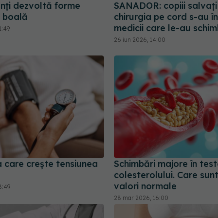
enți dezvoltă forme
SANADOR: copiii salvați
 boală
chirurgia pe cord s-au în
medicii care le-au schim
1:49
26 iun 2026, 14:00
 care crește tensiunea
Schimbări majore în tes
colesterolului. Care sunt
valori normale
8:49
28 mar 2026, 16:00