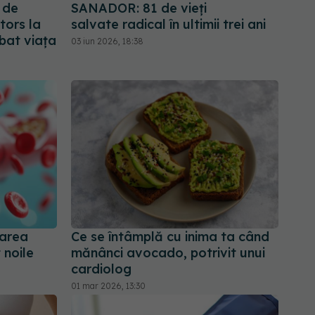
 de
SANADOR: 81 de vieți
tors la
salvate radical în ultimii trei ani
bat viața
03 iun 2026, 18:38
tarea
Ce se întâmplă cu inima ta când
 noile
mănânci avocado, potrivit unui
cardiolog
01 mar 2026, 13:30