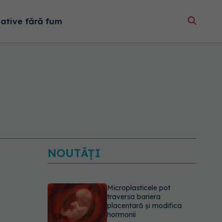
native fără fum
NOUTĂȚI
Microplasticele pot
traversa bariera
placentară și modifica
hormonii