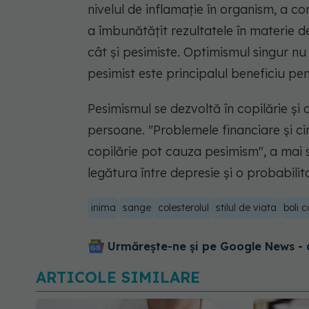
nivelul de inflamaţie în organism, a co
a îmbunătăţit rezultatele în materie 
cât şi pesimiste. Optimismul singur nu
pesimist este principalul beneficiu pe
Pesimismul se dezvoltă în copilărie şi
persoane.
"Problemele financiare şi ci
copilărie pot cauza pesimism",
a mai s
legătura între depresie şi o probabili
inima
sange
colesterolul
stilul de viata
boli 
Urmărește-ne și pe Google News - 
ARTICOLE SIMILARE