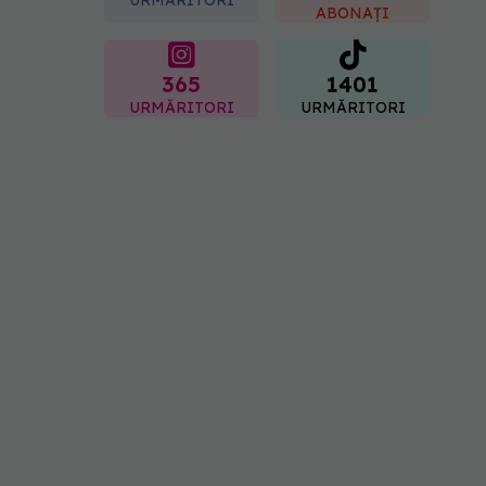
inflamația stomacului
ABONAȚI
08.08.2026, 19:00
365
1401
URMĂRITORI
URMĂRITORI