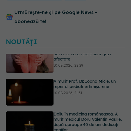
Urmărește-ne și pe Google News -
abonează‑te!
NOUTĂȚI
A murit Prof. Dr. Ioana Micle, un
reper al pediatriei timișorene
10.08.2026, 21:51
Doliu în medicina românească. A
murit medicul Doru Valentin Vasilie,
după aproape 40 de ani dedicați
copiilor
10.08.2026, 21:30
Cafeaua rece pe care o poți face