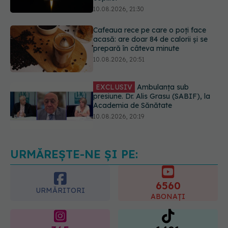
acasă: are doar 84 de calorii și se
prepară în câteva minute
10.08.2026, 20:51
EXCLUSIV
Ambulanța sub
presiune. Dr. Alis Grasu (SABIF), la
Academia de Sănătate
10.08.2026, 20:19
Semnul de pe picioare care poate
dezvălui că arterele sunt grav
afectate
10.08.2026, 22:29
URMĂREȘTE-NE ȘI PE:
6560
URMĂRITORI
ABONAȚI