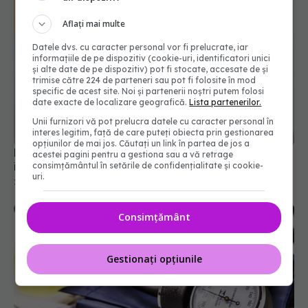
Aflați mai multe
Datele dvs. cu caracter personal vor fi prelucrate, iar
informațiile de pe dispozitiv (cookie-uri, identificatori unici
și alte date de pe dispozitiv) pot fi stocate, accesate de și
trimise către 224 de parteneri sau pot fi folosite în mod
specific de acest site. Noi și partenerii noștri putem folosi
date exacte de localizare geografică.
Lista partenerilor.
Unii furnizori vă pot prelucra datele cu caracter personal în
interes legitim, față de care puteți obiecta prin gestionarea
opțiunilor de mai jos. Căutați un link în partea de jos a
Hipertensiunea arterială: Obiceiurile simple care
acestei pagini pentru a gestiona sau a vă retrage
îți aduc 8 ani în plus de viață
consimțământul în setările de confidențialitate și cookie-
uri.
25 mar 2026, 13:26
Consimțământ
Gestionați opțiunile