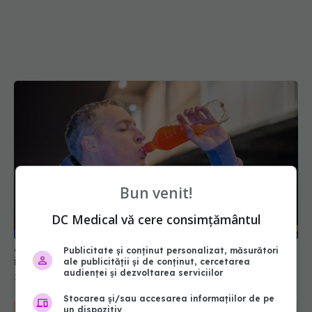
Bun venit!
DC Medical vă cere consimțământul
Adevărul din spatele sucurilor: ce se întâmplă cu
Publicitate și conținut personalizat, măsurători
inima ta dacă le bei zilnic
ale publicității și de conținut, cercetarea
audienței și dezvoltarea serviciilor
23 iun 2026, 11:59
Stocarea și/sau accesarea informațiilor de pe
un dispozitiv