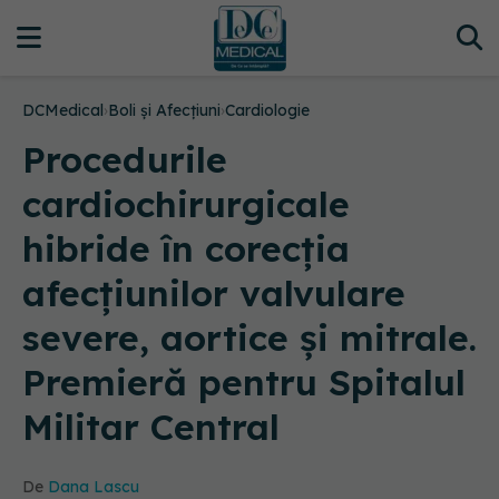
DCMedical
›
Boli și Afecțiuni
›
Cardiologie
Procedurile
cardiochirurgicale
hibride în corecția
afecțiunilor valvulare
severe, aortice și mitrale.
Premieră pentru Spitalul
Militar Central
De
Dana Lascu