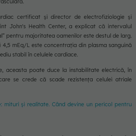
asculară.
rdiac certificat și director de electrofiziologie și
nt John's Health Center, a explicat că intervalul
l” pentru majoritatea oamenilor este destul de larg.
 și 4,5 mEq/L este concentrația din plasma sanguină
diu stabil în celulele cardiace.
 aceasta poate duce la instabilitate electrică, în
 care se crede că scade rezistența celulei atriale
e: mituri și realitate. Când devine un pericol pentru