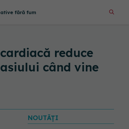
native fără fum
 cardiacă reduce
tasiului când vine
NOUTĂȚI