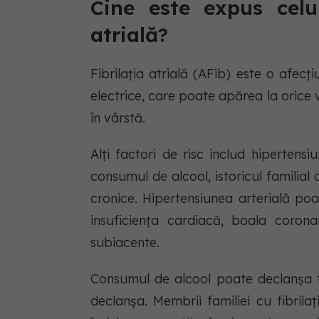
Cine este expus celu
atrială?
Fibrilația atrială (AFib) este o afec
electrice, care poate apărea la orice 
în vârstă.
Alți factori de risc includ hipertens
consumul de alcool, istoricul familial 
cronice. Hipertensiunea arterială poa
insuficiența cardiacă, boala coron
subiacente.
Consumul de alcool poate declanșa fib
declanșa. Membrii familiei cu fibrila