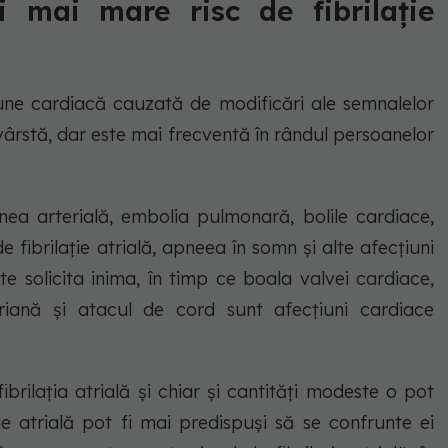
i mai mare risc de fibrilație
țiune cardiacă cauzată de modificări ale semnalelor
vârstă, dar este mai frecventă în rândul persoanelor
iunea arterială, embolia pulmonară, bolile cardiace,
de fibrilație atrială, apneea în somn și alte afecțiuni
te solicita inima, în timp ce boala valvei cardiace,
ariană și atacul de cord sunt afecțiuni cardiace
rilația atrială și chiar și cantități modeste o pot
ție atrială pot fi mai predispuși să se confrunte ei