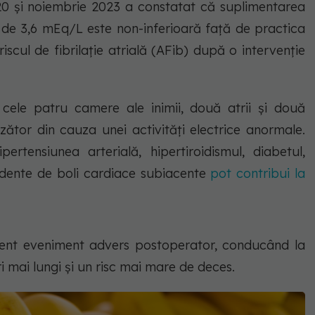
20 și noiembrie 2023 a constatat că suplimentarea
i de 3,6 mEq/L este non-inferioară față de practica
scul de fibrilație atrială (AFib) după o intervenție
 cele patru camere ale inimii, două atrii și două
zător din cauza unei activități electrice anormale.
ertensiunea arterială, hipertiroidismul, diabetul,
edente de boli cardiace subiacente
pot contribui la
vent eveniment advers postoperator, conducând la
ări mai lungi și un risc mai mare de deces.