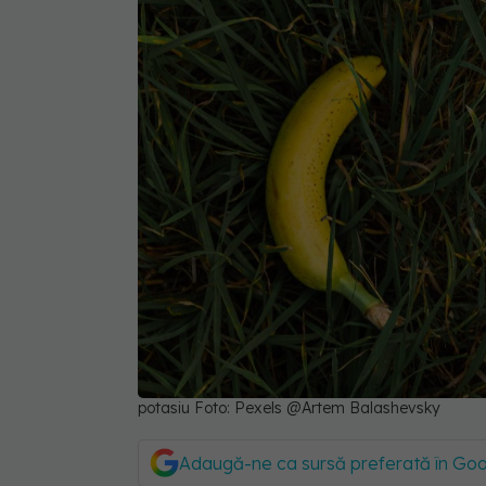
potasiu Foto: Pexels @Artem Balashevsky
Adaugă-ne ca sursă preferată în Go