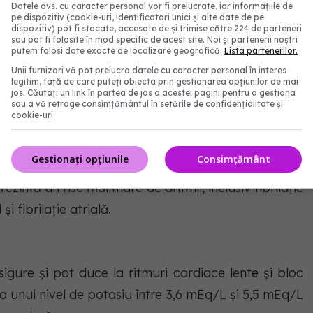
Datele dvs. cu caracter personal vor fi prelucrate, iar informațiile de
pe dispozitiv (cookie-uri, identificatori unici și alte date de pe
dispozitiv) pot fi stocate, accesate de și trimise către 224 de parteneri
sau pot fi folosite în mod specific de acest site. Noi și partenerii noștri
Pexels @Engin Akyurt
putem folosi date exacte de localizare geografică.
Lista partenerilor.
Unii furnizori vă pot prelucra datele cu caracter personal în interes
legitim, față de care puteți obiecta prin gestionarea opțiunilor de mai
jos. Căutați un link în partea de jos a acestei pagini pentru a gestiona
în sănătatea inimii
sau a vă retrage consimțământul în setările de confidențialitate și
cookie-uri.
Saddleback Medical Center a constatat că
potasiul
Gestionați opțiunile
Consimțământ
tru sănătatea cardiovasculară
. Atunci când nivelurile
zintă un risc mai mare de aritmii, inclusiv fibrilație
i fibrilație atrială.
sigure și pot duce la ritmuri cardiace lente și bloc
ea unui nivel de potasiu între 3,6 mEq/L și 5,5 mEq/L