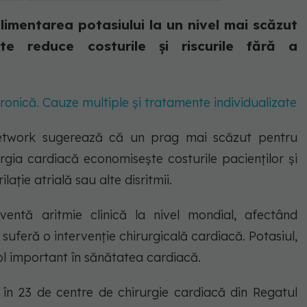
imentarea potasiului la un nivel mai scăzut
e reduce costurile și riscurile fără a
 cronică. Cauze multiple și tratamente individualizate
etwork sugerează că un prag mai scăzut pentru
gia cardiacă economisește costurile pacienților și
lație atrială sau alte disritmii.
cventă aritmie clinică la nivel mondial, afectând
uferă o intervenție chirurgicală cardiacă. Potasiul,
rol important în sănătatea cardiacă.
 în 23 de centre de chirurgie cardiacă din Regatul