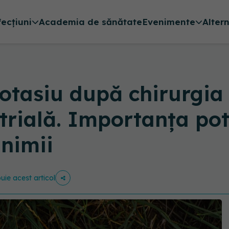
fecțiuni
Academia de sănătate
Evenimente
Alter
otasiu după chirurgia
 atrială. Importanța po
inimii
buie acest articol