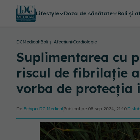
Lifestyle
Doza de sănătate
Boli și a
DCMedical
›
Boli și Afecțiuni
›
Cardiologie
Suplimentarea cu p
riscul de fibrilație
vorba de protecția 
De
Echipa DC Medical
Publicat pe 05 sep 2024, 21:10
Distri