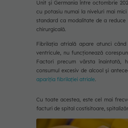
Unit și Germania între octombrie 20
cu potasiu numai la niveluri mai mic
standard ca modalitate de a reduce ri
chirurgicală.
Fibrilația atrială apare atunci când
ventricule, nu funcționează corespun
Factori precum vârsta înaintată, hip
consumul excesiv de alcool și antec
apariția fibrilației atriale
.
Cu toate acestea, este cel mai frec
facturi de spital costisitoare, spitaliz