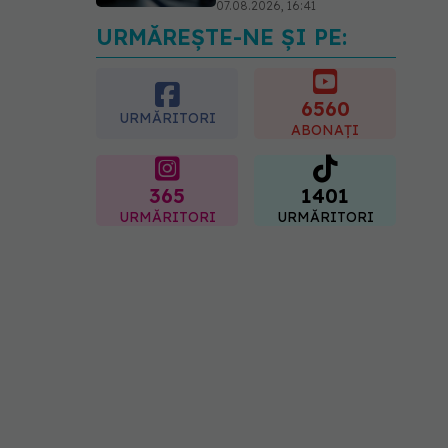
07.08.2026, 16:41
URMĂREȘTE-NE ȘI PE:
Ce spune culoarea ta
preferată despre vârsta
pe care o ai. Care este
"codul cromatic" al
6560
URMĂRITORI
generațiilor
ABONAȚI
07.08.2026, 21:29
365
1401
URMĂRITORI
URMĂRITORI