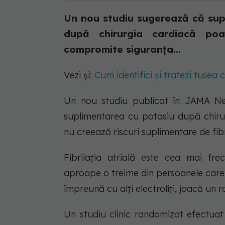
Un nou studiu sugerează că supl
după chirurgia cardiacă poat
compromite siguranța...
Vezi și:
Cum identifici și tratezi tusea
Un nou studiu publicat în JAMA N
suplimentarea cu potasiu după chirur
nu creează riscuri suplimentare de fibri
Fibrilația atrială este cea mai fre
aproape o treime din persoanele care s
împreună cu alți electroliți, joacă un 
Un studiu clinic randomizat efectuat