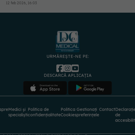
12 feb 2026, 16:03
URMĂREȘTE-NE PE:
DESCARCĂ APLICAȚIA
spre
Medici și
Politica de
Politica
Gestionați
Contact
Declarați
specialiști
confidențialitate
Cookies
preferințele
de
accesibili