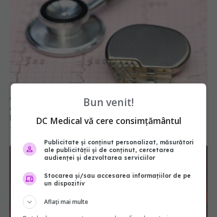
Ce este sincopa cardiacă, boala care a pus în
Bun venit!
alertă lumea fotbalului după episodul cu Mircea
Lucescu
DC Medical vă cere consimțământul
29 mar 2026, 12:42
Publicitate și conținut personalizat, măsurători
ale publicității și de conținut, cercetarea
audienței și dezvoltarea serviciilor
Stocarea și/sau accesarea informațiilor de pe
un dispozitiv
Aflați mai multe