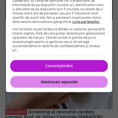
Datele dvs. cu caracter personal vor fi prelucrate, iar
informațiile de pe dispozitiv (cookie-uri, identificatori unici
și alte date de pe dispozitiv) pot fi stocate, accesate de și
trimise către 224 de parteneri sau pot fi folosite în mod
specific de acest site. Noi și partenerii noștri putem folosi
date exacte de localizare geografică.
Lista partenerilor.
Semnele discrete ale colesterolului ridicat pe
care mulți le trec cu vederea. Explicațiile unui
Unii furnizori vă pot prelucra datele cu caracter personal în
interes legitim, față de care puteți obiecta prin gestionarea
cardiolog
opțiunilor de mai jos. Căutați un link în partea de jos a
14 iul 2026, 16:51
acestei pagini pentru a gestiona sau a vă retrage
consimțământul în setările de confidențialitate și cookie-
uri.
Consimțământ
Gestionați opțiunile
Screening-ul neonatal cardiac,
EXCLUSIV
esențial. Prof. dr. Victor Costache (SANADOR):