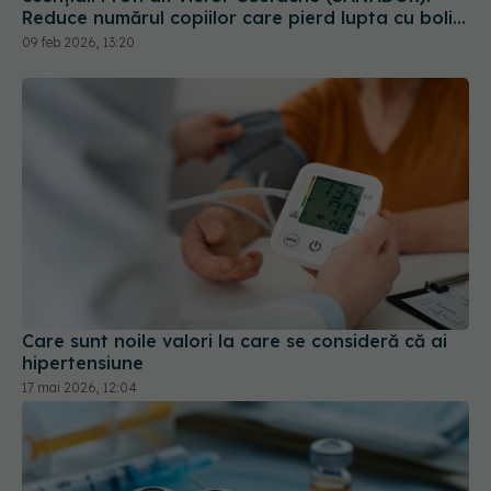
Reduce numărul copiilor care pierd lupta cu bolile
cardiace
09 feb 2026, 13:20
Care sunt noile valori la care se consideră că ai
hipertensiune
17 mai 2026, 12:04