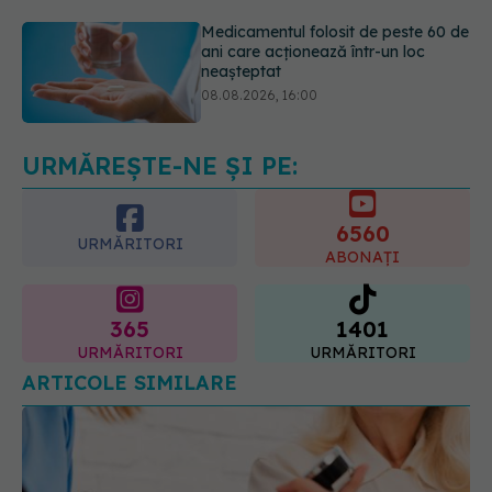
08.08.2026, 16:00
Transpirații nocturne: semnul ignorat
care poate ascunde probleme
serioase de sănătate
08.08.2026, 20:00
URMĂREȘTE-NE ȘI PE:
6560
URMĂRITORI
ABONAȚI
365
1401
URMĂRITORI
URMĂRITORI
ARTICOLE SIMILARE