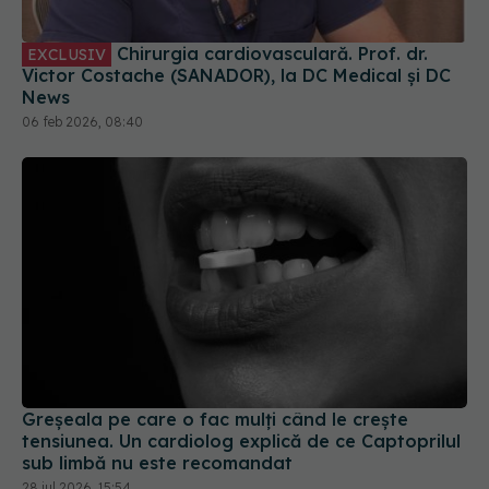
Chirurgia cardiovasculară. Prof. dr.
EXCLUSIV
Victor Costache (SANADOR), la DC Medical și DC
News
06 feb 2026, 08:40
Greșeala pe care o fac mulți când le crește
tensiunea. Un cardiolog explică de ce Captoprilul
sub limbă nu este recomandat
28 iul 2026, 15:54