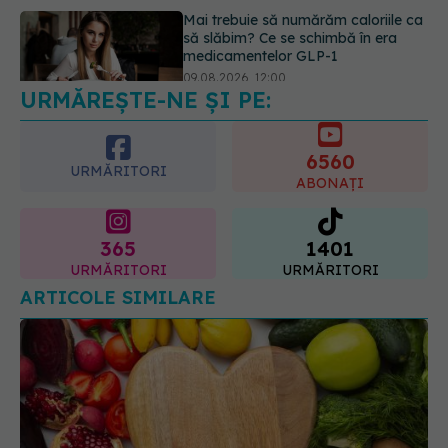
Prof. univ. dr. Cătălina Poiană (CMR),
avertisment după ambulanța
atacată în Cluj: Fake news-ul nu
este inofensiv
09.08.2026, 14:05
URMĂREȘTE-NE ȘI PE:
6560
URMĂRITORI
ABONAȚI
365
1401
URMĂRITORI
URMĂRITORI
ARTICOLE SIMILARE