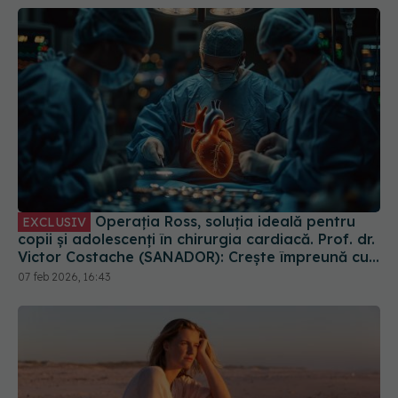
Operația Ross, soluția ideală pentru
EXCLUSIV
copii și adolescenți în chirurgia cardiacă. Prof. dr.
Victor Costache (SANADOR): Crește împreună cu
ei
07 feb 2026, 16:43