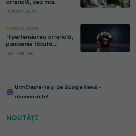
arterială, cea mai
frecventă boală
15.09.2024, 14:22
cardiovasculară. Prof. dr.
Eduard Apetrei: 42% din
CARDIOLOGIE
populația adultă din
România are hipertensiune.
Hipertensiunea arterială,
Peste 6 milioane
pandemie tăcută.
Avertisment: Amenințare
17.05.2025, 10:01
globală subestimată
Urmărește-ne și pe Google News -
abonează‑te!
NOUTĂȚI