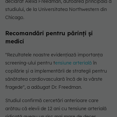
declarat Alexa Freedman, autoarea principală a
studiului, de la Universitatea Northwestern din
Chicago.
Recomandări pentru părinți și
medici
"Rezultatele noastre evidențiază importanța
screening-ului pentru t
ensiune arterială
în
copilărie și a implementării de strategii pentru
sănătatea cardiovasculară încă de la vârste
fragede",
a adăugat Dr. Freedman.
Studiul confirmă cercetări anterioare care
arătau că elevii de 12 ani cu tensiune arterială
ridicată aveau un risc mai mare de deces