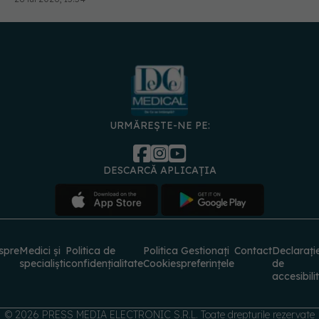
URMĂREȘTE-NE PE:
DESCARCĂ APLICAȚIA
spre
Medici și
Politica de
Politica
Gestionați
Contact
Declarați
specialiști
confidențialitate
Cookies
preferințele
de
accesibili
© 2026 PRESS MEDIA ELECTRONIC S.R.L. Toate drepturile rezervate