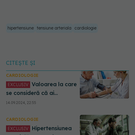
hipertensiune
tensiune arteriala
cardiologie
CITEȘTE ȘI
CARDIOLOGIE
Valoarea la care
EXCLUSIV
se consideră că ai
hipertensiune. Prof. Dr.
14.09.2024, 22:55
Eduard Apetrei: A rămas
tot 140 cu 90
CARDIOLOGIE
Hipertensiunea
EXCLUSIV