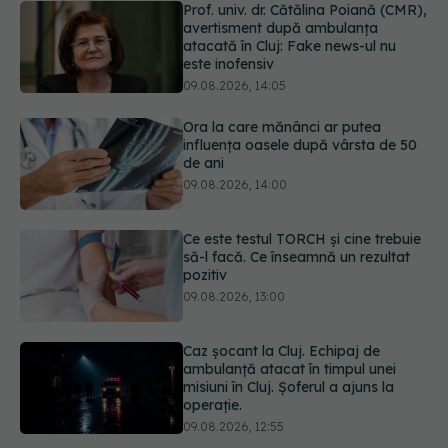
Ora la care mănânci ar putea
influența oasele după vârsta de 50
de ani
09.08.2026, 14:00
Ce este testul TORCH și cine trebuie
să-l facă. Ce înseamnă un rezultat
pozitiv
09.08.2026, 13:00
Caz șocant la Cluj. Echipaj de
ambulanță atacat în timpul unei
misiuni în Cluj. Șoferul a ajuns la
operație.
09.08.2026, 12:55
Mai trebuie să numărăm caloriile ca
să slăbim? Ce se schimbă în era
medicamentelor GLP-1
09.08.2026, 12:00