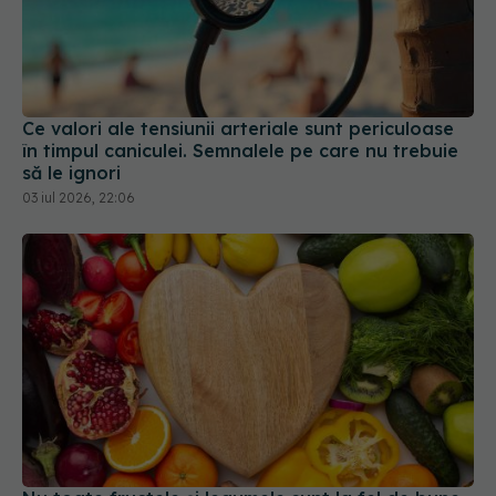
Ce valori ale tensiunii arteriale sunt periculoase
în timpul caniculei. Semnalele pe care nu trebuie
să le ignori
03 iul 2026, 22:06
Nu toate fructele și legumele sunt la fel de bune
pentru inimă. Iată care pot reduce riscul de boli
cardiovasculare
09 iun 2026, 18:40