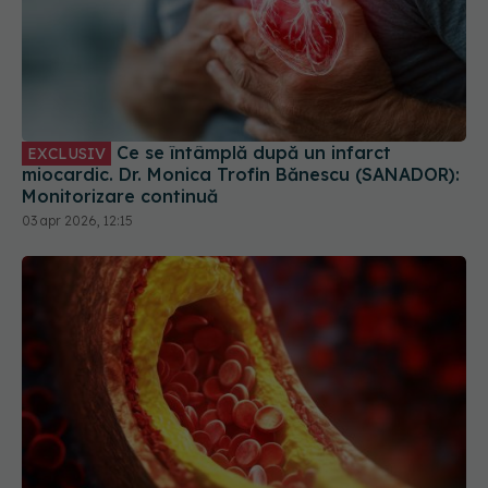
Ce se întâmplă după un infarct
EXCLUSIV
miocardic. Dr. Monica Trofin Bănescu (SANADOR):
Monitorizare continuă
03 apr 2026, 12:15
Semnele discrete ale colesterolului ridicat pe
care mulți le trec cu vederea. Explicațiile unui
cardiolog
14 iul 2026, 16:51