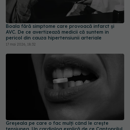
AVC. De ce avertizează medicii că suntem în
pericol din cauza hipertensiunii arteriale
17 mai 2026, 18:32
Greșeala pe care o fac mulți când le crește
tensiunea. Un cardiolog explică de ce Captoprilul
sub limbă nu este recomandat
28 iul 2026, 15:54