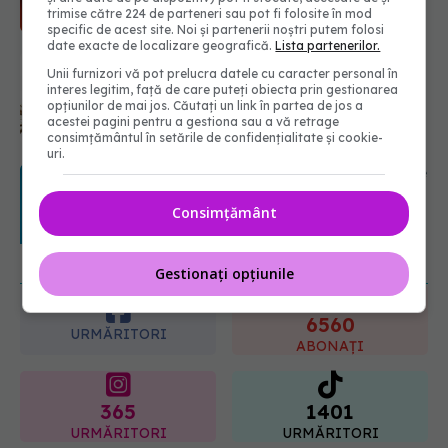
trimise către 224 de parteneri sau pot fi folosite în mod
specific de acest site. Noi și partenerii noștri putem folosi
date exacte de localizare geografică.
Lista partenerilor.
Medicamentul folosit de peste 60 de
Unii furnizori vă pot prelucra datele cu caracter personal în
ani care acționează într-un loc
interes legitim, față de care puteți obiecta prin gestionarea
neașteptat
opțiunilor de mai jos. Căutați un link în partea de jos a
08.08.2026, 16:00
acestei pagini pentru a gestiona sau a vă retrage
consimțământul în setările de confidențialitate și cookie-
uri.
URMĂREȘTE-NE ȘI PE:
Transpirații nocturne: semnul ignorat
care poate ascunde probleme
serioase de sănătate
Consimțământ
6560
08.08.2026, 20:00
URMĂRITORI
ABONAȚI
Gestionați opțiunile
365
1401
URMĂRITORI
URMĂRITORI
ARTICOLE SIMILARE