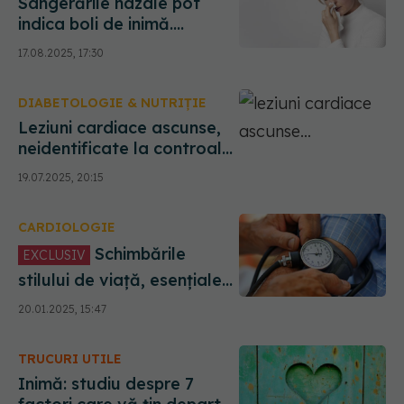
Sângerările nazale pot
indica boli de inimă.
Semnele ascunse pe care
17.08.2025, 17:30
nu trebuie să le ignori
DIABETOLOGIE & NUTRIȚIE
Leziuni cardiace ascunse,
neidentificate la controale
de rutină. Femeile, cele mai
19.07.2025, 20:15
expuse
CARDIOLOGIE
Schimbările
EXCLUSIV
stilului de viață, esențiale
pentru gestionarea
20.01.2025, 15:47
hipertensiunii. Prof. dr.
Eduard Apetrei:
TRUCURI UTILE
Tratamentul non-
medicamentos, la fel de
Inimă: studiu despre 7