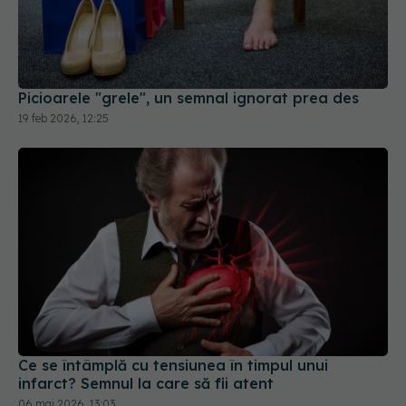
Picioarele "grele", un semnal ignorat prea des
19 feb 2026, 12:25
Ce se întâmplă cu tensiunea în timpul unui
infarct? Semnul la care să fii atent
06 mai 2026, 13:03