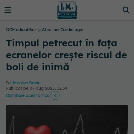
DCMedical
›
Boli și Afecțiuni
›
Cardiologie
Timpul petrecut în fața
ecranelor crește riscul de
boli de inimă
De
Monika Baciu
Publicat pe 07 aug 2025, 12:59
Distribuie acest articol