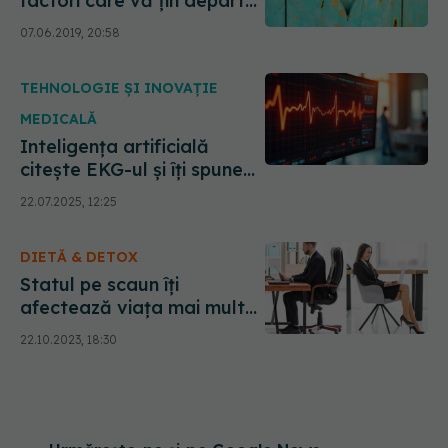
important
factori care vă țin departe
de boli cardiace
07.06.2019, 20:58
TEHNOLOGIE ȘI INOVAȚIE
MEDICALĂ
Inteligența artificială
citește EKG-ul și îți spune
dacă trebuie să faci
22.07.2025, 12:25
ecografie la inimă
DIETĂ & DETOX
Statul pe scaun îți
afectează viața mai mult
decât crezi. Crește riscul
22.10.2023, 18:30
de boli de inimă cu 147%