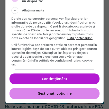
un dispozitiv
Aflați mai multe
Datele dvs. cu caracter personal vor fi prelucrate, iar
informațiile de pe dispozitiv (cookie-uri, identificatori unici
China neagă originea COVID. Dispută globală
și alte date de pe dispozitiv) pot fi stocate, accesate de și
între teoria zoonotică și ipoteza scăpării din
trimise către 224 de parteneri sau pot fi folosite în mod
specific de acest site. Noi și partenerii noștri putem folosi
laborator
date exacte de localizare geografică.
Lista partenerilor.
23 apr 2025, 22:38
Unii furnizori vă pot prelucra datele cu caracter personal în
interes legitim, față de care puteți obiecta prin gestionarea
opțiunilor de mai jos. Căutați un link în partea de jos a
acestei pagini pentru a gestiona sau a vă retrage
consimțământul în setările de confidențialitate și cookie-
uri.
Consimțământ
Gestionați opțiunile
Noile vaccinuri anti-COVID-19, autorizate de FDA