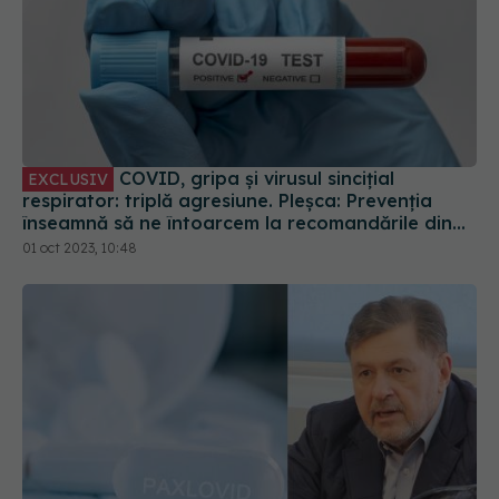
COVID, gripa și virusul sincițial
EXCLUSIV
respirator: triplă agresiune. Pleșca: Prevenția
înseamnă să ne întoarcem la recomandările din
timpul pandemiei!
01 oct 2023, 10:48