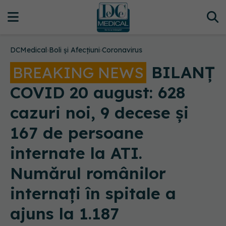
DCMedical
›
Boli și Afecțiuni
›
Coronavirus
BILANȚ
BREAKING NEWS
COVID 20 august: 628
cazuri noi, 9 decese și
167 de persoane
internate la ATI.
Numărul românilor
internați în spitale a
ajuns la 1.187