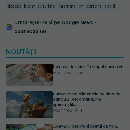
decese
bilant
cazuri noi
internate
ati
persone
covid
Urmărește-ne și pe Google News -
abonează‑te!
NOUTĂȚI
Cum alegem alimentele pe timp de
caniculă. Recomandările
specialiștilor
09.08.2026, 15:14
Adevărul despre diabetul de tip 2:
ce greșeli fac majoritatea oamenilor.
5 mituri demontate de medici
09.08.2026, 15:00