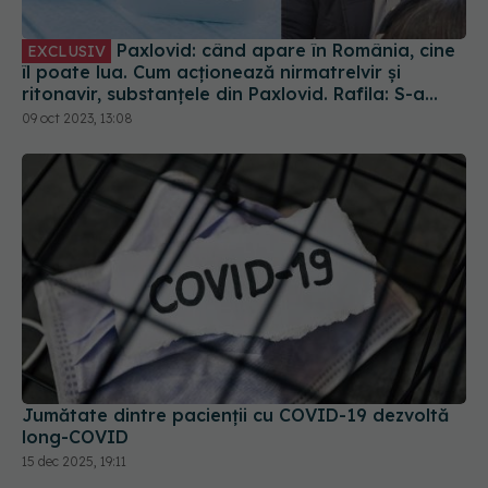
Paxlovid: când apare în România, cine
EXCLUSIV
îl poate lua. Cum acționează nirmatrelvir și
ritonavir, substanțele din Paxlovid. Rafila: S-a
semnat contractul. Va fi disponibil la
09 oct 2023, 13:08
recomandarea medicului
Jumătate dintre pacienții cu COVID-19 dezvoltă
long-COVID
15 dec 2025, 19:11