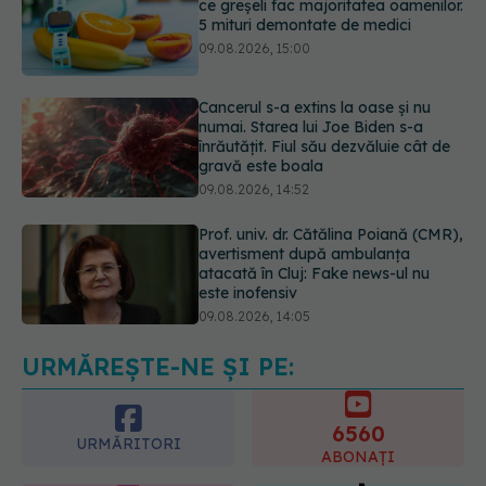
Cancerul s-a extins la oase și nu
numai. Starea lui Joe Biden s-a
înrăutățit. Fiul său dezvăluie cât de
gravă este boala
09.08.2026, 14:52
Prof. univ. dr. Cătălina Poiană (CMR),
avertisment după ambulanța
atacată în Cluj: Fake news-ul nu
este inofensiv
09.08.2026, 14:05
Greșeala periculoasă făcută de
bolnavii de rinichi în timpul caniculei
09.08.2026, 16:00
URMĂREȘTE-NE ȘI PE:
6560
URMĂRITORI
ABONAȚI