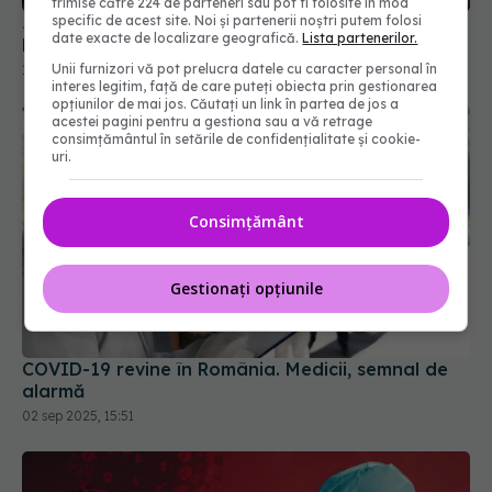
trimise către 224 de parteneri sau pot fi folosite în mod
specific de acest site. Noi și partenerii noștri putem folosi
date exacte de localizare geografică.
Lista partenerilor.
Unii furnizori vă pot prelucra datele cu caracter personal în
interes legitim, față de care puteți obiecta prin gestionarea
opțiunilor de mai jos. Căutați un link în partea de jos a
acestei pagini pentru a gestiona sau a vă retrage
consimțământul în setările de confidențialitate și cookie-
uri.
Consimțământ
COVID-19 revine în România. Medicii, semnal de
Gestionați opțiunile
alarmă
02 sep 2025, 15:51