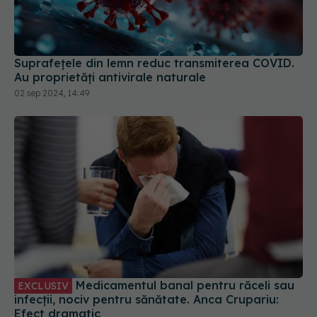
Suprafețele din lemn reduc transmiterea COVID.
Au proprietăți antivirale naturale
02 sep 2024, 14:49
Medicamentul banal pentru răceli sau
EXCLUSIV
infecții, nociv pentru sănătate. Anca Crupariu:
Efect dramatic
21 noi 2023, 18:11