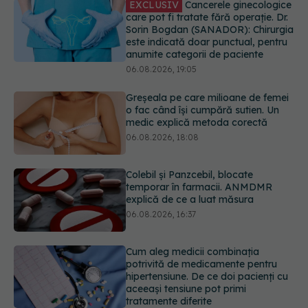
Greșeala pe care milioane de femei
o fac când își cumpără sutien. Un
medic explică metoda corectă
06.08.2026, 18:08
Colebil și Panzcebil, blocate
temporar în farmacii. ANMDMR
explică de ce a luat măsura
06.08.2026, 16:37
Cum aleg medicii combinația
potrivită de medicamente pentru
hipertensiune. De ce doi pacienți cu
aceeași tensiune pot primi
tratamente diferite
06.08.2026, 16:19
Ilie Bolojan, anunț despre spitale în
contextul crizei energetice
06.08.2026, 15:24