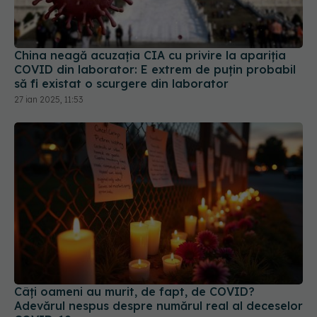
China neagă acuzația CIA cu privire la apariția
COVID din laborator: E extrem de puţin probabil
să fi existat o scurgere din laborator
27 ian 2025, 11:53
Câți oameni au murit, de fapt, de COVID?
Adevărul nespus despre numărul real al deceselor
COVID-19
21 mar 2025, 16:32