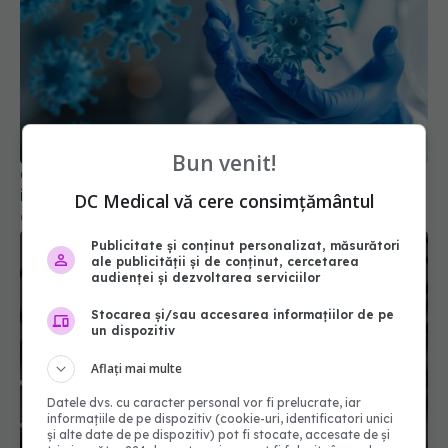
COVID, impact pe termen lung asupra sistemului
imunitar. Schimbările sunt semnificative
04 aug 2024, 11:26
Bun venit!
DC Medical vă cere consimțământul
Publicitate și conținut personalizat, măsurători
ale publicității și de conținut, cercetarea
audienței și dezvoltarea serviciilor
Stocarea și/sau accesarea informațiilor de pe
un dispozitiv
Aflați mai multe
Jumătate dintre pacienții cu COVID-19 dezvoltă
Datele dvs. cu caracter personal vor fi prelucrate, iar
long-COVID
informațiile de pe dispozitiv (cookie-uri, identificatori unici
și alte date de pe dispozitiv) pot fi stocate, accesate de și
15 dec 2025, 19:11