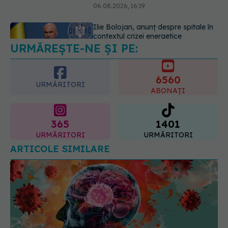
URMĂREȘTE-NE ȘI PE:
EXCLUSIV
Cancerele ginecologice
care pot fi tratate fără operație. Dr.
Sorin Bogdan (SANADOR): Chirurgia
6560
este indicată doar punctual, pentru
URMĂRITORI
anumite categorii de paciente
ABONAȚI
06.08.2026, 19:05
365
1401
URMĂRITORI
URMĂRITORI
ARTICOLE SIMILARE