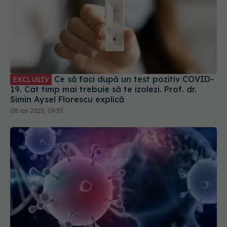
Ce să faci după un test pozitiv COVID-
EXCLUSIV
19. Cât timp mai trebuie să te izolezi. Prof. dr.
Simin Aysel Florescu explică
08 ian 2025, 09:55
S-au descoperit inflamaţii și umflături în creier la
persoanele cu long-COVID