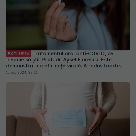
Tratamentul oral anti-COVID, ce
EXCLUSIV
trebuie să știi. Prof. dr. Aysel Florescu: Este
demonstrat ca eficiență virală. A redus foarte
mult riscul de spitalizare
15 sep 2024, 22:33