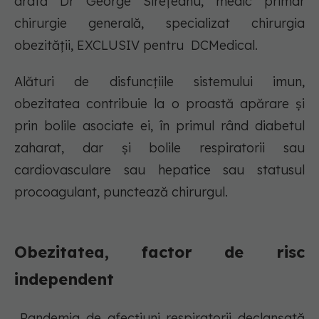
arată Dr George Sirețeanu, medic primar
chirurgie generală, specializat chirurgia
obezității, EXCLUSIV pentru DCMedical.
Alături de disfuncțiile sistemului imun,
obezitatea contribuie la o proastă apărare și
prin bolile asociate ei, în primul rând diabetul
zaharat, dar și bolile respiratorii sau
cardiovasculare sau hepatice sau statusul
procoagulant, punctează chirurgul.
Obezitatea, factor de risc
independent
„Pandemia de afecțiuni respiratorii declanșată