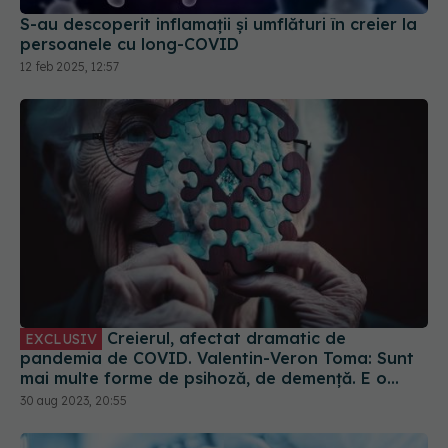
12 feb 2025, 12:57
Creierul, afectat dramatic de
EXCLUSIV
pandemia de COVID. Valentin-Veron Toma: Sunt
mai multe forme de psihoză, de demență. E o
accelerare a unor fenomene care păreau să fie
30 aug 2023, 20:55
într-un ritm mai lent