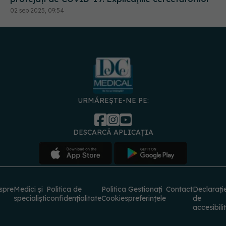
URMĂREȘTE-NE PE:
DESCARCĂ APLICAȚIA
spre
Medici și
Politica de
Politica
Gestionați
Contact
Declarați
specialiști
confidențialitate
Cookies
preferințele
de
accesibili
© 2026 PRESS MEDIA ELECTRONIC S.R.L. Toate drepturile rezervate