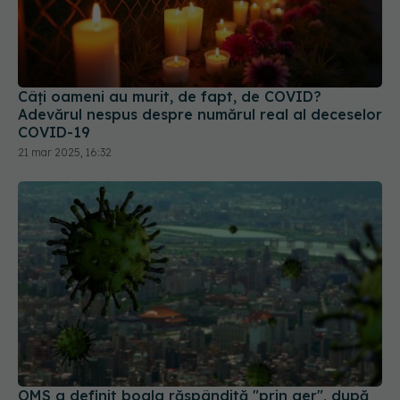
Câți oameni au murit, de fapt, de COVID?
Adevărul nespus despre numărul real al deceselor
COVID-19
21 mar 2025, 16:32
OMS a definit boala răspândită "prin aer", după
confuzia din perioada COVID. Oamenii de știință
spun că "ar fi putut să coste vieți"