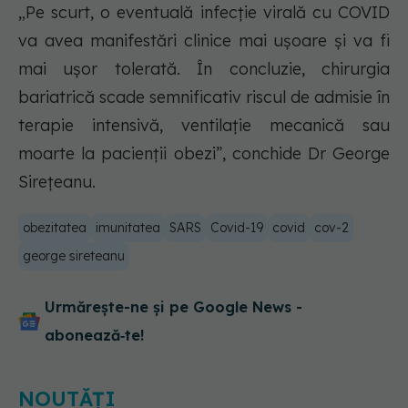
„Pe scurt, o eventuală infecție virală cu COVID
va avea manifestări clinice mai ușoare și va fi
mai ușor tolerată. În concluzie, chirurgia
bariatrică scade semnificativ riscul de admisie în
terapie intensivă, ventilație mecanică sau
moarte la pacienții obezi”, conchide Dr George
Sirețeanu.
obezitatea
imunitatea
SARS
Covid-19
covid
cov-2
george sireteanu
Urmărește-ne și pe Google News -
abonează‑te!
NOUTĂȚI