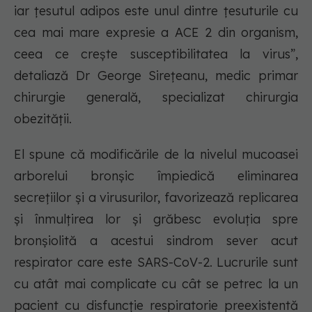
iar țesutul adipos este unul dintre țesuturile cu
cea mai mare expresie a ACE 2 din organism,
ceea ce crește susceptibilitatea la virus”,
detaliază Dr George Sirețeanu, medic primar
chirurgie generală, specializat chirurgia
obezității.
El spune că modificările de la nivelul mucoasei
arborelui bronșic împiedică eliminarea
secrețiilor și a virusurilor, favorizează replicarea
și înmulțirea lor și grăbesc evoluția spre
bronșiolită a acestui sindrom sever acut
respirator care este SARS-CoV-2. Lucrurile sunt
cu atât mai complicate cu cât se petrec la un
pacient cu disfuncție respiratorie preexistentă