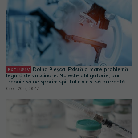
Doina Pleșca: Există o mare problemă
EXCLUSIV
legată de vaccinare. Nu este obligatorie, dar
trebuie să ne sporim spiritul civic și să prezentăm
corect minusurile și plusurile fiecărui vaccin
03 oct 2023, 08:47