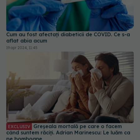
Cum au fost afectați diabeticii de COVID. Ce s-a
aflat abia acum
19 apr 2024, 11:45
Greșeala mortală pe care o facem
EXCLUSIV
când suntem răciți. Adrian Marinescu: Le luăm ca
pe bomboane
14 dec 2023, 15:44