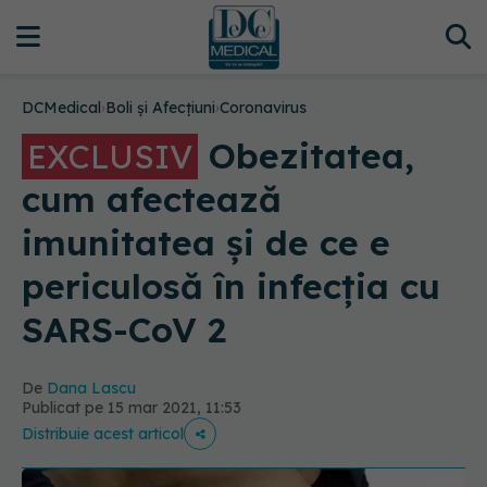
DCMedical
›
Boli și Afecțiuni
›
Coronavirus
Obezitatea,
EXCLUSIV
cum afectează
imunitatea și de ce e
periculosă în infecția cu
SARS-CoV 2
De
Dana Lascu
Publicat pe 15 mar 2021, 11:53
Distribuie acest articol