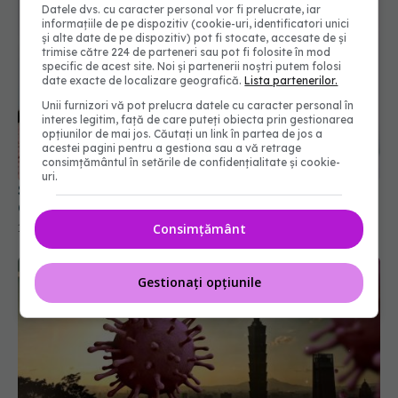
Datele dvs. cu caracter personal vor fi prelucrate, iar
informațiile de pe dispozitiv (cookie-uri, identificatori unici
și alte date de pe dispozitiv) pot fi stocate, accesate de și
trimise către 224 de parteneri sau pot fi folosite în mod
specific de acest site. Noi și partenerii noștri putem folosi
date exacte de localizare geografică.
Lista partenerilor.
Unii furnizori vă pot prelucra datele cu caracter personal în
interes legitim, față de care puteți obiecta prin gestionarea
opțiunilor de mai jos. Căutați un link în partea de jos a
Spray-ul nazal pentru alergii care poate preveni
acestei pagini pentru a gestiona sau a vă retrage
consimțământul în setările de confidențialitate și cookie-
COVID-ul, răceala și alte infecții respiratorii
uri.
15 sep 2025, 20:32
Consimțământ
Gestionați opțiunile