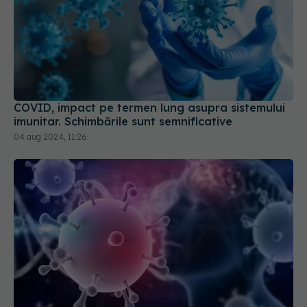
COVID, impact pe termen lung asupra sistemului
imunitar. Schimbările sunt semnificative
04 aug 2024, 11:26
S-au descoperit inflamaţii și umflături în creier la
persoanele cu long-COVID