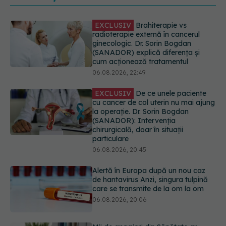
EXCLUSIV
De ce unele paciente
cu cancer de col uterin nu mai ajung
la operație. Dr. Sorin Bogdan
(SANADOR): Intervenția
chirurgicală, doar în situații
particulare
06.08.2026, 20:45
Alertă în Europa după un nou caz
de hantavirus Anzi, singura tulpină
care se transmite de la om la om
06.08.2026, 20:06
Mii de angajați din Sănătate ar
putea primi salarii mai mari.
Sindicatele cer schimbarea legii
06.08.2026, 19:26
EXCLUSIV
Cancerele ginecologice