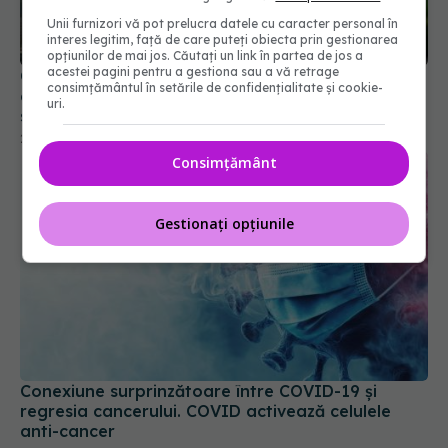
Unii furnizori vă pot prelucra datele cu caracter personal în
interes legitim, față de care puteți obiecta prin gestionarea
opțiunilor de mai jos. Căutați un link în partea de jos a
acestei pagini pentru a gestiona sau a vă retrage
OMS a definit boala răspândită "prin aer", după
consimțământul în setările de confidențialitate și cookie-
confuzia din perioada COVID. Oamenii de știință
uri.
spun că "ar fi putut să coste vieți"
22 apr 2024, 10:01
Consimțământ
Gestionați opțiunile
Conexiune surprinzătoare între COVID-19 și
regresia cancerului. COVID activează celulele
anti-cancer