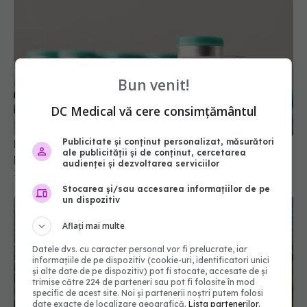
Bun venit!
DC Medical vă cere consimțământul
FDA aprobă vaccinul Novavax COVID, dar doar
Publicitate și conținut personalizat, măsurători
ale publicității și de conținut, cercetarea
pentru unii. Cine poate beneficia de el
audienței și dezvoltarea serviciilor
19 mai 2025, 09:48
Stocarea și/sau accesarea informațiilor de pe
un dispozitiv
Aflați mai multe
Datele dvs. cu caracter personal vor fi prelucrate, iar
informațiile de pe dispozitiv (cookie-uri, identificatori unici
și alte date de pe dispozitiv) pot fi stocate, accesate de și
trimise către 224 de parteneri sau pot fi folosite în mod
specific de acest site. Noi și partenerii noștri putem folosi
date exacte de localizare geografică.
Lista partenerilor.