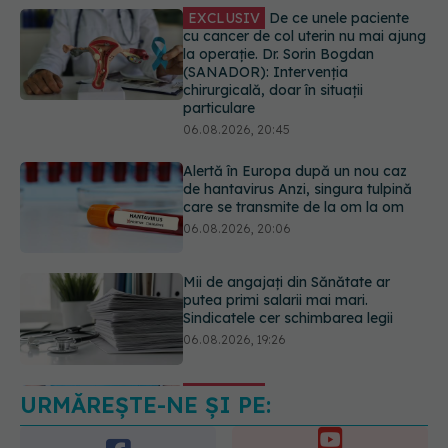
06.08.2026, 20:45
Alertă în Europa după un nou caz
de hantavirus Anzi, singura tulpină
care se transmite de la om la om
06.08.2026, 20:06
Mii de angajați din Sănătate ar
putea primi salarii mai mari.
Sindicatele cer schimbarea legii
06.08.2026, 19:26
EXCLUSIV
Cancerele ginecologice
care pot fi tratate fără operație. Dr.
Sorin Bogdan (SANADOR): Chirurgia
este indicată doar punctual, pentru
anumite categorii de paciente
06.08.2026, 19:05
URMĂREȘTE-NE ȘI PE:
EXCLUSIV
Brahiterapie vs
radioterapie externă în cancerul