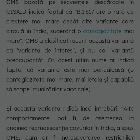
OMS bazată pe secvenţele descărcate în
GISAID indică faptul că "B.1.617 are o rată de
creştere mai mare decât alte variante care
circulă în India, sugerând o
contagiozitate
mai
mare". OMS a clasificat recent această variantă
ca 'variantă de interes", şi nu ca "variantă
preocupantă". Or, acest ultim nume ar indica
faptul că varianta este mai periculoasă (o
contagiozitate mai mare, mai letală şi capabilă
să scape imunizărilor vaccinale).
Şi această variantă ridică încă întrebări. "Alte
comportamente" pot fi, de asemenea, la
originea recrudescenţei cazurilor în India, a spus
OMS, cum ar fi nerespectarea restricţiilor