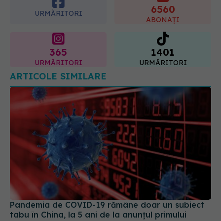
ginecologic. Dr. Sorin Bogdan
6560
(SANADOR) explică diferența și
URMĂRITORI
cum acționează tratamentul
ABONAȚI
06.08.2026, 22:49
365
1401
URMĂRITORI
URMĂRITORI
ARTICOLE SIMILARE
Pandemia de COVID-19 rămâne doar un subiect
tabu în China, la 5 ani de la anunțul primului