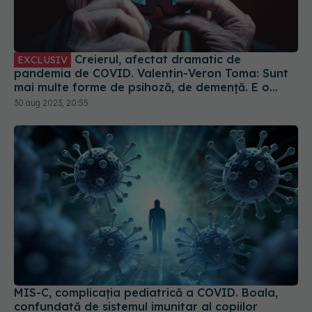
Creierul, afectat dramatic de
EXCLUSIV
pandemia de COVID. Valentin-Veron Toma: Sunt
mai multe forme de psihoză, de demență. E o
accelerare a unor fenomene care păreau să fie
30 aug 2023, 20:55
într-un ritm mai lent
MIS-C, complicația pediatrică a COVID. Boala,
confundată de sistemul imunitar al copiilor