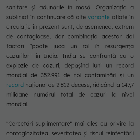
sanitare şi adunările în masă. Organizaţia a
subliniat în continuare că alte
variante
aflate în
circulaţie în prezent sunt, de asemenea, extrem
de contagioase, dar combinaţia acestor doi
factori "poate juca un rol în resurgenţa
cazurilor" în India. India se confruntă cu o
explozie de cazuri, depăşind luni un record
mondial de 352.991 de noi contaminări şi un
record
naţional de 2.812 decese, ridicând la 147,7
milioane numărul total de cazuri la nivel
mondial.
"Cercetări suplimentare" mai ales cu privire la
contagiozitatea, severitatea şi riscul reinfectării