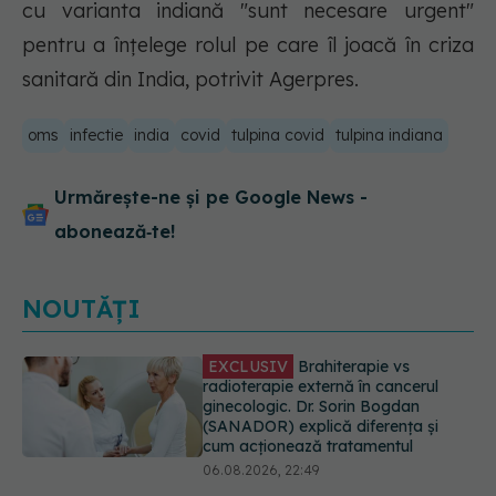
cu varianta indiană "sunt necesare urgent"
pentru a înţelege rolul pe care îl joacă în criza
sanitară din India, potrivit Agerpres.
oms
infectie
india
covid
tulpina covid
tulpina indiana
Urmărește-ne și pe Google News -
abonează‑te!
NOUTĂȚI
EXCLUSIV
De ce unele paciente
cu cancer de col uterin nu mai ajung
la operație. Dr. Sorin Bogdan
(SANADOR): Intervenția
chirurgicală, doar în situații
particulare