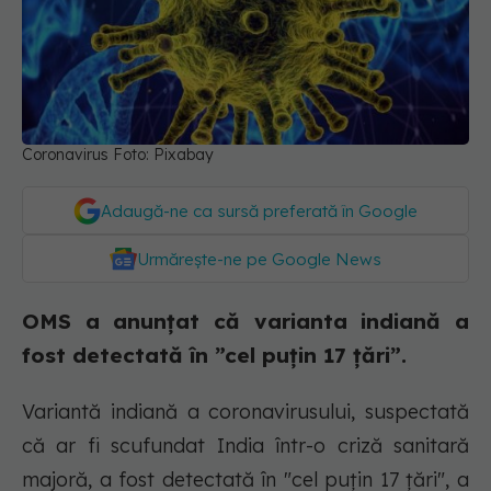
Coronavirus Foto: Pixabay
Adaugă-ne ca sursă preferată în Google
Urmărește-ne pe Google News
OMS a anunțat că varianta indiană a
fost detectată în ”cel puțin 17 țări”.
Variantă indiană a coronavirusului, suspectată
că ar fi scufundat India într-o criză sanitară
majoră, a fost detectată în "cel puţin 17 ţări", a