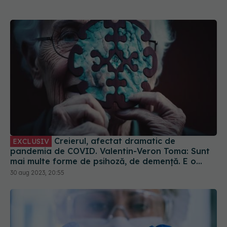
Creierul, afectat dramatic de
EXCLUSIV
pandemia de COVID. Valentin-Veron Toma: Sunt
mai multe forme de psihoză, de demență. E o
accelerare a unor fenomene care păreau să fie
30 aug 2023, 20:55
într-un ritm mai lent