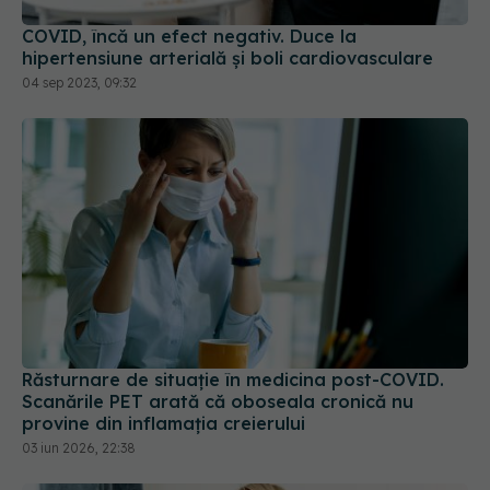
COVID, încă un efect negativ. Duce la
hipertensiune arterială și boli cardiovasculare
04 sep 2023, 09:32
Răsturnare de situație în medicina post-COVID.
Scanările PET arată că oboseala cronică nu
provine din inflamația creierului
03 iun 2026, 22:38