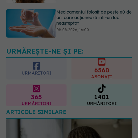
08.08.2026, 16:00
Transpirații nocturne: semnul ignorat
care poate ascunde probleme
serioase de sănătate
08.08.2026, 20:00
URMĂREȘTE-NE ȘI PE:
6560
URMĂRITORI
ABONAȚI
365
1401
URMĂRITORI
URMĂRITORI
ARTICOLE SIMILARE