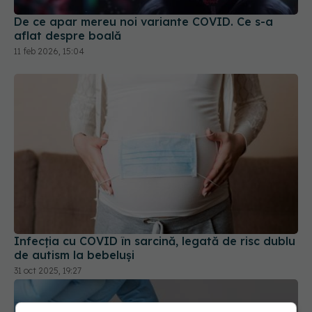
De ce apar mereu noi variante COVID. Ce s-a
aflat despre boală
11 feb 2026, 15:04
Infecția cu COVID în sarcină, legată de risc dublu
de autism la bebeluși
31 oct 2025, 19:27