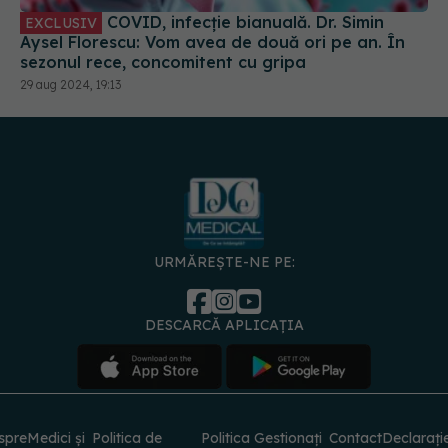
COVID, infecție bianuală. Dr. Simin
EXCLUSIV
Aysel Florescu: Vom avea de două ori pe an. În
sezonul rece, concomitent cu gripa
29 aug 2024, 19:13
URMĂREȘTE-NE PE:
DESCARCĂ APLICAȚIA
spre
Medici și
Politica de
Politica
Gestionați
Contact
Declarați