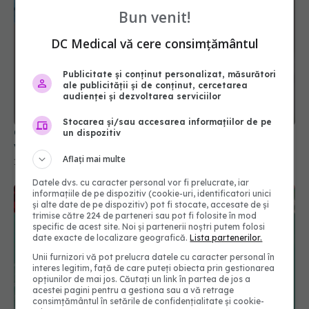
Bun venit!
DC Medical vă cere consimțământul
Publicitate și conținut personalizat, măsurători
ale publicității și de conținut, cercetarea
audienței și dezvoltarea serviciilor
Stocarea și/sau accesarea informațiilor de pe
Canada anulează acordul pentru fabricarea
un dispozitiv
vaccinurilor Novavax Covid-19
Aflați mai multe
12 mar 2025, 09:37
Datele dvs. cu caracter personal vor fi prelucrate, iar
informațiile de pe dispozitiv (cookie-uri, identificatori unici
și alte date de pe dispozitiv) pot fi stocate, accesate de și
trimise către 224 de parteneri sau pot fi folosite în mod
specific de acest site. Noi și partenerii noștri putem folosi
date exacte de localizare geografică.
Lista partenerilor.
Unii furnizori vă pot prelucra datele cu caracter personal în
interes legitim, față de care puteți obiecta prin gestionarea
opțiunilor de mai jos. Căutați un link în partea de jos a
acestei pagini pentru a gestiona sau a vă retrage
consimțământul în setările de confidențialitate și cookie-