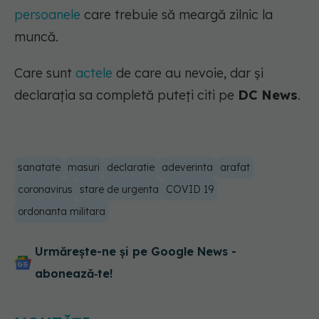
persoanele
care trebuie să meargă zilnic la
muncă.
Care sunt
actele
de care au nevoie, dar și
declarația sa completă puteți citi pe
DC News
.
sanatate
masuri
declaratie
adeverinta
arafat
coronavirus
stare de urgenta
COVID 19
ordonanta militara
Urmărește-ne și pe Google News -
abonează‑te!