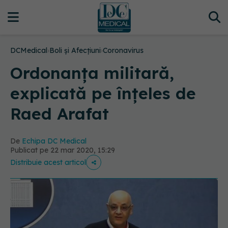
DCMedical
›
Boli și Afecțiuni
›
Coronavirus
Ordonanța militară,
explicată pe înțeles de
Raed Arafat
De
Echipa DC Medical
Publicat pe 22 mar 2020, 15:29
Distribuie acest articol