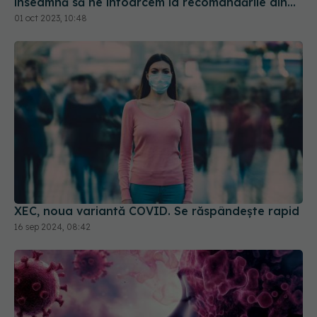
înseamnă să ne întoarcem la recomandările din
timpul pandemiei!
01 oct 2023, 10:48
XEC, noua variantă COVID. Se răspândește rapid
16 sep 2024, 08:42