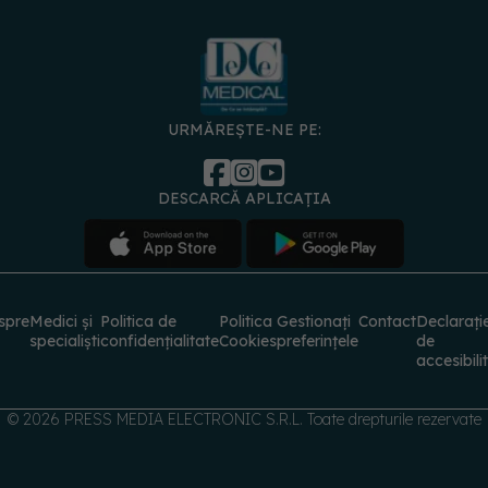
URMĂREȘTE-NE PE:
DESCARCĂ APLICAȚIA
spre
Medici și
Politica de
Politica
Gestionați
Contact
Declarați
specialiști
confidențialitate
Cookies
preferințele
de
accesibili
© 2026 PRESS MEDIA ELECTRONIC S.R.L. Toate drepturile rezervate