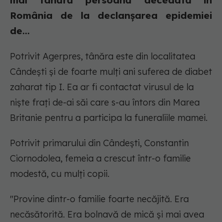
mai tânără persoană decedată în
România de la declanşarea epidemiei
de...
Potrivit Agerpres, tânăra este din localitatea
Cândeşti şi de foarte mulţi ani suferea de diabet
zaharat tip I. Ea ar fi contactat virusul de la
nişte fraţi de-ai săi care s-au întors din Marea
Britanie pentru a participa la funeraliile mamei.
Potrivit primarului din Cândeşti, Constantin
Ciornodolea, femeia a crescut într-o familie
modestă, cu mulţi copii.
"Provine dintr-o familie foarte necăjită. Era
necăsătorită. Era bolnavă de mică şi mai avea