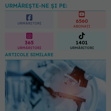
URMĂREȘTE-NE ȘI PE:
6560
URMĂRITORI
ABONAȚI
365
1401
URMĂRITORI
URMĂRITORI
ARTICOLE SIMILARE