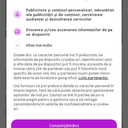
Publicitate și conținut personalizat, măsurători
ale publicității și de conținut, cercetarea
audienței și dezvoltarea serviciilor
Stocarea și/sau accesarea informațiilor de pe
un dispozitiv
Aflați mai multe
A fost infectat cu coronavirus timp de 613 zile.
Cazul lui a uimit cercetătorii: Conduce la apariția
Datele dvs. cu caracter personal vor fi prelucrate, iar
unor variante unice, sensibile
informațiile de pe dispozitiv (cookie-uri, identificatori unici
și alte date de pe dispozitiv) pot fi stocate, accesate de și
22 apr 2024, 08:51
trimise către 224 de parteneri sau pot fi folosite în mod
specific de acest site. Noi și partenerii noștri putem folosi
date exacte de localizare geografică.
Lista partenerilor.
Unii furnizori vă pot prelucra datele cu caracter personal în
interes legitim, față de care puteți obiecta prin gestionarea
opțiunilor de mai jos. Căutați un link în partea de jos a
acestei pagini pentru a gestiona sau a vă retrage
consimțământul în setările de confidențialitate și cookie-
uri.
Consimțământ