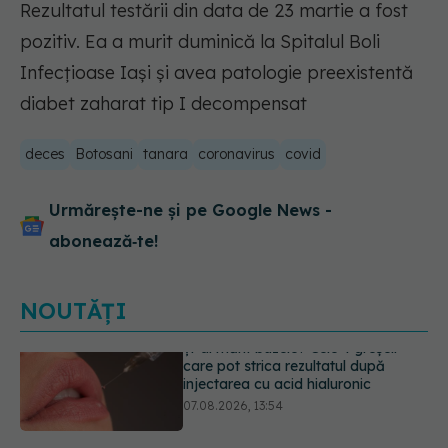
Rezultatul testării din data de 23 martie a fost
pozitiv. Ea a murit duminică la Spitalul Boli
Infecţioase Iaşi şi avea patologie preexistentă
diabet zaharat tip I decompensat
deces
Botosani
tanara
coronavirus
covid
Urmărește-ne și pe Google News -
abonează‑te!
NOUTĂȚI
Alina Pușcău dezvăluie diagnosticul
care i-a schimbat viața: Am cancer
la sân. Am intrat în metastază
07.08.2026, 12:39