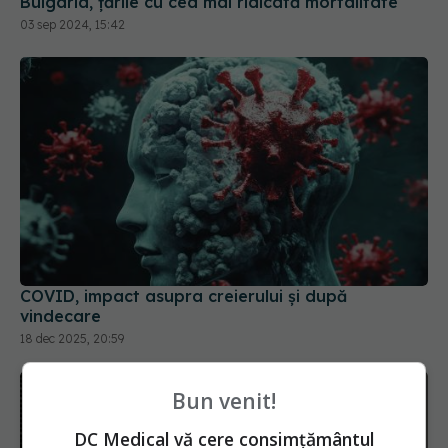
Bulgaria, țările cu cea mai ridicată mortalitate
03 sep 2024, 15:42
COVID, impact asupra creierului și după
vindecare
18 dec 2025, 20:59
Bun venit!
DC Medical vă cere consimțământul