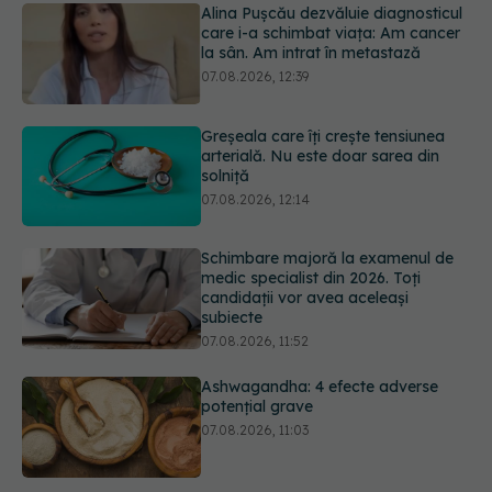
Greșeala care îți crește tensiunea
arterială. Nu este doar sarea din
solniță
07.08.2026, 12:14
Schimbare majoră la examenul de
medic specialist din 2026. Toți
candidații vor avea aceleași
subiecte
07.08.2026, 11:52
Ashwagandha: 4 efecte adverse
potențial grave
07.08.2026, 11:03
Ți-ai mărit buzele? Cele 4 greșeli
care pot strica rezultatul după
injectarea cu acid hialuronic
07.08.2026, 13:54