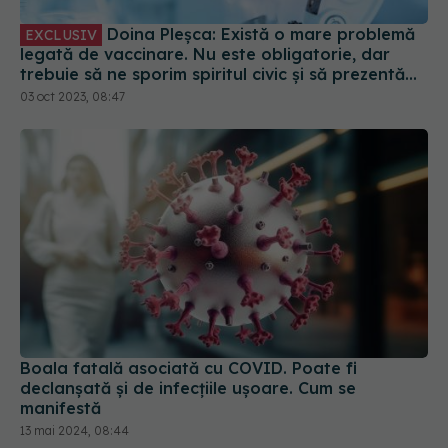
Doina Pleșca: Există o mare problemă
EXCLUSIV
legată de vaccinare. Nu este obligatorie, dar
trebuie să ne sporim spiritul civic și să prezentăm
corect minusurile și plusurile fiecărui vaccin
03 oct 2023, 08:47
Boala fatală asociată cu COVID. Poate fi
declanșată și de infecțiile ușoare. Cum se
manifestă
13 mai 2024, 08:44