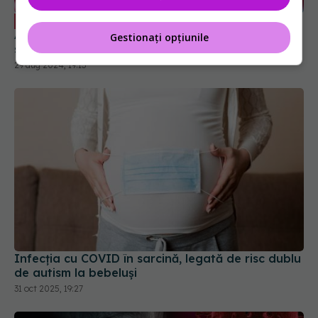
COVID, infecție bianuală. Dr. Simin
EXCLUSIV
Aysel Florescu: Vom avea de două ori pe an. În
Gestionați opțiunile
sezonul rece, concomitent cu gripa
29 aug 2024, 19:13
Infecția cu COVID în sarcină, legată de risc dublu
de autism la bebeluși
31 oct 2025, 19:27