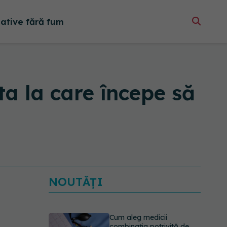
native fără fum
ta la care începe să
NOUTĂȚI
Cum aleg medicii
combinația potrivită de