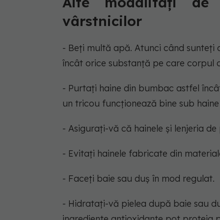
Alte modalități de 
vârstnicilor
- Beți multă apă. Atunci când sunteți 
încât orice substanță pe care corpul 
- Purtați haine din bumbac astfel înc
un tricou funcționează bine sub haine 
- Asigurați-vă că hainele și lenjeria d
- Evitați hainele fabricate din material
- Faceți baie sau duș în mod regulat.
- Hidratați-vă pielea după baie sau du
ingrediente antioxidante pot proteja p