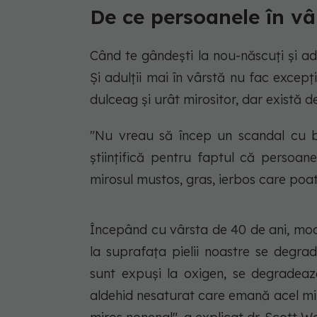
De ce persoanele în vâr
Când te gândești la nou-născuți și ado
Și adulții mai în vârstă nu fac excepț
dulceag și urât mirositor, dar există de
"Nu vreau să încep un scandal cu băt
științifică pentru faptul că persoan
mirosul mustos, gras, ierbos care poate
Începând cu vârsta de 40 de ani, modu
la suprafața pielii noastre se degra
sunt expuși la oxigen, se degradea
aldehid nesaturat care emană acel mir