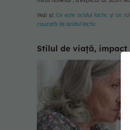
miros nonenal", a explicat dr. Scott Wa
Vezi și:
Ce este acidul lactic și ce r
cauzată de acidul lactic
Stilul de viață, impact