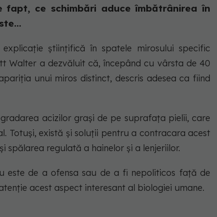
e fapt, ce schimbări aduce îmbătrânirea în
te...
plicație științifică în spatele mirosului specific
ott Walter a dezvăluit că, începând cu vârsta de 40
apariția unui miros distinct, descris adesea ca fiind
radarea acizilor grași de pe suprafața pielii, care
Totuși, există și soluții pentru a contracara acest
 spălarea regulată a hainelor și a lenjeriilor.
nu este de a ofensa sau de a fi nepoliticos față de
 atenție acest aspect interesant al biologiei umane.