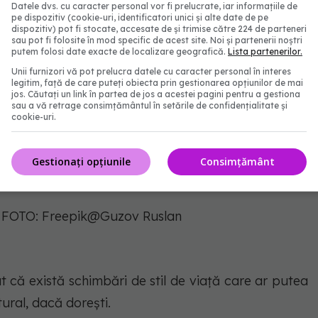
Datele dvs. cu caracter personal vor fi prelucrate, iar informațiile de
pe dispozitiv (cookie-uri, identificatori unici și alte date de pe
dispozitiv) pot fi stocate, accesate de și trimise către 224 de parteneri
sau pot fi folosite în mod specific de acest site. Noi și partenerii noștri
putem folosi date exacte de localizare geografică.
Lista partenerilor.
Unii furnizori vă pot prelucra datele cu caracter personal în interes
legitim, față de care puteți obiecta prin gestionarea opțiunilor de mai
jos. Căutați un link în partea de jos a acestei pagini pentru a gestiona
sau a vă retrage consimțământul în setările de confidențialitate și
cookie-uri.
Gestionați opțiunile
Consimțământ
 - FOTO: Freepik@Guzov Ruslan
t că există schimbări de stil de viață care ar putea
ural, dacă dorești.