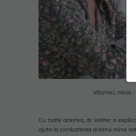
Vârstnici, miros
Cu toate acestea, dr. Walter a explica
ajuta la combaterea acestui miros nat