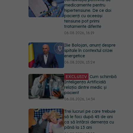
medicamente pentru
hipertensiune. De ce doi
pacienți cu aceeași
tensiune pot primi
tratamente diferite
06.08.2026, 16:19
Ilie Bolojan, anunț despre
spitale în contextul crizei
energetice
06.08.2026, 15:24
EXCLUSIV
Cum schimbă
Inteligența Artificială
relația dintre medic și
pacient
06.08.2026, 14:34
Trei lucruri pe care trebuie
să le faci după 45 de ani
ca să întârzii demența cu
până la 13 ani