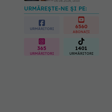
06.08.2026, 13:03
URMĂREȘTE-NE ȘI PE:
Colebil și Panzcebil,
blocate temporar în
farmacii. ANMDMR
explică de ce a luat
6560
URMĂRITORI
măsura
ABONAȚI
06.08.2026, 16:37
365
1401
URMĂRITORI
URMĂRITORI