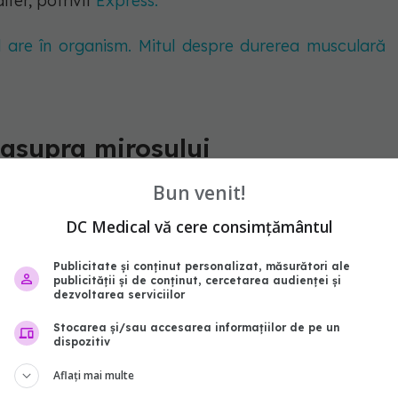
lter, potrivit
Express.
ol are în organism. Mitul despre durerea musculară
 asupra mirosului
Bun venit!
DC Medical vă cere consimțământul
Publicitate și conținut personalizat, măsurători ale
publicității și de conținut, cercetarea audienței și
dezvoltarea serviciilor
Stocarea și/sau accesarea informațiilor de pe un
dispozitiv
Aflați mai multe