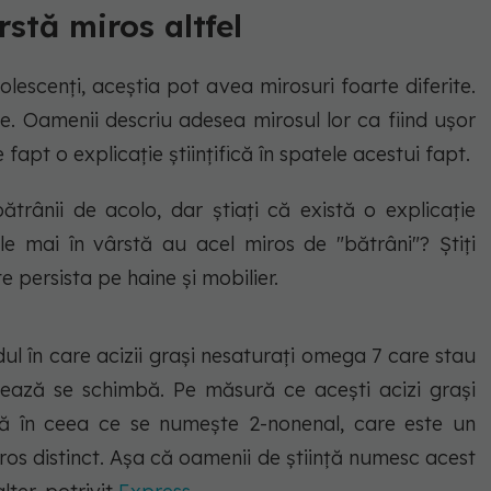
stă miros altfel
lescenți, aceștia pot avea mirosuri foarte diferite.
ie. Oamenii descriu adesea mirosul lor ca fiind ușor
 fapt o explicație științifică în spatele acestui fapt.
rânii de acolo, dar știați că există o explicație
ele mai în vârstă au acel miros de "bătrâni"? Știți
 persista pe haine și mobilier.
l în care acizii grași nesaturați omega 7 care stau
dează se schimbă. Pe măsură ce acești acizi grași
ză în ceea ce se numește 2-nonenal, care este un
os distinct. Așa că oamenii de știință numesc acest