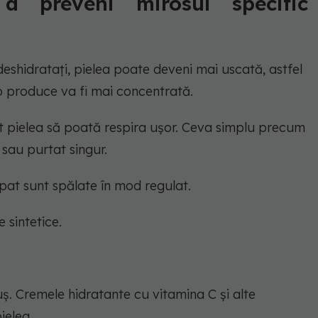
a preveni mirosul specific
deshidratați, pielea poate deveni mai uscată, astfel
o produce va fi mai concentrată.
ât pielea să poată respira ușor. Ceva simplu precum
sau purtat singur.
e pat sunt spălate în mod regulat.
e sintetice.
ș. Cremele hidratante cu vitamina C și alte
ielea.