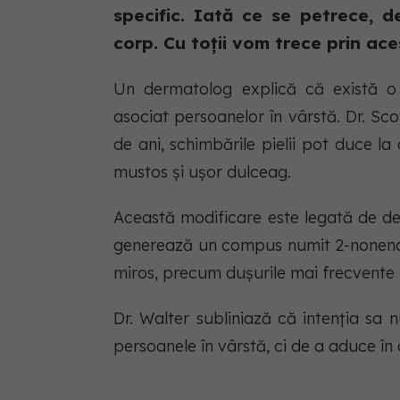
specific. Iată ce se petrece, d
corp. Cu toții vom trece prin aces
Un dermatolog explică că există o ex
asociat persoanelor în vârstă. Dr. Sc
de ani, schimbările pielii pot duce la 
mustos și ușor dulceag.
Această modificare este legată de deg
generează un compus numit 2-nonenal. 
miros, precum dușurile mai frecvente și
Dr. Walter subliniază că intenția sa 
persoanele în vârstă, ci de a aduce în