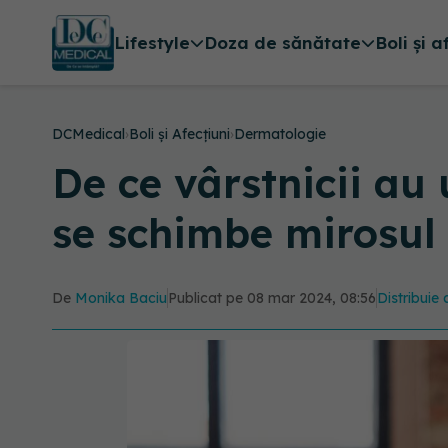
Lifestyle
Doza de sănătate
Boli și a
DCMedical
›
Boli și Afecțiuni
›
Dermatologie
De ce vârstnicii au 
se schimbe mirosul
De
Monika Baciu
Publicat pe 08 mar 2024, 08:56
Distribuie 