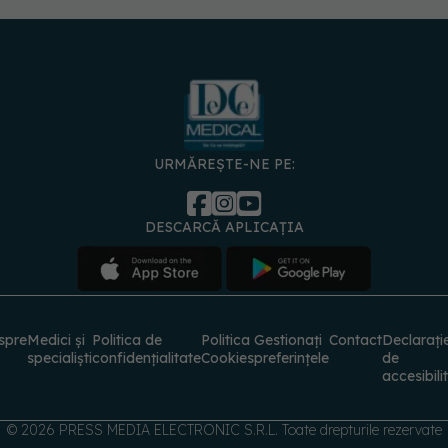
URMĂREȘTE-NE PE:
DESCARCĂ APLICAȚIA
spre
Medici și
Politica de
Politica
Gestionați
Contact
Declarați
specialiști
confidențialitate
Cookies
preferințele
de
accesibili
© 2026 PRESS MEDIA ELECTRONIC S.R.L. Toate drepturile rezervate