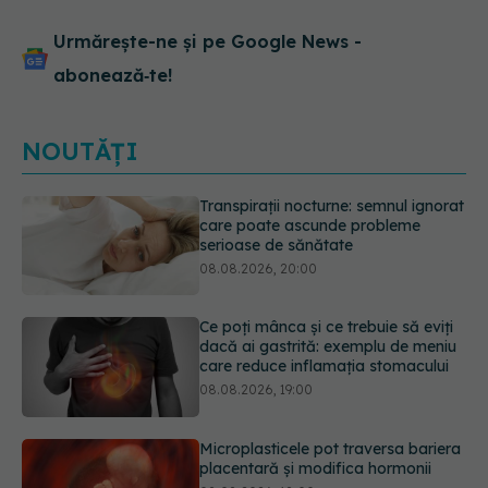
Urmărește-ne și pe Google News -
abonează‑te!
NOUTĂȚI
Ce poți mânca și ce trebuie să eviți
dacă ai gastrită: exemplu de meniu
care reduce inflamația stomacului
08.08.2026, 19:00
Microplasticele pot traversa bariera
placentară și modifica hormonii
08.08.2026, 18:00
Trucul genial cu ceai negru pentru