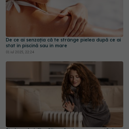
De ce ai senzația că te strânge pielea după ce ai
stat în piscină sau în mare
01 iul 2025, 22:24
Sindromul pielii prăjite, afecțiune provocată de
căldura excesivă. Poate duce la leziuni ale pielii
21 ian 2025, 11:45