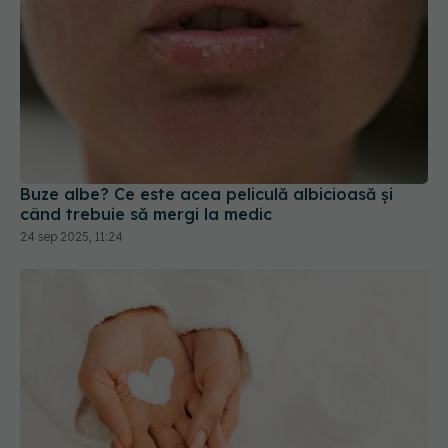
Buze albe? Ce este acea peliculă albicioasă și
când trebuie să mergi la medic
24 sep 2025, 11:24
Semnul din palmă care îți arată exact câtă cremă
de față trebuie să folosești