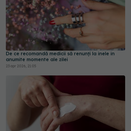
De ce recomandă medicii să renunți la inele în
anumite momente ale zilei
23 apr 2026, 21:05
Dermatita atopică NU e o formă de
EXCLUSIV
alergie. Dr. Alin Nicolescu: Provoacă astm sau