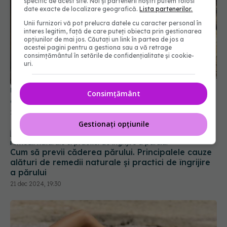
specific de acest site. Noi și partenerii noștri putem folosi
date exacte de localizare geografică.
Lista partenerilor.
Unii furnizori vă pot prelucra datele cu caracter personal în
interes legitim, față de care puteți obiecta prin gestionarea
opțiunilor de mai jos. Căutați un link în partea de jos a
acestei pagini pentru a gestiona sau a vă retrage
Un fruct banal ar putea ajuta pielea să se apere
consimțământul în setările de confidențialitate și cookie-
de soare
uri.
26 iun 2026, 12:11
Consimțământ
Cum să previi căderea părului. Principalele cauze
alături de remedii naturale și practici de îngrijire
Gestionați opțiunile
a părului
21 dec 2024, 19:30