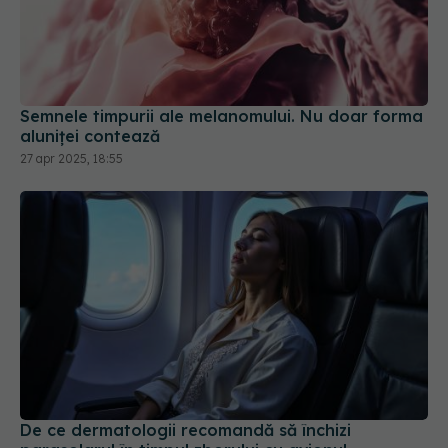
Semnele timpurii ale melanomului. Nu doar forma
aluniței contează
27 apr 2025, 18:55
De ce dermatologii recomandă să închizi
parasolarul în timpul zborului cu avionul
28 mar 2026, 18:43