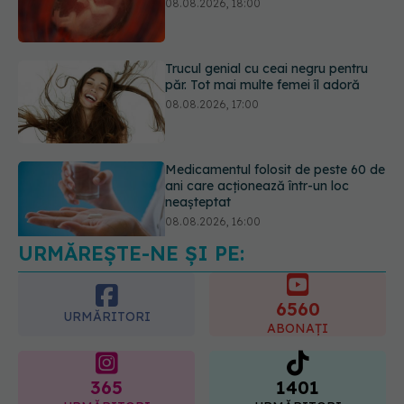
păr. Tot mai multe femei îl adoră
08.08.2026, 17:00
Medicamentul folosit de peste 60 de
ani care acționează într-un loc
neașteptat
08.08.2026, 16:00
URMĂREȘTE-NE ȘI PE:
Transpirații nocturne: semnul ignorat
care poate ascunde probleme
serioase de sănătate
6560
08.08.2026, 20:00
URMĂRITORI
ABONAȚI
365
1401
URMĂRITORI
URMĂRITORI
ARTICOLE SIMILARE