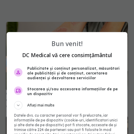
Bun venit!
DC Medical vă cere consimțământul
Publicitate și conținut personalizat, măsurători
Care e diferența dintre psoriazis și eczemă: de ce
ale publicității și de conținut, cercetarea
apar cele 2 afecțiuni
audienței și dezvoltarea serviciilor
08 mai 2026, 10:58
Stocarea și/sau accesarea informațiilor de pe
un dispozitiv
Aflați mai multe
Datele dvs. cu caracter personal vor fi prelucrate, iar
informațiile de pe dispozitiv (cookie-uri, identificatori unici
și alte date de pe dispozitiv) pot fi stocate, accesate de și
trimise către 224 de parteneri sau pot fi folosite în mod