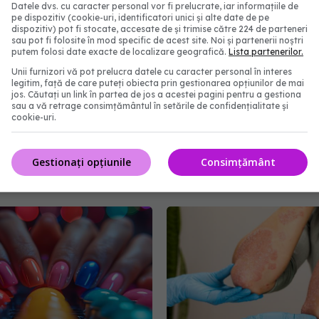
Datele dvs. cu caracter personal vor fi prelucrate, iar informațiile de
pe dispozitiv (cookie-uri, identificatori unici și alte date de pe
dispozitiv) pot fi stocate, accesate de și trimise către 224 de parteneri
sau pot fi folosite în mod specific de acest site. Noi și partenerii noștri
putem folosi date exacte de localizare geografică.
Lista partenerilor.
Unii furnizori vă pot prelucra datele cu caracter personal în interes
legitim, față de care puteți obiecta prin gestionarea opțiunilor de mai
jos. Căutați un link în partea de jos a acestei pagini pentru a gestiona
sau a vă retrage consimțământul în setările de confidențialitate și
Crema ta de față s-ar
Cât de repede îmbătrân
cookie-uri.
ți provoace ocluzie. Dr.
corpul tău? Noile ceasu
lescu, despre greșeala
genetice pot estima du
Gestionați opțiunile
Consimțământ
uscat și tenul gras
viață
0:37
28 mai 2026, 20:25