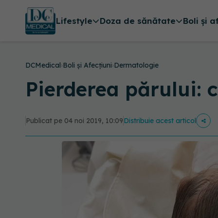
Lifestyle
Doza de sănătate
Boli și a
DCMedical
›
Boli și Afecțiuni
›
Dermatologie
Pierderea părului: c
Publicat pe 04 noi 2019, 10:09
Distribuie acest articol