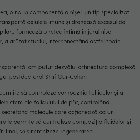
ea, o nouă componentă a nișei: un tip specializat
transportă celulele imune și drenează excesul de
apilare formează o rețea intimă în jurul nișei
r, a arătat studiul, interconectând astfel toate
ransparentă, am putut dezvălui arhitectura complexă
egul postdoctoral Shiri Gur-Cohen.
permite să controleze compoziția lichidelor și a
lele stem ale foliculului de păr, controlând
, secretând molecule care acționează ca un
e le permite să controleze compoziția fluidelor și
în final, să sincronizeze regenerarea.