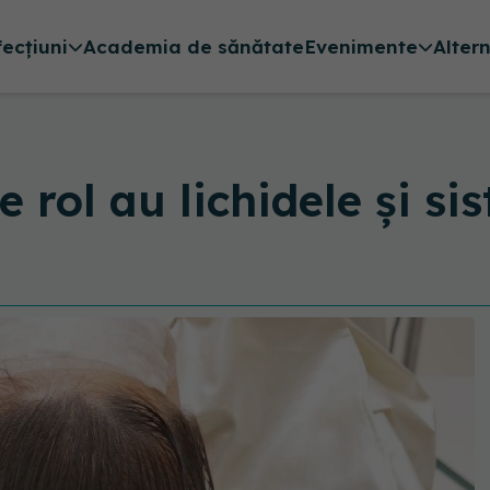
fecțiuni
Academia de sănătate
Evenimente
Alter
e rol au lichidele și si