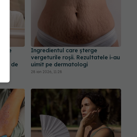
ește
Ingredientul care șterge
ri
vergeturile roșii. Rezultatele i-au
rata de
uimit pe dermatologi
28 ian 2026, 11:28