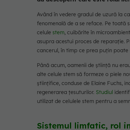
Având în vedere gradul de uzură la car
fenomenală de a se reface. Pe toată s
celule
stem
, cuibărite în microambient
asupra acestui proces de reparație.
cancerul, în timp ce prea puțin poate
Până acum, oamenii de știință nu erau 
alte celule stem să formeze o piele nou
științifice, conduse de Elaine Fuchs, i
regenerarea țesuturilor.
Studiul
identi
utilizat de celulele stem pentru a semn
Sistemul limfatic, rol 