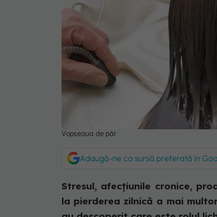
Vopseaua de păr
Adaugă-ne ca sursă preferată în Go
Stresul, afecțiunile cronice, pr
la pierderea zilnică a mai multor
au descoperit care este rolul lichi