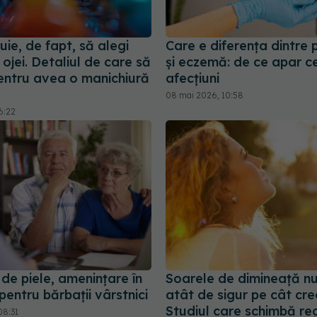
ie, de fapt, să alegi
Care e diferența dintre 
ojei. Detaliul de care să
și eczemă: de ce apar c
pentru avea o manichiură
afecțiuni
08 mai 2026, 10:58
6:22
de piele, amenințare în
Soarele de dimineață nu
pentru bărbații vârstnici
atât de sigur pe cât cre
Studiul care schimbă reg
08:31