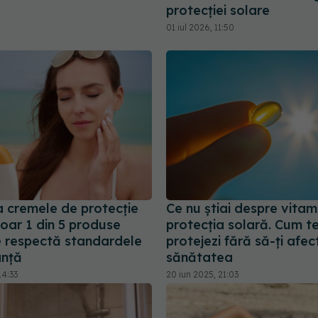
protecției solare
01 iul 2026, 11:50
a cremele de protecție
Ce nu știai despre vitam
oar 1 din 5 produse
protecția solară. Cum t
e respectă standardele
protejezi fără să-ți afec
anță
sănătatea
14:33
20 iun 2025, 21:03