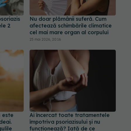
psoriazis
Nu doar plămânii suferă. Cum
ele 2
afectează schimbările climatice
cel mai mare organ al corpului
25 mai 2026, 20:16
 este
Ai încercat toate tratamentele
deai.
împotriva psoriazisului și nu
ulile
funcționează? Iată de ce