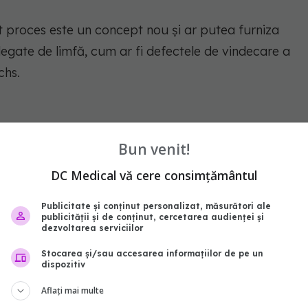
st proces este un concept nou și ar putea furniza
 legate de limfă, cum ar fi defectele de vindecare a
chs.
Bun venit!
DC Medical vă cere consimțământul
Publicitate și conținut personalizat, măsurători ale
abonează‑te!
publicității și de conținut, cercetarea audienței și
dezvoltarea serviciilor
Stocarea și/sau accesarea informațiilor de pe un
dispozitiv
Aflați mai multe