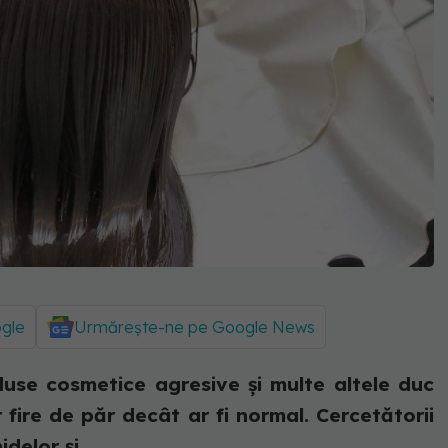
ogle
Urmărește-ne pe Google News
oduse cosmetice agresive și multe altele duc
 fire de păr decât ar fi normal. Cercetătorii
delor și...