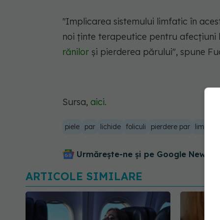
"Implicarea sistemului limfatic în ace
noi ținte terapeutice pentru afecțiuni
rănilor
și pierderea părului", spune Fu
Sursa,
aici.
piele
par
lichide
foliculi
pierdere par
limfa
Urmărește-ne și pe Google News - 
ARTICOLE SIMILARE