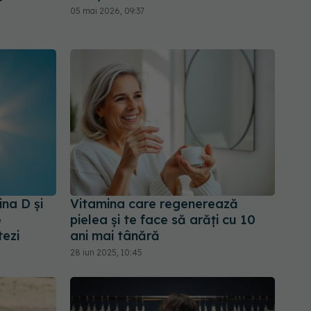
05 mai 2026, 09:37
ina D și
Vitamina care regenerează
e
pielea și te face să arăți cu 10
tezi
ani mai tânără
28 iun 2025, 10:45