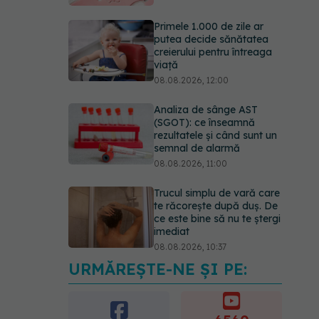
Primele 1.000 de zile ar
putea decide sănătatea
creierului pentru întreaga
viață
08.08.2026, 12:00
Analiza de sânge AST
(SGOT): ce înseamnă
rezultatele și când sunt un
semnal de alarmă
08.08.2026, 11:00
Trucul simplu de vară care
te răcorește după duș. De
ce este bine să nu te ștergi
imediat
08.08.2026, 10:37
URMĂREȘTE-NE ȘI PE:
Bacteria din intestin care a
crescut forța musculară cu
30%
08.08.2026, 14:00