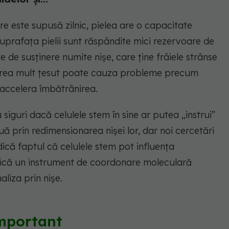
e este supusă zilnic, pielea are o capacitate
uprafața pielii sunt răspândite mici rezervoare de
e de susținere numite nișe, care ține frâiele strânse
 Prea mult țesut poate cauza probleme precum
 accelera îmbătrânirea.
siguri dacă celulele stem în sine ar putea „instrui”
ă prin redimensionarea nișei lor, dar noi cercetări
ndică faptul că celulele stem pot influența
fică un instrument de coordonare moleculară
aliza prin nișe.
important