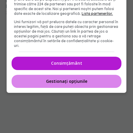
Noi celule de grăsime explică de ce ne îngrășăm
trimise către 224 de parteneri sau pot fi folosite în mod
la vârsta mijlocie
specific de acest site. Noi și partenerii noștri putem folosi
30 apr 2025, 12:44
date exacte de localizare geografică.
Lista partenerilor.
Unii furnizori vă pot prelucra datele cu caracter personal în
interes legitim, față de care puteți obiecta prin gestionarea
opțiunilor de mai jos. Căutați un link în partea de jos a
acestei pagini pentru a gestiona sau a vă retrage
consimțământul în setările de confidențialitate și cookie-
uri.
Consimțământ
Gestionați opțiunile