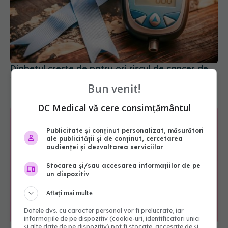
Diabetul crește de patru ori riscul de cancer de
vezică
Bun venit!
26 noi 2025, 11:44
DC Medical vă cere consimțământul
Publicitate și conținut personalizat, măsurători
ale publicității și de conținut, cercetarea
audienței și dezvoltarea serviciilor
Stocarea și/sau accesarea informațiilor de pe
un dispozitiv
Aflați mai multe
Datele dvs. cu caracter personal vor fi prelucrate, iar
informațiile de pe dispozitiv (cookie-uri, identificatori unici
și alte date de pe dispozitiv) pot fi stocate, accesate de și