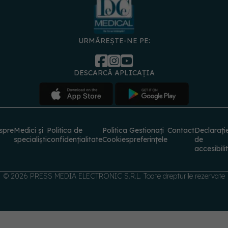
URMĂREȘTE-NE PE:
DESCARCĂ APLICAȚIA
spre
Medici și
Politica de
Politica
Gestionați
Contact
Declarați
specialiști
confidențialitate
Cookies
preferințele
de
accesibili
© 2026 PRESS MEDIA ELECTRONIC S.R.L. Toate drepturile rezervate