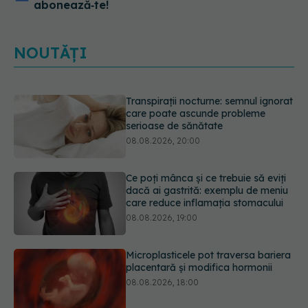
abonează‑te!
NOUTĂȚI
Ce poți mânca și ce trebuie să eviți
dacă ai gastrită: exemplu de meniu
care reduce inflamația stomacului
08.08.2026, 19:00
Microplasticele pot traversa bariera
placentară și modifica hormonii
08.08.2026, 18:00
Trucul genial cu ceai negru pentru
păr. Tot mai multe femei îl adoră
08.08.2026, 17:00