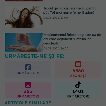
Medicamentul folosit de peste 60 de
ani care acționează într-un loc
neașteptat
08.08.2026, 16:00
Transpirații nocturne: semnul ignorat
care poate ascunde probleme
serioase de sănătate
08.08.2026, 20:00
URMĂREȘTE-NE ȘI PE:
6560
URMĂRITORI
ABONAȚI
365
1401
URMĂRITORI
URMĂRITORI
ARTICOLE SIMILARE