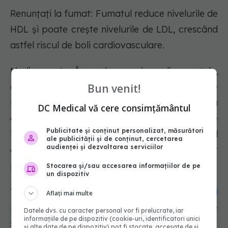
Renunțați la fumat: Fumatul reduce nivelurile de
HDL și poate crește nivelurile de LDL, crescând
astfel riscul de boli cardiovasculare.
Medicamente: În unele cazuri, medicamentele,
cum ar fi statinele sau alte medicamente
Bun venit!
hipolipemiante, pot fi necesare pentru a
DC Medical vă cere consimțământul
controla nivelurile de colesterol LDL. Este
Publicitate și conținut personalizat, măsurători
important să discutați cu medicul
ale publicității și de conținut, cercetarea
audienței și dezvoltarea serviciilor
dumneavoastră despre opțiunile de tratament
potrivite pentru dumneavoastră.
Stocarea și/sau accesarea informațiilor de pe
un dispozitiv
Vezi și: Căpșunele învelite în ciocolată, cel mai
Aflați mai multe
popular desert de Ziua Îndrăgostiților. Cât de
Datele dvs. cu caracter personal vor fi prelucrate, iar
informațiile de pe dispozitiv (cookie-uri, identificatori unici
sănătoase sunt, de fapt
și alte date de pe dispozitiv) pot fi stocate, accesate de și