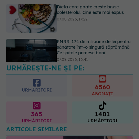
PNRR: 174 de milioane de lei pentru
sănătate într-o singură săptămână.
Ce spitale primesc bani
07.08.2026, 16:41
Ce spune culoarea ta preferată
despre vârsta pe care o ai. Care
este "codul cromatic" al generațiilor
07.08.2026, 21:29
URMĂREȘTE-NE ȘI PE:
6560
URMĂRITORI
ABONAȚI
365
1401
URMĂRITORI
URMĂRITORI
ARTICOLE SIMILARE