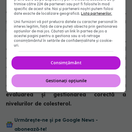
trimise către 224 de parteneri sau pot fi folosite în mod
specific de acest site. Noi și partenerii noștri putem folosi
Gestionarea adecvată a nivelurilor de LDL
date exacte de localizare geografică.
Lista partenerilor.
și HDL este esențială pentru menținerea
Unii furnizori vă pot prelucra datele cu caracter personal în
interes legitim, față de care puteți obiecta prin gestionarea
sănătății cardiovasculare pe termen lung.
opțiunilor de mai jos. Căutați un link în partea de jos a
acestei pagini pentru a gestiona sau a vă retrage
Prin adoptarea unui stil de viață sănătos,
consimțământul în setările de confidențialitate și cookie-
uri.
exerciții fizice regulate și tratamentul
corespunzător, puteți reduce riscul de boli
Consimțământ
cardiovasculare și puteți avea o viață
sănătoasă și activă. Este important să vă
Gestionați opțiunile
consultați întotdeauna medicul pentru
evaluarea și gestionarea corectă a
nivelurilor de colesterol.
Urmărește-ne și pe Google News -
abonează‑te!