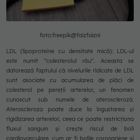
foto:freepik@faizfaizni
LDL (lipoproteine cu densitate mică): LDL-ul
este numit "colesterolul rău". Aceasta se
datorează faptului că nivelurile ridicate de LDL
sunt asociate cu acumularea de plăci de
colesterol pe pereții arterelor, un fenomen
cunoscut sub numele de ateroscleroză.
Ateroscleroza poate duce la îngustarea și
rigidizarea arterelor, ceea ce poate restricționa
fluxul sanguin și crește riscul de boli
cardiovasculare, cum ar fi bolile coronariene și