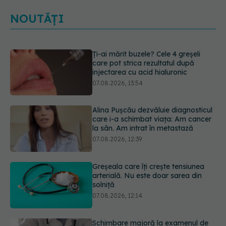
NOUTĂȚI
Alina Pușcău dezvăluie diagnosticul
care i-a schimbat viața: Am cancer
la sân. Am intrat în metastază
07.08.2026, 12:39
Greșeala care îți crește tensiunea
arterială. Nu este doar sarea din
solniță
07.08.2026, 12:14
Schimbare majoră la examenul de
medic specialist din 2026. Toți
candidații vor avea aceleași
subiecte
07.08.2026, 11:52
Ashwagandha: 4 efecte adverse