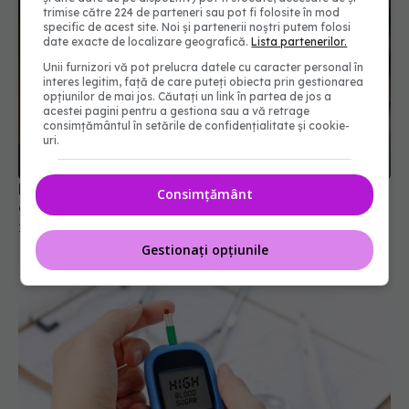
trimise către 224 de parteneri sau pot fi folosite în mod
specific de acest site. Noi și partenerii noștri putem folosi
date exacte de localizare geografică.
Lista partenerilor.
Unii furnizori vă pot prelucra datele cu caracter personal în
interes legitim, față de care puteți obiecta prin gestionarea
opțiunilor de mai jos. Căutați un link în partea de jos a
acestei pagini pentru a gestiona sau a vă retrage
consimțământul în setările de confidențialitate și cookie-
uri.
Diabetul legat de malnutriție, recunoscut oficial
Consimțământ
drept diabet de tip 5
16 apr 2025, 09:47
Gestionați opțiunile