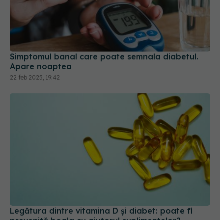
Simptomul banal care poate semnala diabetul.
Apare noaptea
22 feb 2025, 19:42
Legătura dintre vitamina D și diabet: poate fi