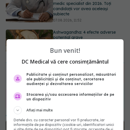
potențial grave
07.08.2026, 11:03
Ți-ai mărit buzele? Cele 4 greșeli
care pot strica rezultatul după
injectarea cu acid hialuronic
Bun venit!
07.08.2026, 13:54
URMĂREȘTE-NE ȘI PE:
DC Medical vă cere consimțământul
6560
Publicitate și conținut personalizat, măsurători
URMĂRITORI
ale publicității și de conținut, cercetarea
ABONAȚI
audienței și dezvoltarea serviciilor
Stocarea și/sau accesarea informațiilor de pe
365
1401
un dispozitiv
URMĂRITORI
URMĂRITORI
Aflați mai multe
ARTICOLE SIMILARE
Datele dvs. cu caracter personal vor fi prelucrate, iar
informațiile de pe dispozitiv (cookie-uri, identificatori unici
și alte date de pe dispozitiv) pot fi stocate, accesate de și