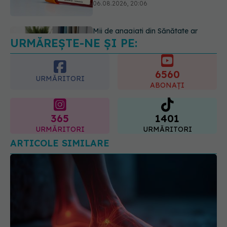
06.08.2026, 19:26
URMĂREȘTE-NE ȘI PE:
Alergia la ambrozie: 4 lucruri
esențiale despre simptome,
prevenție și tratament, explicate de
6560
dr. Tudor Ciuhodaru
URMĂRITORI
ABONAȚI
07.08.2026, 08:21
365
1401
URMĂRITORI
URMĂRITORI
ARTICOLE SIMILARE