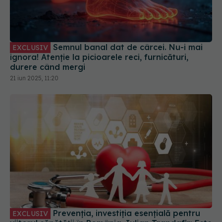
Semnul banal dat de cârcei. Nu-i mai
EXCLUSIV
ignora! Atenție la picioarele reci, furnicături,
durere când mergi
21 iun 2025, 11:20
Prevenția, investiția esențială pentru
EXCLUSIV
viitorul sănătății în România. Iulian Trandafir: Este
o chestiune de educare a oamenilor