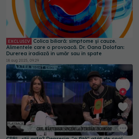
Colica biliară: simptome și cauze.
EXCLUSIV
Alimentele care o provoacă. Dr. Oana Dolofan:
Durerea iradiază în umăr sau în spate
18 aug 2025, 09:29
CRBL, știi asta? Depresia, "o fiță" atât de cool,
încât te face să nu te mai poți ridica din pat.