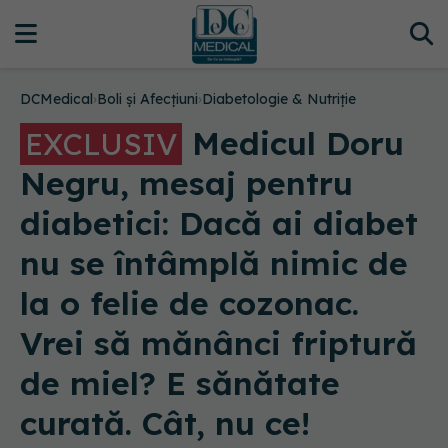
DCMedical
›
Boli și Afecțiuni
›
Diabetologie & Nutriție
Medicul Doru
EXCLUSIV
Negru, mesaj pentru
diabetici: Dacă ai diabet
nu se întâmplă nimic de
la o felie de cozonac.
Vrei să mănânci friptură
de miel? E sănătate
curată. Cât, nu ce!