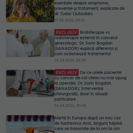
EXCLUSIV
Brahiterapie vs
radioterapie externă în cancerul
ginecologic. Dr. Sorin Bogdan
(SANADOR) explică diferența și
cum acționează tratamentul
06.08.2026, 22:49
EXCLUSIV
De ce unele paciente
cu cancer de col uterin nu mai ajung
la operație. Dr. Sorin Bogdan
(SANADOR): Intervenția
chirurgicală, doar în situații
particulare
06.08.2026, 20:45
Alertă în Europa după un nou caz
de hantavirus Anzi, singura tulpină
care se transmite de la om la om
06.08.2026, 20:06
Mii de angajați din Sănătate ar
putea primi salarii mai mari.
Sindicatele cer schimbarea legii