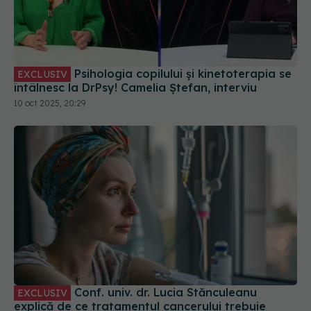
Psihologia copilului și kinetoterapia se
EXCLUSIV
întâlnesc la DrPsy! Camelia Ștefan, interviu
10 oct 2025, 20:29
Conf. univ. dr. Lucia Stănculeanu
EXCLUSIV
explică de ce tratamentul cancerului trebuie
personalizat pentru fiecare pacient