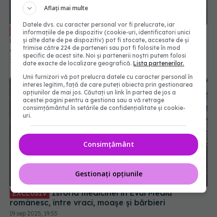
Aflați mai multe
Cum lucrează echipa multidisciplinară
EXCLUSIV
Datele dvs. cu caracter personal vor fi prelucrate, iar
în oncologie. Dr. Lucia Stănculeanu (SANADOR)
informațiile de pe dispozitiv (cookie-uri, identificatori unici
explică
și alte date de pe dispozitiv) pot fi stocate, accesate de și
18 sep 2025, 11:10
trimise către 224 de parteneri sau pot fi folosite în mod
specific de acest site. Noi și partenerii noștri putem folosi
date exacte de localizare geografică.
Lista partenerilor.
Unii furnizori vă pot prelucra datele cu caracter personal în
interes legitim, față de care puteți obiecta prin gestionarea
opțiunilor de mai jos. Căutați un link în partea de jos a
acestei pagini pentru a gestiona sau a vă retrage
consimțământul în setările de confidențialitate și cookie-
uri.
Consimțământ
Gestionați opțiunile
Istoria medicinei în Evul Mediu
EXCLUSIV
românesc, între vraci, moașe și bărbieri
19 sep 2025, 19:55