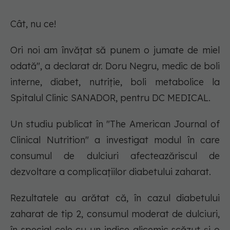
Cât, nu ce!
Ori noi am învățat să punem o jumate de miel
odată", a declarat dr. Doru Negru, medic de boli
interne, diabet, nutriție, boli metabolice la
Spitalul Clinic SANADOR, pentru DC MEDICAL.
Un studiu publicat în "The American Journal of
Clinical Nutrition" a investigat modul în care
consumul de dulciuri afecteazăriscul de
dezvoltare a complicațiilor diabetului zaharat.
Rezultatele au arătat că, în cazul diabetului
zaharat de tip 2, consumul moderat de dulciuri,
în special cele cu un indice glicemic scăzut și o