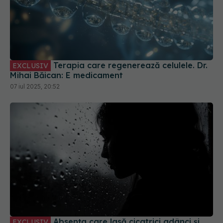
Terapia care regenerează celulele. Dr.
EXCLUSIV
Mihai Băican: E medicament
07 iul 2025, 20:52
Absența care lasă cicatrici adânci și
EXCLUSIV
lacrimi în ochi