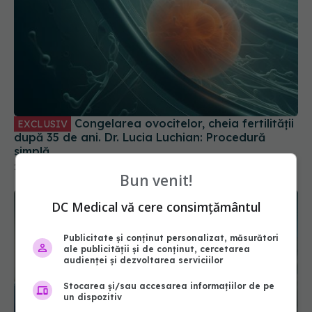
Congelarea ovocitelor, cheia fertilității
EXCLUSIV
după 35 de ani. Dr. Lucia Luchian: Procedură
simplă
27 iun 2025, 08:45
Bun venit!
DC Medical vă cere consimțământul
Publicitate și conținut personalizat, măsurători
ale publicității și de conținut, cercetarea
audienței și dezvoltarea serviciilor
Stocarea și/sau accesarea informațiilor de pe
un dispozitiv