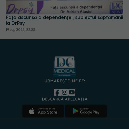
Fața ascunsă a dependenței, subiectul săptămânii
la DrPsy
19 sep 2025, 22:23
URMĂREȘTE-NE PE:
DESCARCĂ APLICAȚIA
spre
Medici și
Politica de
Politica
Gestionați
Contact
Declarați
specialiști
confidențialitate
Cookies
preferințele
de