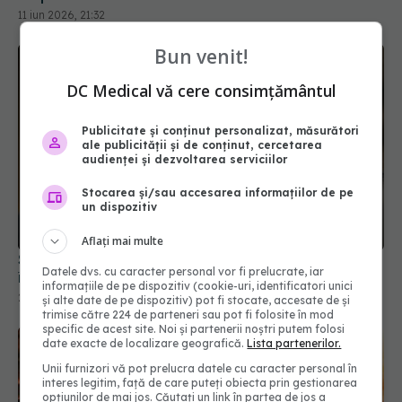
Bun venit!
DC Medical vă cere consimțământul
Publicitate și conținut personalizat, măsurători
ale publicității și de conținut, cercetarea
audienței și dezvoltarea serviciilor
Stocarea și/sau accesarea informațiilor de pe
Semnul diabetului care apare cu până la 10 ani
un dispozitiv
înainte de diagnostic. Mulți îl ignoră
Aflați mai multe
25 iul 2026, 18:00
Datele dvs. cu caracter personal vor fi prelucrate, iar
informațiile de pe dispozitiv (cookie-uri, identificatori unici
și alte date de pe dispozitiv) pot fi stocate, accesate de și
trimise către 224 de parteneri sau pot fi folosite în mod
specific de acest site. Noi și partenerii noștri putem folosi
date exacte de localizare geografică.
Lista partenerilor.
Unii furnizori vă pot prelucra datele cu caracter personal în
interes legitim, față de care puteți obiecta prin gestionarea
opțiunilor de mai jos. Căutați un link în partea de jos a