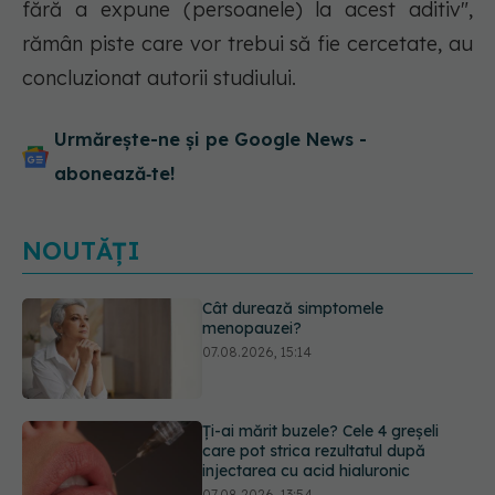
fără a expune (persoanele) la acest aditiv",
rămân piste care vor trebui să fie cercetate, au
concluzionat autorii studiului.
Urmărește-ne și pe Google News -
abonează‑te!
NOUTĂȚI
Ți-ai mărit buzele? Cele 4 greșeli
care pot strica rezultatul după
injectarea cu acid hialuronic
07.08.2026, 13:54
Alina Pușcău dezvăluie diagnosticul
care i-a schimbat viața: Am cancer
la sân. Am intrat în metastază