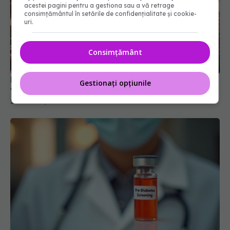
acestei pagini pentru a gestiona sau a vă retrage
consimțământul în setările de confidențialitate și cookie-
uri.
Diabetul crește de patru ori riscul de cancer de
Consimțământ
vezică
26 noi 2025, 11:44
Gestionați opțiunile
Acest test simplu îți arată dacă ai pre-diabet. Nu
dă semne! Mulți află când deja au diabet