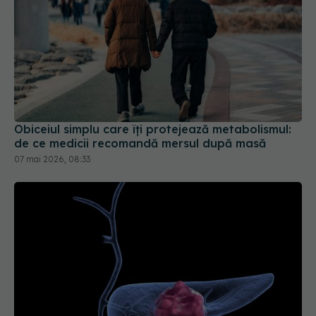
Obiceiul simplu care îți protejează metabolismul:
de ce medicii recomandă mersul după masă
07 mai 2026, 08:33
Diabet de tip 5: recunoscut oficial! Pancreasul tău