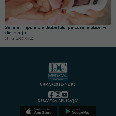
Semne timpurii ale diabetului pe care le observi
dimineața
18 mar 2025, 08:22
URMĂREȘTE-NE PE:
DESCARCĂ APLICAȚIA
spre
Medici și
Politica de
Politica
Gestionați
Contact
Declarați