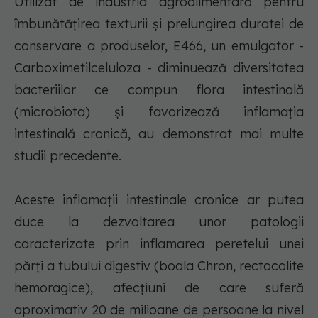
Utilizat de industria agroalimentară pentru
îmbunătăţirea texturii şi prelungirea duratei de
conservare a produselor, E466, un emulgator -
Carboximetilceluloza - diminuează diversitatea
bacteriilor ce compun flora intestinală
(microbiota) şi favorizează inflamaţia
intestinală cronică, au demonstrat mai multe
studii precedente.
Aceste inflamaţii intestinale cronice ar putea
duce la dezvoltarea unor patologii
caracterizate prin inflamarea peretelui unei
părţi a tubului digestiv (boala Chron, rectocolite
hemoragice), afecţiuni de care suferă
aproximativ 20 de milioane de persoane la nivel