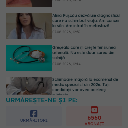
07.08.2026, 12:39
Greșeala care îți crește tensiunea
arterială. Nu este doar sarea din
solniță
07.08.2026, 12:14
Schimbare majoră la examenul de
medic specialist din 2026. Toți
candidații vor avea aceleași
subiecte
07.08.2026, 11:52
URMĂREȘTE-NE ȘI PE:
Cât durează simptomele
menopauzei?
07.08.2026, 15:14
6560
URMĂRITORI
ABONAȚI
365
1401