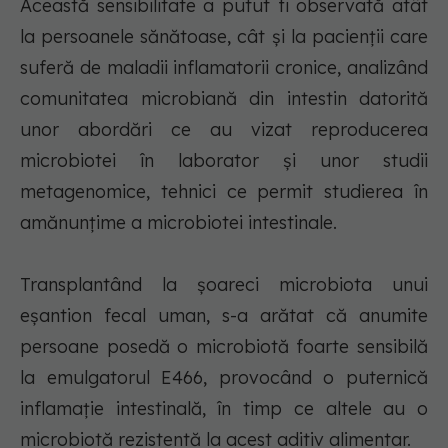
Această sensibilitate a putut fi observată atât
la persoanele sănătoase, cât şi la pacienţii care
suferă de maladii inflamatorii cronice, analizând
comunitatea microbiană din intestin datorită
unor abordări ce au vizat reproducerea
microbiotei în laborator şi unor studii
metagenomice, tehnici ce permit studierea în
amănunţime a microbiotei intestinale.
Transplantând la şoareci microbiota unui
eşantion fecal uman, s-a arătat că anumite
persoane posedă o microbiotă foarte sensibilă
la emulgatorul E466, provocând o puternică
inflamaţie intestinală, în timp ce altele au o
microbiotă rezistentă la acest aditiv alimentar.