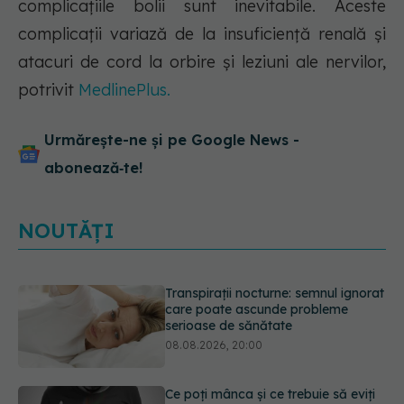
complicațiile bolii sunt inevitabile. Aceste
complicații variază de la insuficiență renală și
atacuri de cord la orbire și leziuni ale nervilor,
potrivit
MedlinePlus.
Urmărește-ne și pe Google News -
abonează‑te!
NOUTĂȚI
Ce poți mânca și ce trebuie să eviți
dacă ai gastrită: exemplu de meniu
care reduce inflamația stomacului
08.08.2026, 19:00
Microplasticele pot traversa bariera