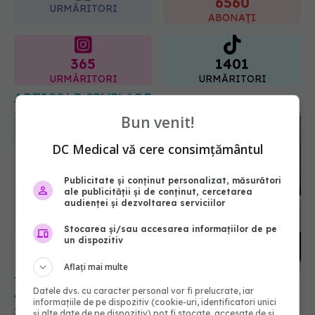
365
1401
URMĂRITORI
URMĂRITORI
ARTICOLE SIMILARE
Bun venit!
DC Medical vă cere consimțământul
Publicitate și conținut personalizat, măsurători
ale publicității și de conținut, cercetarea
audienței și dezvoltarea serviciilor
Tratamentul diabeticilor, schimbat total. Milioane
Stocarea și/sau accesarea informațiilor de pe
un dispozitiv
de diabetici vor trebui să se adapteze
28 iun 2025, 16:24
Aflați mai multe
Datele dvs. cu caracter personal vor fi prelucrate, iar
informațiile de pe dispozitiv (cookie-uri, identificatori unici
și alte date de pe dispozitiv) pot fi stocate, accesate de și