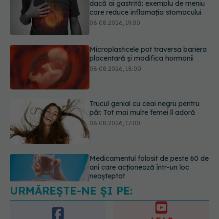
placentară și modifica hormonii
08.08.2026, 18:00
Trucul genial cu ceai negru pentru
păr. Tot mai multe femei îl adoră
08.08.2026, 17:00
Medicamentul folosit de peste 60 de
ani care acționează într-un loc
neașteptat
08.08.2026, 16:00
URMĂREȘTE-NE ȘI PE:
Transpirații nocturne: semnul ignorat
care poate ascunde probleme
serioase de sănătate
6560
08.08.2026, 20:00
URMĂRITORI
ABONAȚI