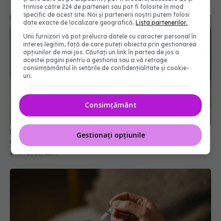
trimise către 224 de parteneri sau pot fi folosite în mod
specific de acest site. Noi și partenerii noștri putem folosi
date exacte de localizare geografică.
Lista partenerilor.
Unii furnizori vă pot prelucra datele cu caracter personal în
interes legitim, față de care puteți obiecta prin gestionarea
opțiunilor de mai jos. Căutați un link în partea de jos a
acestei pagini pentru a gestiona sau a vă retrage
consimțământul în setările de confidențialitate și cookie-
uri.
De ce crește glicemia după 40 de ani? Explicația
unui medic diabetolog
Consimțământ
17 iun 2026, 22:16
Gestionați opțiunile