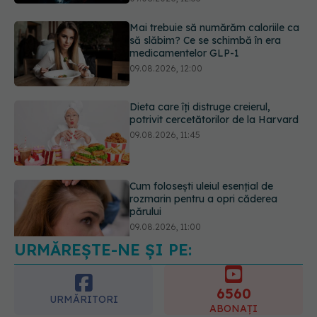
Mai trebuie să numărăm caloriile ca
să slăbim? Ce se schimbă în era
medicamentelor GLP-1
09.08.2026, 12:00
Dieta care îți distruge creierul,
potrivit cercetătorilor de la Harvard
09.08.2026, 11:45
Cum folosești uleiul esențial de
rozmarin pentru a opri căderea
părului
09.08.2026, 11:00
URMĂREȘTE-NE ȘI PE:
Ce este testul TORCH și cine trebuie
să-l facă. Ce înseamnă un rezultat
pozitiv
6560
09.08.2026, 13:00
URMĂRITORI
ABONAȚI