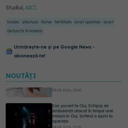
Studiul,
AICI.
tiroida
afectiuni
femei
fertilitate
avort spontan
avort
disfunctii tiroidiene
Urmărește-ne și pe Google News -
abonează‑te!
NOUTĂȚI
Caz șocant la Cluj. Echipaj de
ambulanță atacat în timpul unei
misiuni în Cluj. Șoferul a ajuns la
operație.
09.08.2026, 12:55