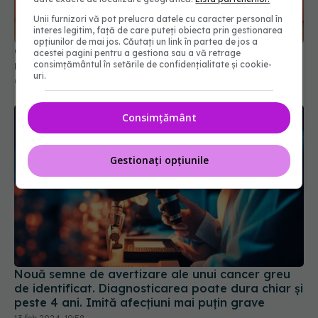
Unii furnizori vă pot prelucra datele cu caracter personal în
interes legitim, față de care puteți obiecta prin gestionarea
Cum afli dacă un nodul tiroidian este benign sau
opțiunilor de mai jos. Căutați un link în partea de jos a
malign?
acestei pagini pentru a gestiona sau a vă retrage
consimțământul în setările de confidențialitate și cookie-
04 iun 2026, 16:31
uri.
Consimțământ
Gestionați opțiunile
Nouă semne de avertizare ale unui cancer greu
de identificat. Diagnosticarea poate dura chiar și
peste 4 ani. Imită afecțiuni mai puțin grave
13 feb 2024, 19:58