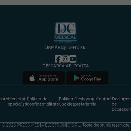
URMĂREȘTE-NE PE:
DESCARCĂ APLICAȚIA
spre
Medici și
Politica de
Politica
Gestionați
Contact
Declarați
specialiști
confidențialitate
Cookies
preferințele
de
accesibili
© 2026 PRESS MEDIA ELECTRONIC S.R.L. Toate drepturile rezervate