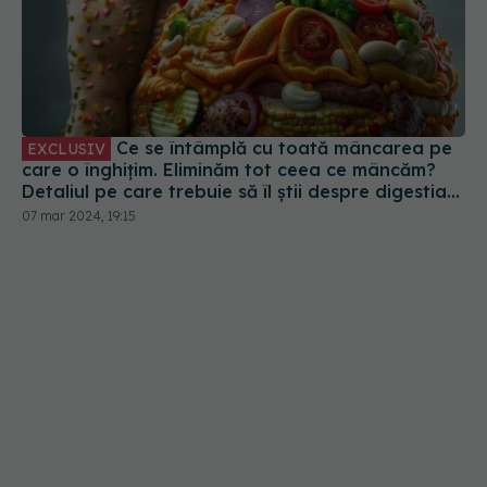
Ce se întâmplă cu toată mâncarea pe
EXCLUSIV
care o înghițim. Eliminăm tot ceea ce mâncăm?
Detaliul pe care trebuie să îl știi despre digestia
ta
07 mar 2024, 19:15