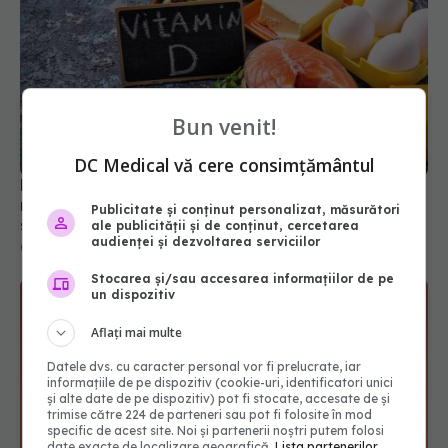
Bun venit!
Rolul vitaminei D în sănătatea oaselor și
DC Medical vă cere consimțământul
menținerea nivelului de energie. Cele mai bune
surse alimentare și nu numai
Publicitate și conținut personalizat, măsurători
08 noi 2024, 16:02
ale publicității și de conținut, cercetarea
audienței și dezvoltarea serviciilor
Stocarea și/sau accesarea informațiilor de pe
un dispozitiv
Aflați mai multe
Datele dvs. cu caracter personal vor fi prelucrate, iar
informațiile de pe dispozitiv (cookie-uri, identificatori unici
și alte date de pe dispozitiv) pot fi stocate, accesate de și
trimise către 224 de parteneri sau pot fi folosite în mod
specific de acest site. Noi și partenerii noștri putem folosi
date exacte de localizare geografică.
Lista partenerilor.