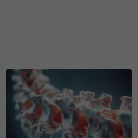
Cum oprești pierderea densității osoase. Strategii