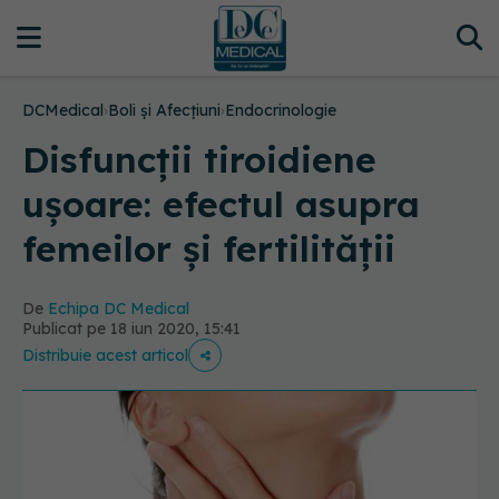
DCMedical
›
Boli și Afecțiuni
›
Endocrinologie
Disfuncții tiroidiene
ușoare: efectul asupra
femeilor și fertilității
De
Echipa DC Medical
Publicat pe 18 iun 2020, 15:41
Distribuie acest articol