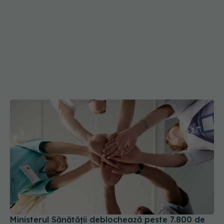
Ministerul Sănătății deblochează peste 7.800 de
posturi în spitale și ambulanță. Mii de medici și
asistenți medicali vor fi angajați
27 iul 2026, 18:28