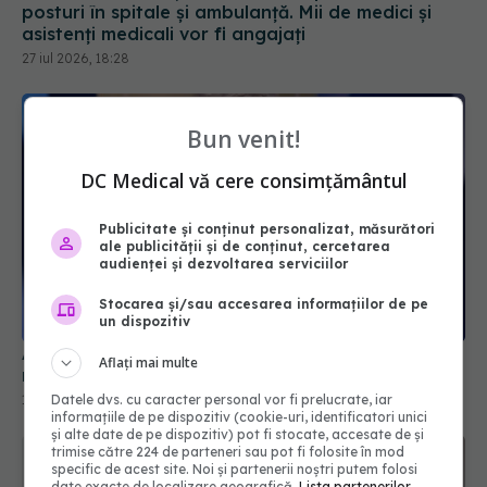
Bun venit!
DC Medical vă cere consimțământul
Publicitate și conținut personalizat, măsurători
ale publicității și de conținut, cercetarea
audienței și dezvoltarea serviciilor
A murit actorul Sam Neill. Era cunoscut pentru
rolul din Jurassic Park
Stocarea și/sau accesarea informațiilor de pe
un dispozitiv
13 iul 2026, 11:23
Aflați mai multe
Datele dvs. cu caracter personal vor fi prelucrate, iar
informațiile de pe dispozitiv (cookie-uri, identificatori unici
și alte date de pe dispozitiv) pot fi stocate, accesate de și
trimise către 224 de parteneri sau pot fi folosite în mod
specific de acest site. Noi și partenerii noștri putem folosi
date exacte de localizare geografică.
Lista partenerilor.