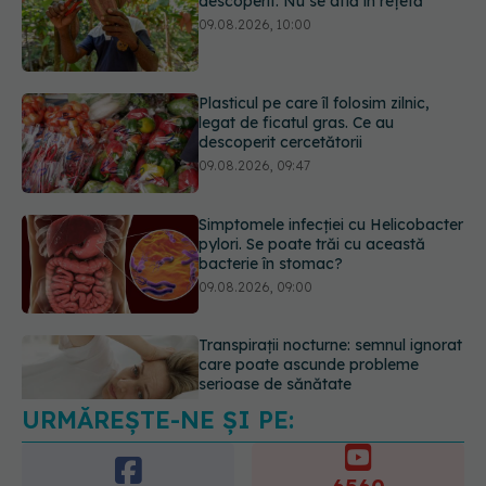
legat de ficatul gras. Ce au
descoperit cercetătorii
09.08.2026, 09:47
Simptomele infecției cu Helicobacter
pylori. Se poate trăi cu această
bacterie în stomac?
09.08.2026, 09:00
Transpirații nocturne: semnul ignorat
care poate ascunde probleme
serioase de sănătate
08.08.2026, 20:00
URMĂREȘTE-NE ȘI PE:
Cum folosești uleiul esențial de
rozmarin pentru a opri căderea
părului
6560
09.08.2026, 11:00
URMĂRITORI
ABONAȚI