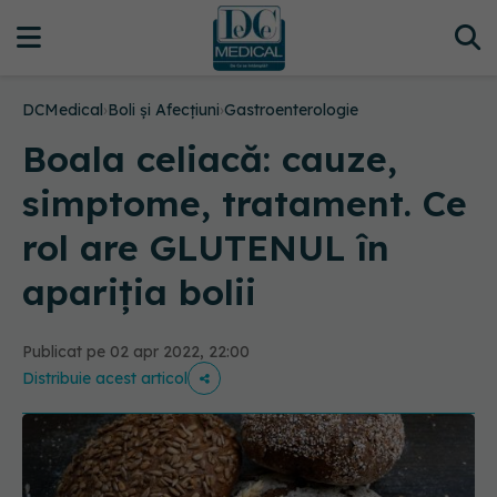
DCMedical
›
Boli și Afecțiuni
›
Gastroenterologie
Boala celiacă: cauze,
simptome, tratament. Ce
rol are GLUTENUL în
apariția bolii
Publicat pe 02 apr 2022, 22:00
Distribuie acest articol