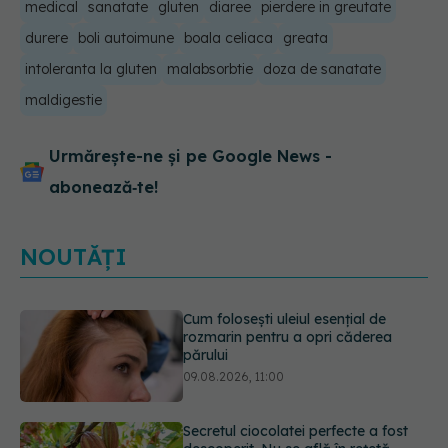
medical
sanatate
gluten
diaree
pierdere in greutate
durere
boli autoimune
boala celiaca
greata
intoleranta la gluten
malabsorbtie
doza de sanatate
maldigestie
Urmărește-ne și pe Google News -
abonează‑te!
NOUTĂȚI
Secretul ciocolatei perfecte a fost
descoperit. Nu se află în rețetă
09.08.2026, 10:00
Plasticul pe care îl folosim zilnic,