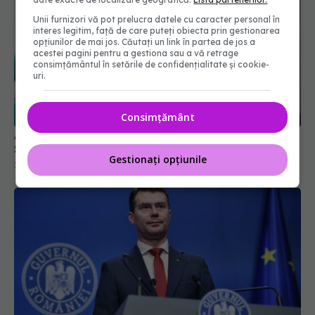
Unii furnizori vă pot prelucra datele cu caracter personal în
interes legitim, față de care puteți obiecta prin gestionarea
opțiunilor de mai jos. Căutați un link în partea de jos a
acestei pagini pentru a gestiona sau a vă retrage
consimțământul în setările de confidențialitate și cookie-
uri.
Alertă în spitale înaintea protestelor. Ministerul
Sănătății cere raportări urgente din teritoriu
28 iul 2026, 10:52
Consimțământ
Gestionați opțiunile
Conf. Horațiu Moldovan, anunț pentru pacienții