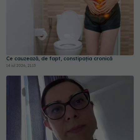
Ce cauzează, de fapt, constipația cronică
14 iul 2026, 21:13
Boala ficatului gras: ce trebuie să știi.
EXCLUSIV
Dr. Speranța Iacob, la DC Medical și DC News
19 feb 2026, 14:02