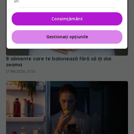
uri.
Consimțământ
8 alimente care te balonează fără să îți dai
seama
Gestionați opțiunile
17 feb 2026, 17:10
De ce consumul de alimente la miezul nopții
poate provoca probleme gastrointestinale