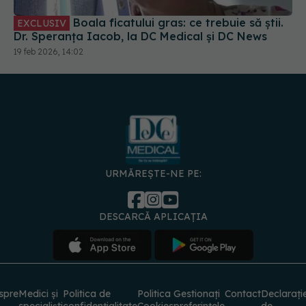
URMĂREȘTE-NE PE:
DESCARCĂ APLICAȚIA
spre
Medici și
Politica de
Politica
Gestionați
Contact
Declarați
specialiști
confidențialitate
Cookies
preferințele
de
accesibili
© 2026 PRESS MEDIA ELECTRONIC S.R.L. Toate drepturile rezervate