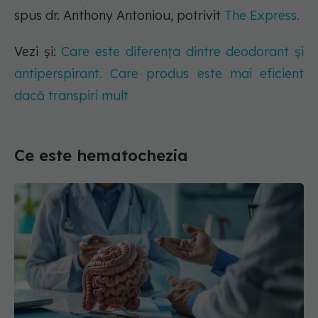
spus dr. Anthony Antoniou, potrivit
The Express.
Vezi și:
Care este diferența dintre deodorant și
antiperspirant. Care produs este mai eficient
dacă transpiri mult
Ce este hematochezia