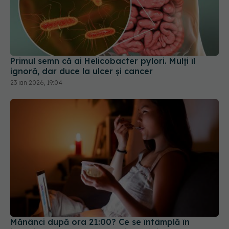
Primul semn că ai Helicobacter pylori. Mulți îl
ignoră, dar duce la ulcer și cancer
23 ian 2026, 19:04
Mănânci după ora 21:00? Ce se întâmplă în
intestinul tău când stresul și gustările de noapte
fac echipă
25 mai 2026, 18:50