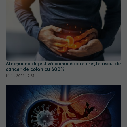
Afecțiunea digestivă comună care crește riscul de
cancer de colon cu 600%
14 feb 2026, 17:23
Ficatul gras poate afecta și
EXCLUSIV