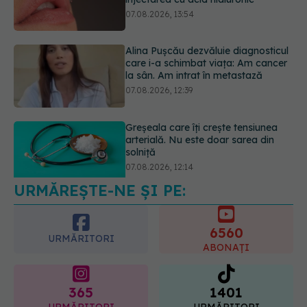
la sân. Am intrat în metastază
07.08.2026, 12:39
Greșeala care îți crește tensiunea
arterială. Nu este doar sarea din
solniță
07.08.2026, 12:14
URMĂREȘTE-NE ȘI PE:
PNRR: 174 de milioane de lei pentru
sănătate într-o singură săptămână.
Ce spitale primesc bani
6560
07.08.2026, 16:41
URMĂRITORI
ABONAȚI
365
1401
URMĂRITORI
URMĂRITORI
ARTICOLE SIMILARE