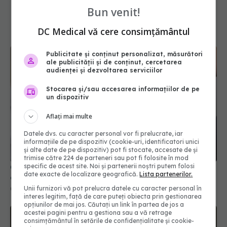
Bun venit!
DC Medical vă cere consimțământul
Publicitate și conținut personalizat, măsurători
ale publicității și de conținut, cercetarea
audienței și dezvoltarea serviciilor
Stocarea și/sau accesarea informațiilor de pe
un dispozitiv
Aflați mai multe
Ce înseamnă dacă ai diaree galbenă? Semnul de
alarmă pe care ți-l dă corpul
Datele dvs. cu caracter personal vor fi prelucrate, iar
09 ian 2026, 14:39
informațiile de pe dispozitiv (cookie-uri, identificatori unici
și alte date de pe dispozitiv) pot fi stocate, accesate de și
trimise către 224 de parteneri sau pot fi folosite în mod
specific de acest site. Noi și partenerii noștri putem folosi
date exacte de localizare geografică.
Lista partenerilor.
Unii furnizori vă pot prelucra datele cu caracter personal în
interes legitim, față de care puteți obiecta prin gestionarea
opțiunilor de mai jos. Căutați un link în partea de jos a
acestei pagini pentru a gestiona sau a vă retrage
consimțământul în setările de confidențialitate și cookie-