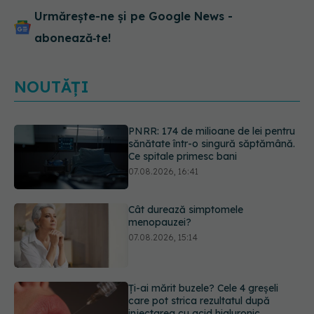
Urmărește-ne și pe Google News -
abonează‑te!
NOUTĂȚI
Cât durează simptomele
menopauzei?
07.08.2026, 15:14
Ți-ai mărit buzele? Cele 4 greșeli
care pot strica rezultatul după
injectarea cu acid hialuronic
07.08.2026, 13:54
Alina Pușcău dezvăluie diagnosticul
care i-a schimbat viața: Am cancer