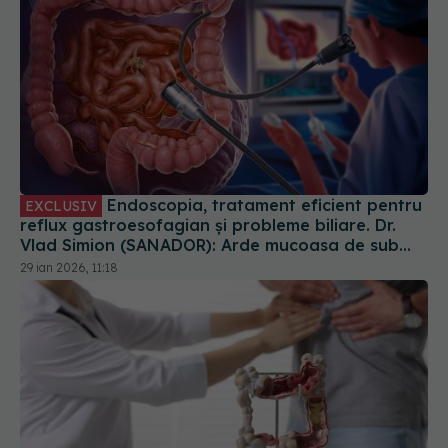
Endoscopia, tratament eficient pentru
EXCLUSIV
reflux gastroesofagian și probleme biliare. Dr.
Vlad Simion (SANADOR): Arde mucoasa de sub
esofag
29 ian 2026, 11:18
Semnul din intestin care crește riscul de cancer
colorectal