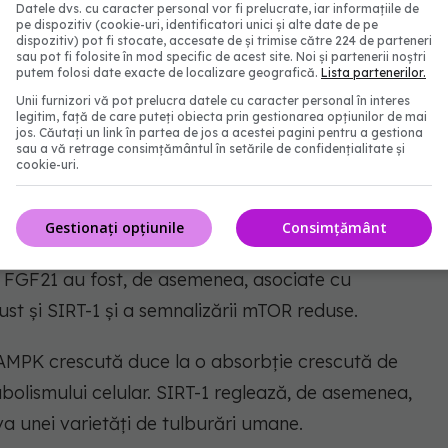
Datele dvs. cu caracter personal vor fi prelucrate, iar informațiile de
pe dispozitiv (cookie-uri, identificatori unici și alte date de pe
dispozitiv) pot fi stocate, accesate de și trimise către 224 de parteneri
și poate proteja împotriva bolilor, cum ar fi bolile
sau pot fi folosite în mod specific de acest site. Noi și partenerii noștri
putem folosi date exacte de localizare geografică.
Lista partenerilor.
ectal, obezitatea și diabetul.
Unii furnizori vă pot prelucra datele cu caracter personal în interes
legitim, față de care puteți obiecta prin gestionarea opțiunilor de mai
li și creșterea fermentației bacteriene a fibrelor
jos. Căutați un link în partea de jos a acestei pagini pentru a gestiona
sau a vă retrage consimțământul în setările de confidențialitate și
a nivelului de butirat. La rândul său, nivelurile
cookie-uri.
ucerea hormonului pro-longevitate FGF21.
Gestionați opțiunile
Consimțământ
roblastelor care joacă un rol important în reglarea
e FGF21 au fost, de asemenea, asociate cu
ust și SIRT-1 și a semnalizării mTOR reduse.
AMPK crescută duce la o absorbție crescută de
tabolismului celular. SIRT-1 reglează, de asemenea,
a unei varietăți de tulburări umane.