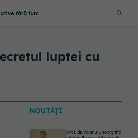
native fără fum
ecretul luptei cu
NOUTĂȚI
Prof. dr. Valeriu Gheorghiță
intră în Board-ul Editorial