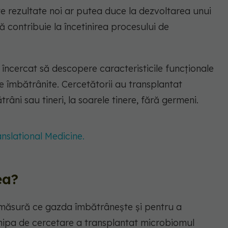
 rezultate noi ar putea duce la dezvoltarea unui
 contribuie la încetinirea procesului de
 încercat să descopere caracteristicile funcționale
de îmbătrânite. Cercetătorii au transplantat
râni sau tineri, la soarele tinere, fără germeni.
nslational Medicine.
ea?
 măsură ce gazda îmbătrânește și pentru a
chipa de cercetare a transplantat microbiomul