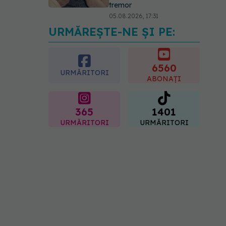
tremor
05.08.2026, 17:31
URMĂREȘTE-NE ȘI PE:
Gabriela Cristea, manifest
pentru respect și
acceptare: Corpul
fiecăruia spune o poveste
6560
URMĂRITORI
05.08.2026, 21:23
ABONAȚI
365
1401
URMĂRITORI
URMĂRITORI