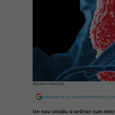
Bacterii intestinale
Adaugă-ne ca sursă preferată în Go
Un nou studiu a arătat cum micro