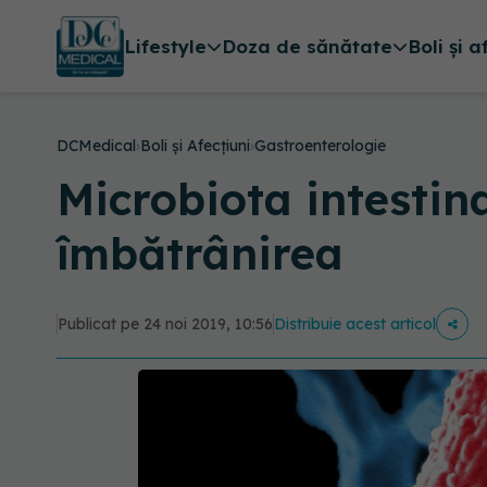
Lifestyle
Doza de sănătate
Boli și a
DCMedical
›
Boli și Afecțiuni
›
Gastroenterologie
Microbiota intestina
îmbătrânirea
Publicat pe 24 noi 2019, 10:56
Distribuie acest articol