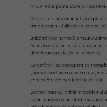
MTOR redus poate proteja împotriva can
Cercetătorii au continuat să exploreze
asupra tractului digestiv al șoarecilor.
Îmbătrânirea normală a țesutului intest
Aceasta are asocieri cu o producție 
deteriorare a celulelor și la moarte.
Cercetătorii au descoperit că transpla
șoarecii mai tineri a dus la o creștere a
care alcătuiesc peretele intestinului.
Șoarecii care au primit microbiomul d
colon mai lung și un intestin subțire 
microbiomul de la alți șoareci tineri.