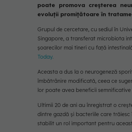
poate promova creșterea neuro
evoluții promițătoare în tratamen
Grupul de cercetare, cu sediul în Uni
Singapore, a transferat microbiota inte
șoarecilor mai tineri cu față intestin
Today.
Aceasta a dus la o neurogeneză sporită
îmbătrânire modificată, ceea ce sugere
lor poate avea beneficii semnificative
Ultimii 20 de ani au înregistrat o creșt
dintre gazdă și bacteriile care trăiesc
stabilit un rol important pentru aceas