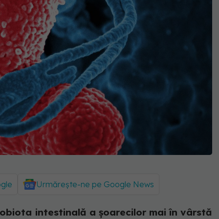
ogle
Urmărește-ne pe Google News
biota intestinală a șoarecilor mai în vârstă