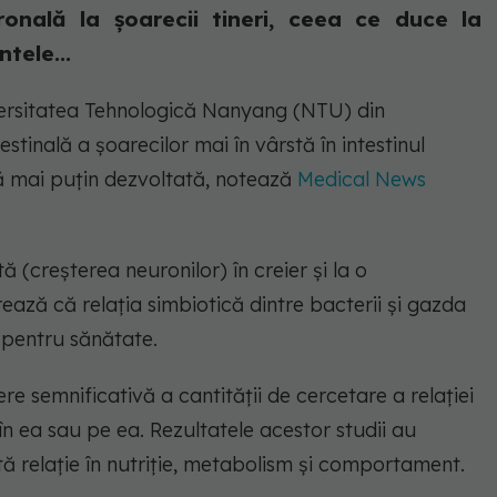
nală la șoarecii tineri, ceea ce duce la
tele...
versitatea Tehnologică Nanyang (NTU) din
stinală a șoarecilor mai în vârstă în intestinul
ală mai puțin dezvoltată, notează
Medical News
 (creșterea neuronilor) în creier și la o
ază că relația simbiotică dintre bacterii și gazda
 pentru sănătate.
ere semnificativă a cantității de cercetare a relației
 în ea sau pe ea. Rezultatele acestor studii au
tă relație în nutriție, metabolism și comportament.