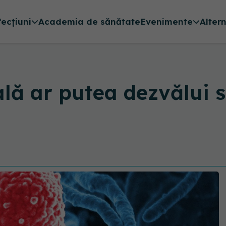
fecțiuni
Academia de sănătate
Evenimente
Alter
lă ar putea dezvălui s