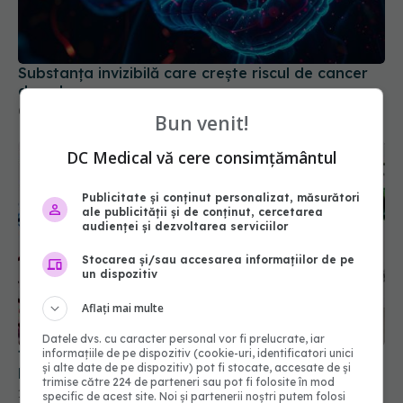
Substanța invizibilă care crește riscul de cancer
de colon
07 mar 2026, 14:27
Bun venit!
DC Medical vă cere consimțământul
Publicitate și conținut personalizat, măsurători
ale publicității și de conținut, cercetarea
audienței și dezvoltarea serviciilor
Stocarea și/sau accesarea informațiilor de pe
un dispozitiv
Aflați mai multe
Datele dvs. cu caracter personal vor fi prelucrate, iar
informațiile de pe dispozitiv (cookie-uri, identificatori unici
Țoți ne temem de un sistem imunitar slab, dar ce
și alte date de pe dispozitiv) pot fi stocate, accesate de și
boală poți face când e prea agresiv?
trimise către 224 de parteneri sau pot fi folosite în mod
13 iun 2026, 09:20
specific de acest site. Noi și partenerii noștri putem folosi