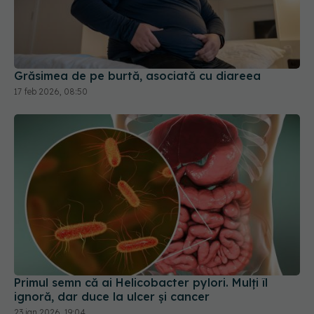
Grăsimea de pe burtă, asociată cu diareea
17 feb 2026, 08:50
Primul semn că ai Helicobacter pylori. Mulți îl
ignoră, dar duce la ulcer și cancer
23 ian 2026, 19:04