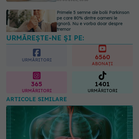
05.08.2026, 17:31
Gabriela Cristea, manifest pentru
respect și acceptare: Corpul
fiecăruia spune o poveste
05.08.2026, 21:23
URMĂREȘTE-NE ȘI PE:
6560
URMĂRITORI
ABONAȚI
365
1401
URMĂRITORI
URMĂRITORI
ARTICOLE SIMILARE