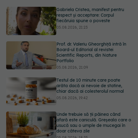
Prof. dr. Valeriu Gheorghiță intră în
Board-ul Editorial al revistei
Scientific Reports, din Nature
Portfolio
05.08.2026, 21:09
Testul de 10 minute care poate
arăta dacă ai nevoie de statine,
chiar dacă ai colesterolul normal
05.08.2026, 19:42
Unde trebuie să ții pâinea când
afară este caniculă. Greșeala care o
usucă sau o umple de mucegai în
doar câteva zile
05.08.2026, 18:33
Primele 5 semne ale bolii Parkinson
pe care 80% dintre oameni le
ignoră. Nu e vorba doar despre
tremor