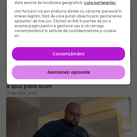
date exacte de localizare geografică.
Lista partenerilor.
Unii furnizori vă pot prelucra datele cu caracter personal în
interes legitim, față de care puteți obiecta prin gestionarea
opțiunilor de mai jos. Căutați un link în partea de jos a
acestei pagini pentru a gestiona sau a vă retrage
consimțământul în setările de confidențialitate și cookie-
uri.
Consimțământ
Gestionați opțiunile
Adevărul despre sensibilitatea la gluten. Ce nu s-
a spus până acum
17 dec 2025, 12:20