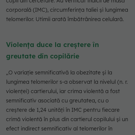
copil din cercetare. Au verificat indicii de masă
corporală (IMC), circumferința taliei și lungimea
telomerilor. Utimii arată îmbătrânirea celulară.
Violența duce la creștere în
greutate din copilărie
„O variație semnificativă la obezitate și la
lungimea telomerilor s-a observat la nivelul (n. r.
violenței) cartierului, iar crima violentă a fost
semnificativ asociată cu greutatea, cu o
creștere de 1,24 unități în IMC pentru fiecare
crimă violentă în plus din cartierul copilului și un
efect indirect semnificativ al telomerilor în