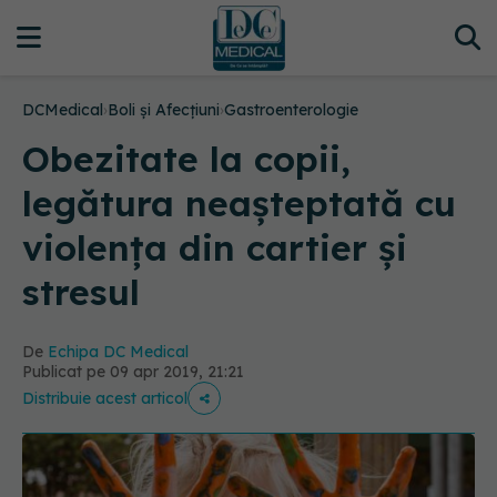
DCMedical
›
Boli și Afecțiuni
›
Gastroenterologie
Obezitate la copii,
legătura neașteptată cu
violența din cartier și
stresul
De
Echipa DC Medical
Publicat pe 09 apr 2019, 21:21
Distribuie acest articol