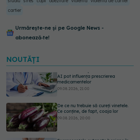
studiu
stres
copii
obezitate
violenta
violenta de cartier
cartier
Urmărește-ne și pe Google News -
abonează‑te!
NOUTĂȚI
De ce nu trebuie să cureți vinetele.
Ce conține, de fapt, coaja lor
09.08.2026, 20:00
Excrescențele cutanate benigne în
zona genitală: cauze, simptome,
diagnostic și opțiuni de tratament
09.08.2026, 19:00