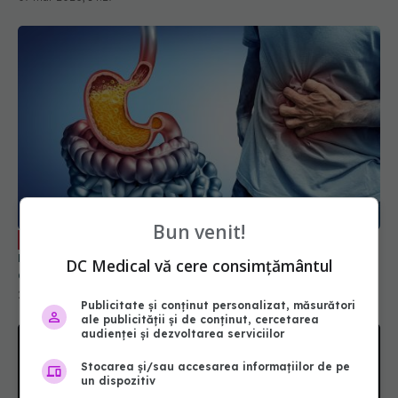
Bun venit!
Refluxul gastroesofagian, boală tot
EXCLUSIV
mai frecventă. Dr. Vlad Simion (SANADOR): Stă în
DC Medical vă cere consimțământul
acid gastric
26 ian 2026, 13:03
Publicitate și conținut personalizat, măsurători
ale publicității și de conținut, cercetarea
audienței și dezvoltarea serviciilor
Stocarea și/sau accesarea informațiilor de pe
un dispozitiv