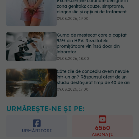
Guma de mestecat care a captat
93% din HPV. Rezultatele
promițătoare vin însă doar din
laborator
09.08.2026, 18:00
Câte zile de concediu avem nevoie
într-un an? Răspunsul oferit de un
studiu desfășurat timp de 40 de ani
09.08.2026, 17:00
Reclamele din platformele medicale
AI pot influența prescrierea
medicamentelor
09.08.2026, 21:00
URMĂREȘTE-NE ȘI PE:
6560
URMĂRITORI
ABONAȚI