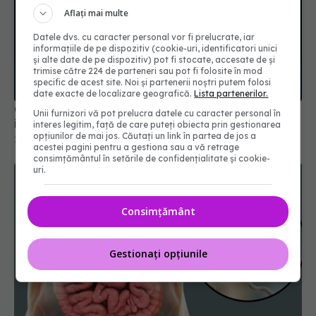
Aflați mai multe
Datele dvs. cu caracter personal vor fi prelucrate, iar
informațiile de pe dispozitiv (cookie-uri, identificatori unici
și alte date de pe dispozitiv) pot fi stocate, accesate de și
trimise către 224 de parteneri sau pot fi folosite în mod
specific de acest site. Noi și partenerii noștri putem folosi
date exacte de localizare geografică.
Lista partenerilor.
Compusul care salvează ficatul după operațiile
Unii furnizori vă pot prelucra datele cu caracter personal în
intestinale majore
interes legitim, față de care puteți obiecta prin gestionarea
opțiunilor de mai jos. Căutați un link în partea de jos a
11 mar 2026, 16:12
acestei pagini pentru a gestiona sau a vă retrage
consimțământul în setările de confidențialitate și cookie-
uri.
Consimțământ
Gestionați opțiunile