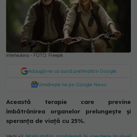
interleukina - FOTO: Freepik
Adaugă-ne ca sursă preferată în Google
Urmărește-ne pe Google News
Această terapie care previne
îmbătrânirea organelor prelungește și
speranța de viață cu 25%.
Vezi și:
Malnutriția, problemă în creștere la nivel