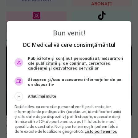
365
1401
URMĂRITORI
URMĂRITORI
ARTICOLE SIMILARE
Bun venit!
DC Medical vă cere consimțământul
Publicitate și conținut personalizat, măsurători
ale publicității și de conținut, cercetarea
audienței și dezvoltarea serviciilor
Stocarea și/sau accesarea informațiilor de pe
un dispozitiv
Aflați mai multe
Ingredientul din băuturile consumate de milioane
de oameni care ar putea afecta intestinul
Datele dvs. cu caracter personal vor fi prelucrate, iar
informațiile de pe dispozitiv (cookie-uri, identificatori unici
30 iul 2026, 07:33
și alte date de pe dispozitiv) pot fi stocate, accesate de și
trimise către 224 de parteneri sau pot fi folosite în mod
specific de acest site. Noi și partenerii noștri putem folosi
date exacte de localizare geografică.
Lista partenerilor.