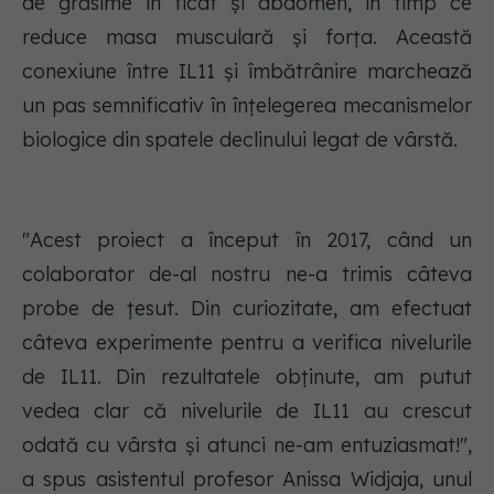
de grăsime în ficat și abdomen, în timp ce
reduce masa musculară și forța. Această
conexiune între IL11 și îmbătrânire marchează
un pas semnificativ în înțelegerea mecanismelor
biologice din spatele declinului legat de vârstă.
"Acest proiect a început în 2017, când un
colaborator de-al nostru ne-a trimis câteva
probe de țesut. Din curiozitate, am efectuat
câteva experimente pentru a verifica nivelurile
de IL11. Din rezultatele obținute, am putut
vedea clar că nivelurile de IL11 au crescut
odată cu vârsta și atunci ne-am entuziasmat!",
a spus asistentul profesor Anissa Widjaja, unul