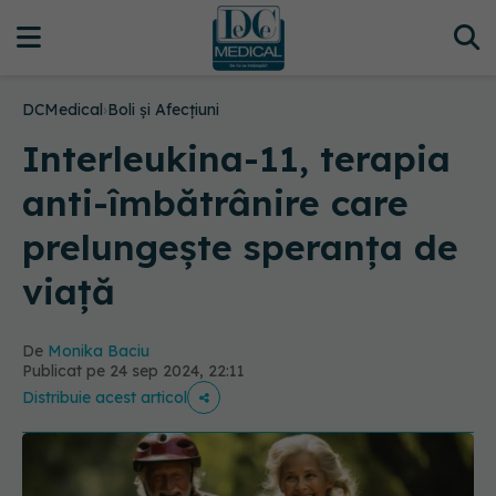
DCMedical
›
Boli și Afecțiuni
Interleukina-11, terapia
anti-îmbătrânire care
prelungește speranța de
viață
De
Monika Baciu
Publicat pe 24 sep 2024, 22:11
Distribuie acest articol