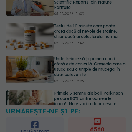
chiar dacă ai colesterolul normal
05.08.2026, 19:42
Unde trebuie să ții pâinea când
afară este caniculă. Greșeala care o
usucă sau o umple de mucegai în
doar câteva zile
05.08.2026, 18:33
Primele 5 semne ale bolii Parkinson
pe care 80% dintre oameni le
ignoră. Nu e vorba doar despre
tremor
05.08.2026, 17:31
URMĂREȘTE-NE ȘI PE:
Gabriela Cristea, manifest pentru
respect și acceptare: Corpul
fiecăruia spune o poveste
6560
05.08.2026, 21:23
URMĂRITORI
ABONAȚI