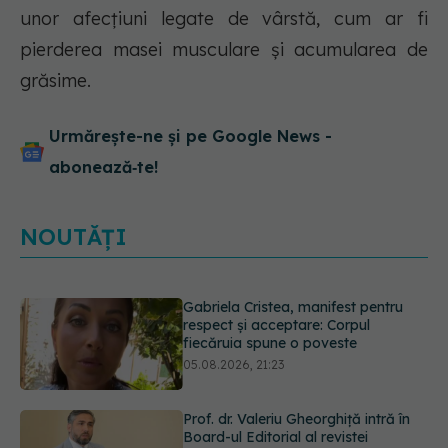
unor afecțiuni legate de vârstă, cum ar fi
pierderea masei musculare și acumularea de
grăsime.
Urmărește-ne și pe Google News -
abonează‑te!
NOUTĂȚI
Prof. dr. Valeriu Gheorghiță intră în
Board-ul Editorial al revistei
Scientific Reports, din Nature
Portfolio
05.08.2026, 21:09
Testul de 10 minute care poate
arăta dacă ai nevoie de statine,