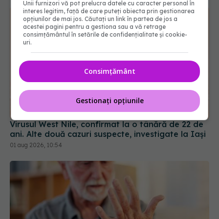
Unii furnizori vă pot prelucra datele cu caracter personal în
interes legitim, față de care puteți obiecta prin gestionarea
opțiunilor de mai jos. Căutați un link în partea de jos a
acestei pagini pentru a gestiona sau a vă retrage
consimțământul în setările de confidențialitate și cookie-
uri.
Consimțământ
Virusul West Nile, confirmat la o tânără de 22 de
Gestionați opțiunile
ani. Alte două cazuri suspecte, investigate la Iași
01 aug 2026, 10:54