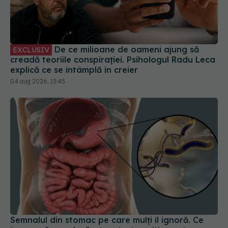
De ce milioane de oameni ajung să
EXCLUSIV
creadă teoriile conspirației. Psihologul Radu Leca
explică ce se întâmplă în creier
04 aug 2026, 13:45
Semnalul din stomac pe care mulți îl ignoră. Ce
înseamnă cu adevărat un test pozitiv pentru
Helicobacter pylori și greșeala care poate face
tratamentul mult mai dificil
05 aug 2026, 15:18